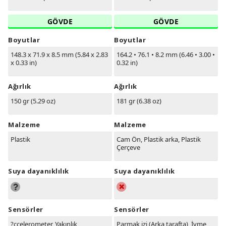
GÖVDE
GÖVDE
Boyutlar
Boyutlar
148.3 x 71.9 x 8.5 mm (5.84 x 2.83
164.2
•
76.1
•
8.2 mm (6.46
•
3.00
•
x 0.33 in)
0.32 in)
Ağırlık
Ağırlık
150 gr (5.29 oz)
181 gr (6.38 oz)
Malzeme
Malzeme
Plastik
Cam Ön, Plastik arka, Plastik
Çerçeve
Suya dayanıklılık
Suya dayanıklılık
Sensörler
Sensörler
?ccelerometer, Yakınlık
Parmak izi (Arka tarafta), İvme