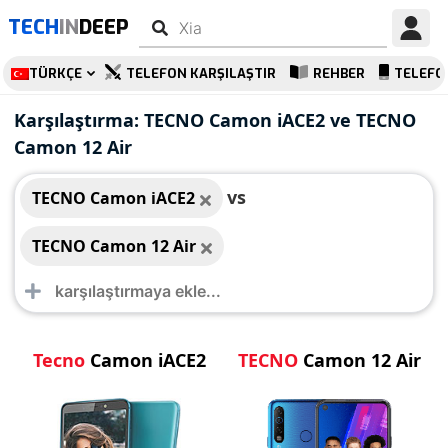
TECH
IN
DEEP
TÜRKÇE
TELEFON KARŞILAŞTIR
REHBER
TELEFO
TECNO Camon iACE2
TECNO Camon 12 Air
Karşılaştırma: TECNO Camon iACE2 ve TECNO
Camon 12 Air
vs
TECNO Camon iACE2
TECNO Camon 12 Air
Tecno
Camon iACE2
TECNO
Camon 12 Air