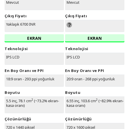
Mevcut
Mevcut
Çıkış Fiyatı
Çıkış Fiyatı
Yaklaşık 6700 INR
EKRAN
EKRAN
Teknolojisi
Teknolojisi
IPS LCD
IPS LCD
En Boy Oranı ve PPI
En Boy Oranı ve PPI
18:9 oran - 293 ppi yoğunluk
20:9 oran - 268 ppi yoğunluk
Boyutu
Boyutu
2
2
5.5 inç, 78.1 cm
(~73.2% ekran-
6.55 inç, 103.6 cm
(~82.9% ekran-
kasa oranı)
kasa oranı)
Çözünürlüğü
Çözünürlüğü
720 x 1440 piksel
720 x 1600 piksel