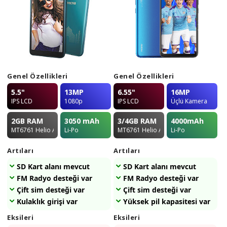
Genel Özellikleri
Genel Özellikleri
5.5"
13MP
6.55"
16MP
IPS LCD
1080p
IPS LCD
Üçlü Kamera
2GB
RAM
3050
mAh
3/4GB
RAM
4000
mAh
MT6761 Helio A22
Li-Po
MT6761 Helio A22
Li-Po
Artıları
Artıları
SD Kart alanı mevcut
SD Kart alanı mevcut
FM Radyo desteği var
FM Radyo desteği var
Çift sim desteği var
Çift sim desteği var
Kulaklık girişi var
Yüksek pil kapasitesi var
Eksileri
Eksileri