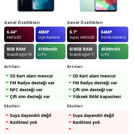
Genel Özellikleri
Genel Özellikleri
6.44"
48MP
6.7"
64MP
AMOLED
Üçlü Kamera
Super AMOLED
Dörtlü Kamera
8GB
RAM
4100
mAh
6/8GB
RAM
4500
mAh
Snapdragon 665
Li-Po
Snapdragon 730
Li-Po
Artıları
Artıları
SD Kart alanı mevcut
SD Kart alanı mevcut
FM Radyo desteği var
FM Radyo desteği var
NFC desteği var
Çift sim desteği var
Çift sim desteği var
Yüksek RAM kapasitesi
Eksileri
Eksileri
Suya dayanıklı değil
Suya dayanıklı değil
Kızılötesi yok
Kızılötesi yok