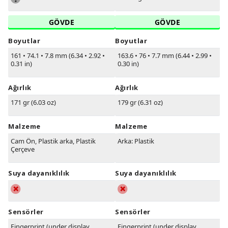
GÖVDE
GÖVDE
Boyutlar
Boyutlar
161
•
74.1
•
7.8 mm (6.34
•
2.92
•
163.6
•
76
•
7.7 mm (6.44
•
2.99
•
0.31 in)
0.30 in)
Ağırlık
Ağırlık
171 gr (6.03 oz)
179 gr (6.31 oz)
Malzeme
Malzeme
Cam Ön, Plastik arka, Plastik
Arka: Plastik
Çerçeve
Suya dayanıklılık
Suya dayanıklılık
Sensörler
Sensörler
Fingerprint (under display,
Fingerprint (under display,