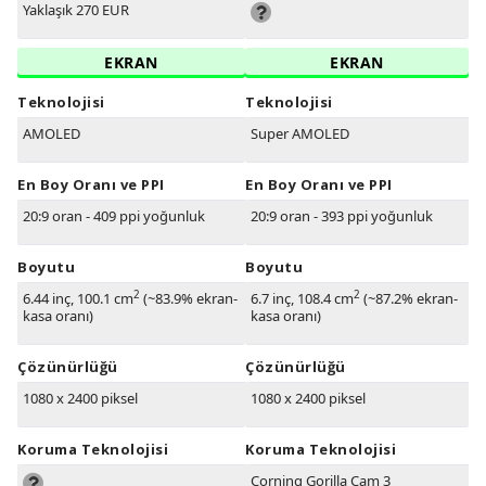
Yaklaşık 270 EUR
EKRAN
EKRAN
Teknolojisi
Teknolojisi
AMOLED
Super AMOLED
En Boy Oranı ve PPI
En Boy Oranı ve PPI
20:9 oran - 409 ppi yoğunluk
20:9 oran - 393 ppi yoğunluk
Boyutu
Boyutu
2
2
6.44 inç, 100.1 cm
(~83.9% ekran-
6.7 inç, 108.4 cm
(~87.2% ekran-
kasa oranı)
kasa oranı)
Çözünürlüğü
Çözünürlüğü
1080 x 2400 piksel
1080 x 2400 piksel
Koruma Teknolojisi
Koruma Teknolojisi
Corning Gorilla Cam 3