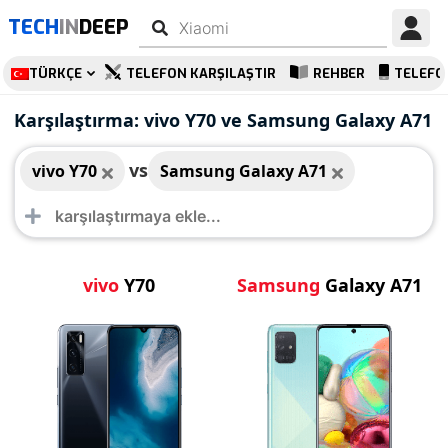
TECH
IN
DEEP
TÜRKÇE
TELEFON KARŞILAŞTIR
REHBER
TELEFO
vivo Y70
Samsung Galaxy A71
Karşılaştırma: vivo Y70 ve Samsung Galaxy A71
vs
vivo Y70
Samsung Galaxy A71
vivo
Y70
Samsung
Galaxy A71