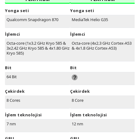
Yonga seti
Yonga seti
Qualcomm Snapdragon 870
MediaTek Helio G35
İşlemci
İşlemci
Octa-core (1x3.2 GHz Kryo 585 &
Octa-core (4x2.3 GHz Cortex-A53
3x2.42 GHz Kryo 585 & 4x1.80 GHz
& 4x1.8 GHz Cortex-A53)
Kryo 585)
Bit
Bit
64 Bit
Çekirdek
Çekirdek
8 Cores
8 Core
İşlem teknolojisi
İşlem teknolojisi
7 nm
12 nm
GPU
GPU