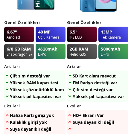
Genel Özellikleri
Genel Özellikleri
6.67"
48 MP
6.5"
13MP
Amoled
Üçlü Kamera
IPS LCD
Tek Kamera
6/8 GB
RAM
4520
mAh
2GB
RAM
5000
mAh
Snapdragon 870 5G
Li-Po
Helio G35
Li-Po
Artıları
Artıları
Çift sim desteği var
SD Kart alanı mevcut
Yüksek RAM kapasitesi
FM Radyo desteği var
Yüksek çözünürlüklü kamerası var
Çift sim desteği var
Yüksek pil kapasitesi var
Yüksek pil kapasitesi var
Eksileri
Eksileri
Hafıza Kartı girişi yok
HD+ Ekranı Var
Kulaklık girişi yok
Suya dayanıklı değil
Suya dayanıklı değil