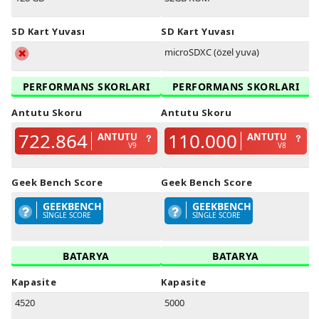
SD Kart Yuvası
SD Kart Yuvası
microSDXC (özel yuva)
PERFORMANS SKORLARI
PERFORMANS SKORLARI
Antutu Skoru
Antutu Skoru
722.864
110.000
ANTUTU
ANTUTU
V9
V8
Geek Bench Score
Geek Bench Score
GEEKBENCH
GEEKBENCH
SINGLE SCORE
SINGLE SCORE
BATARYA
BATARYA
Kapasite
Kapasite
4520
5000