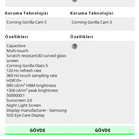
Koruma Teknolojisi
Koruma Teknolojisi
Corning Gorilla Cam 5
Corning Gorilla Cam 3
Özellikleri
Özellikleri
Capacitive
Multi-touch
Scratch resistant3D curved glass
screen
Corning Gorilla Glass 5
120 Hz refresh rate
360 Hz touch sampling rate
HDR10+
900 cd/m² HBM brightness
1300 cd/m² peak brightness
5000000:1
Sunscreen 3.0
Night Light Screen
Display manufacturer - Samsung
SGS Eye Care Display
GÖVDE
GÖVDE