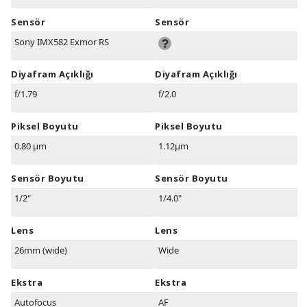
Sensör
Sensör
Sony IMX582 Exmor RS
Diyafram Açıklığı
Diyafram Açıklığı
f/1.79
f/2.0
Piksel Boyutu
Piksel Boyutu
0.80 µm
1.12µm
Sensör Boyutu
Sensör Boyutu
1/2"
1/4.0"
Lens
Lens
26mm (wide)
Wide
Ekstra
Ekstra
Autofocus
AF