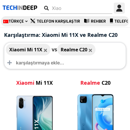
TECH
IN
DEEP
TÜRKÇE
TELEFON KARŞILAŞTIR
REHBER
TELEFO
Xiaomi Mi 11X
Realme C20
Karşılaştırma: Xiaomi Mi 11X ve Realme C20
vs
Xiaomi Mi 11X
Realme C20
Xiaomi
Mi 11X
Realme
C20