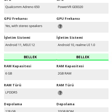
Qualcomm Adreno 650
PowerVR GE8320
GPU Frekansı
GPU Frekansı
Yes, with stereo speakers
İşletim Sistemi
İşletim Sistemi
Android 11, MIUI 12
Android 10, realme UI 1.0
BELLEK
BELLEK
RAM Kapasitesi
RAM Kapasitesi
6 GB
2GB RAM
RAM Türü
RAM Türü
LPDDR5
Depolama
Depolama
128 GB
32GB ROM