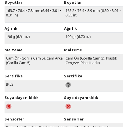
Boyutlar
Boyutlar
163.7
•
76.4
•
7.8 mm (6.44
•
3.01
•
165.2
•
76.4
•
8.9 mm (6.50
•
3.01
•
0.31 in)
0.35 in)
Ağırlık
Ağırlık
196 g (6.91 oz)
190 gr (6.70 oz)
Malzeme
Malzeme
Cam Ön (Gorilla Cam 5), Cam Arka
Cam Ön (Gorilla Cam 3), Plastik
(Gorilla Cam 5)
Çerçeve, Plastik arka
Sertifika
Sertifika
IP53
Suya dayanıklılık
Suya dayanıklılık
Sensörler
Sensörler