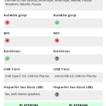
Parmak izi (Yan tarafta), İvme ölçer,
İvme ölçer, Yakınlık, Pusula
Yerçekimi, Yakınlık, Pusula
Kulaklık girişi
Kulaklık girişi
NFC
NFC
Kızılötesi
Kızılötesi
USB Türü
USB Türü
USB Type-C 2.0, USB On-The-Go
microUSB 2.0, USB On-The-Go
Hoparlör Ses Gücü (dB)
Hoparlör Ses Gücü (dB)
Yes, with stereo speakers
PLATFROM
PLATFROM