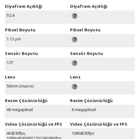
Diyafram Açıklığı
Diyafram Açıklığı
f/2.4
Piksel Boyutu
Piksel Boyutu
1.12 µm
Sensör Boyutu
Sensör Boyutu
1/5"
Lens
Lens
50mm (macro)
Resim Çözünürlüğü
Resim Çözünürlüğü
48 megapiksel
8 megapiksel
Video Çözünürlüğü ve FPS
Video Çözünürlüğü ve FPS
4K@30fps,
1080@30fps
1080p@30/60/120/240/960fps,