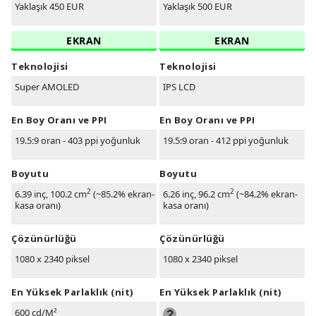
Yaklaşık 450 EUR
Yaklaşık 500 EUR
EKRAN
EKRAN
Teknolojisi
Teknolojisi
Super AMOLED
IPS LCD
En Boy Oranı ve PPI
En Boy Oranı ve PPI
19.5:9 oran - 403 ppi yoğunluk
19.5:9 oran - 412 ppi yoğunluk
Boyutu
Boyutu
2
2
6.39 inç, 100.2 cm
(~85.2% ekran-
6.26 inç, 96.2 cm
(~84.2% ekran-
kasa oranı)
kasa oranı)
Çözünürlüğü
Çözünürlüğü
1080 x 2340 piksel
1080 x 2340 piksel
En Yüksek Parlaklık (nit)
En Yüksek Parlaklık (nit)
600 cd/M²