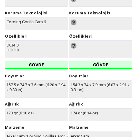
Koruma Teknolojisi
Koruma Teknolojisi
Corning Gorilla Cam 6
Özellikleri
Özellikleri
DCI-P3
HDR10
GÖVDE
GÖVDE
Boyutlar
Boyutlar
157.5 x 74.7 x 7.6 mm (6.20 x 2.94
154.3 x 74 x 7.9 mm (6.07 x 2.91 x
x 0.30 in)
0.31 in)
Ağırlık
Ağırlık
173 gr (6.10 oz)
174 gr (6.14 oz)
Malzeme
Malzeme
Arka: Cam (Corning Gorilla Cam 5)
Arka: Cam