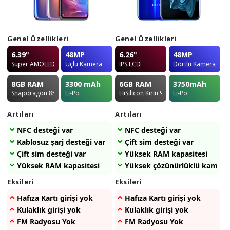
Genel Özellikleri
Genel Özellikleri
6.39"
48MP
6.26"
48MP
Super AMOLED
Üçlü Kamera
IPS LCD
Dörtlü Kamera
8GB
RAM
3300
mAh
6GB
RAM
3750
mAh
Snapdragon 855
Li-Po
HiSilicon Kirin 980
Li-Po
Artıları
Artıları
NFC desteği var
NFC desteği var
Kablosuz şarj desteği var
Çift sim desteği var
Çift sim desteği var
Yüksek RAM kapasitesi
Yüksek RAM kapasitesi
Yüksek çözünürlüklü kameras
Eksileri
Eksileri
Hafıza Kartı girişi yok
Hafıza Kartı girişi yok
Kulaklık girişi yok
Kulaklık girişi yok
FM Radyosu Yok
FM Radyosu Yok