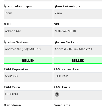
İşlem teknolojisi
İşlem teknolojisi
7 nm
7 nm
GPU
GPU
Adreno 640
Mali-G76 MP10
İşletim Sistemi
İşletim Sistemi
Android 9.0 (Pie); MIUI 10
Android 9.0 (Pie); Magic 2.1
BELLEK
BELLEK
RAM Kapasitesi
RAM Kapasitesi
6GB/8GB
6 GB RAM
RAM Türü
RAM Türü
LPDDR4X
Depolama
Depolama