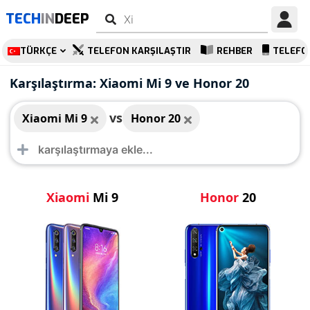
TECH
IN
DEEP
TÜRKÇE
TELEFON KARŞILAŞTIR
REHBER
TELEFO
Xiaomi Mi 9
Honor 20
Karşılaştırma: Xiaomi Mi 9 ve Honor 20
vs
Xiaomi Mi 9
Honor 20
Xiaomi
Mi 9
Honor
20