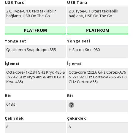
USB Türü
USB Türü
2.0, Type-C 1.0 ters takılabilir
2.0, Type-C 1.0 ters takılabilir
bağlantı, USB On-The-Go
bağlantı, USB On-The-Go
PLATFROM
PLATFROM
Yonga seti
Yonga seti
Qualcomm Snapdragon 855
HiSilicon Kirin 980
İşlemci
İşlemci
Octa-core (1x2.84 GHz Kryo 485 &
Octa-core (2x2.6 GHz Cortex-A76
3x2.42 GHz Kryo 485 & 4x1.8 GHz
& 2x1.92 GHz Cortex-A76 & 4x1.8
Kryo 485)
GHz Cortex-A55)
Bit
Bit
64Bit
Çekirdek
Çekirdek
8
8