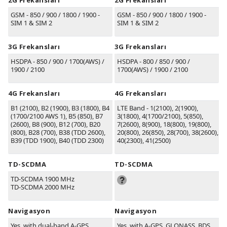
2G Frekansları
2G Frekansları
GSM - 850 / 900 / 1800 / 1900 -
GSM - 850 / 900 / 1800 / 1900 -
SIM 1 & SIM 2
SIM 1 & SIM 2
3G Frekansları
3G Frekansları
HSDPA - 850 / 900 / 1700(AWS) /
HSDPA - 800 / 850 / 900 /
1900 / 2100
1700(AWS) / 1900 / 2100
4G Frekansları
4G Frekansları
B1
(2100)
, B2
(1900)
, B3
(1800)
, B4
LTE Band - 1(2100), 2(1900),
(1700/2100 AWS 1)
, B5
(850)
, B7
3(1800), 4(1700/2100), 5(850),
(2600)
, B8
(900)
, B12
(700)
, B20
7(2600), 8(900), 18(800), 19(800),
(800)
, B28
(700)
, B38
(TDD 2600)
,
20(800), 26(850), 28(700), 38(2600),
B39
(TDD 1900)
, B40
(TDD 2300)
40(2300), 41(2500)
TD-SCDMA
TD-SCDMA
TD-SCDMA 1900 MHz
TD-SCDMA 2000 MHz
Navigasyon
Navigasyon
Yes, with dual-band A-GPS,
Yes, with A-GPS, GLONASS, BDS,