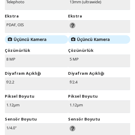
Telephoto
13mm (ultrawide)
Ekstra
Ekstra
PDAF, OIS
Üçüncü Kamera
Üçüncü Kamera
Çözünürlük
Çözünürlük
8 MP
5 MP
Diyafram Açıklığı
Diyafram Açıklığı
f/2.2
f/2.4
Piksel Boyutu
Piksel Boyutu
1.12µm
1.12µm
Sensör Boyutu
Sensör Boyutu
1/4.0"