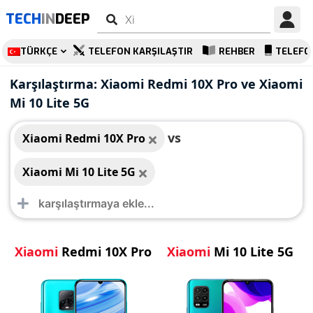
TECH
IN
DEEP
TÜRKÇE
TELEFON KARŞILAŞTIR
REHBER
TELEFO
Xiaomi Redmi 10X
Xiaomi Mi 10 Lite 5G
Karşılaştırma: Xiaomi Redmi 10X Pro ve Xiaomi
Pro
Mi 10 Lite 5G
vs
Xiaomi Redmi 10X Pro
Xiaomi Mi 10 Lite 5G
Xiaomi
Redmi 10X Pro
Xiaomi
Mi 10 Lite 5G