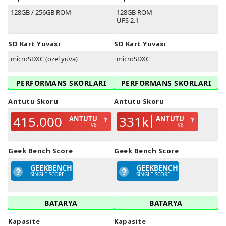
128GB / 256GB ROM
128GB ROM
UFS 2.1
SD Kart Yuvası
SD Kart Yuvası
microSDXC (özel yuva)
microSDXC
PERFORMANS SKORLARI
PERFORMANS SKORLARI
Antutu Skoru
Antutu Skoru
415.000
331k
ANTUTU
ANTUTU
V8
V8
Geek Bench Score
Geek Bench Score
GEEKBENCH
GEEKBENCH
SINGLE SCORE
SINGLE SCORE
BATARYA
BATARYA
Kapasite
Kapasite