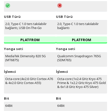
USB Türü
USB Türü
2.0, Type-C 1.0 ters takılabilir
2.0, Type-C 1.0 ters takılabilir
bağlantı, USB On-The-Go
bağlantı
PLATFROM
PLATFROM
Yonga seti
Yonga seti
MediaTek Dimensity 820 5G
Qualcomm Snapdragon 765G
(MT6875)
(SDM765)
İşlemci
İşlemci
Octa-core (4x2.6 GHz Cortex-A76
Octa-core (1x2.4 GHz Kryo 475
& 4x2.0 GHz Cortex-A55)
Prime & 1x2.2 GHz Kryo 475 Gold
& 6x1.8 GHz Kryo 475 Silver)
Bit
Bit
64Bit
64Bit