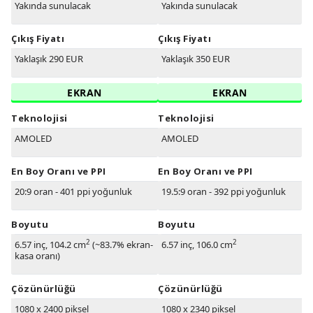
Yakında sunulacak
Yakında sunulacak
Çıkış Fiyatı
Çıkış Fiyatı
Yaklaşık 290 EUR
Yaklaşık 350 EUR
EKRAN
EKRAN
Teknolojisi
Teknolojisi
AMOLED
AMOLED
En Boy Oranı ve PPI
En Boy Oranı ve PPI
20:9 oran - 401 ppi yoğunluk
19.5:9 oran - 392 ppi yoğunluk
Boyutu
Boyutu
2
2
6.57 inç, 104.2 cm
(~83.7% ekran-
6.57 inç, 106.0 cm
kasa oranı)
Çözünürlüğü
Çözünürlüğü
1080 x 2400 piksel
1080 x 2340 piksel