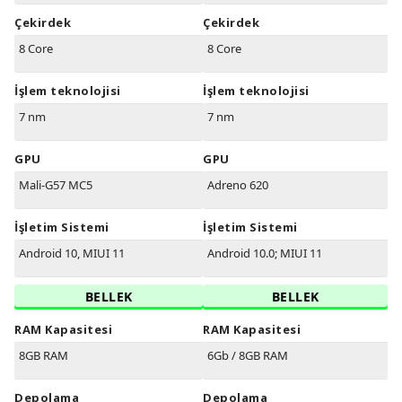
Çekirdek
Çekirdek
8 Core
8 Core
İşlem teknolojisi
İşlem teknolojisi
7 nm
7 nm
GPU
GPU
Mali-G57 MC5
Adreno 620
İşletim Sistemi
İşletim Sistemi
Android 10, MIUI 11
Android 10.0; MIUI 11
BELLEK
BELLEK
RAM Kapasitesi
RAM Kapasitesi
8GB RAM
6Gb / 8GB RAM
Depolama
Depolama