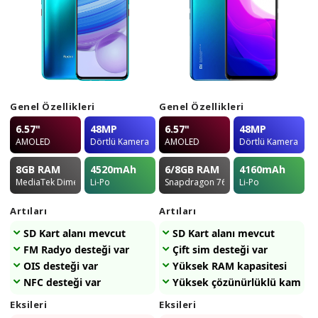
Genel Özellikleri
Genel Özellikleri
6.57"
48MP
6.57"
48MP
AMOLED
Dörtlü Kamera
AMOLED
Dörtlü Kamera
8GB
RAM
4520
mAh
6/8GB
RAM
4160
mAh
MediaTek Dimensity 820 5G
Li-Po
Snapdragon 765G
Li-Po
Artıları
Artıları
SD Kart alanı mevcut
SD Kart alanı mevcut
FM Radyo desteği var
Çift sim desteği var
OIS desteği var
Yüksek RAM kapasitesi
NFC desteği var
Yüksek çözünürlüklü kameras
Eksileri
Eksileri