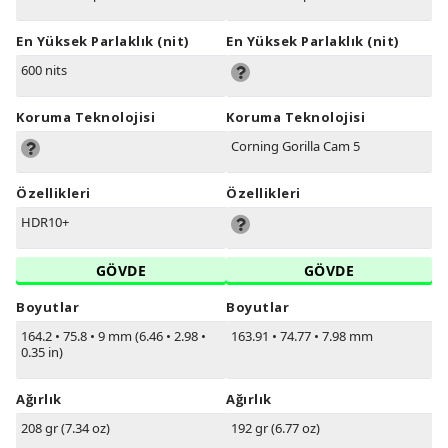
En Yüksek Parlaklık (nit)
En Yüksek Parlaklık (nit)
600 nits
Koruma Teknolojisi
Koruma Teknolojisi
Corning Gorilla Cam 5
Özellikleri
Özellikleri
HDR10+
GÖVDE
GÖVDE
Boyutlar
Boyutlar
164.2
•
75.8
•
9 mm (6.46
•
2.98
•
163.91
•
74.77
•
7.98 mm
0.35 in)
Ağırlık
Ağırlık
208 gr (7.34 oz)
192 gr (6.77 oz)