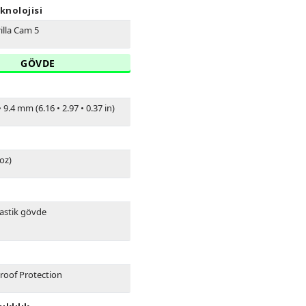
knolojisi
illa Cam 5
GÖVDE
•
9.4 mm (6.16
•
2.97
•
0.37 in)
 oz)
astik gövde
Proof Protection