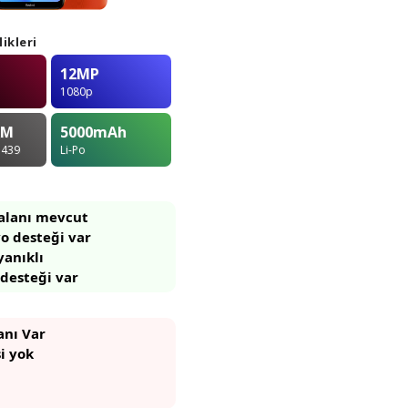
ikleri
12MP
1080p
AM
5000
mAh
 439
Li-Po
 alanı mevcut
o desteği var
yanıklı
 desteği var
anı Var
si yok