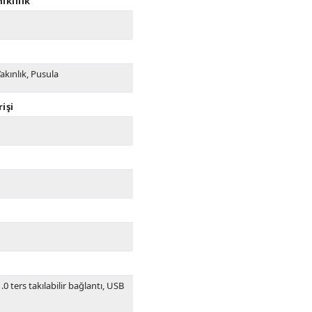
ıklılık
Yakınlık, Pusula
rişi
.0 ters takılabilir bağlantı, USB