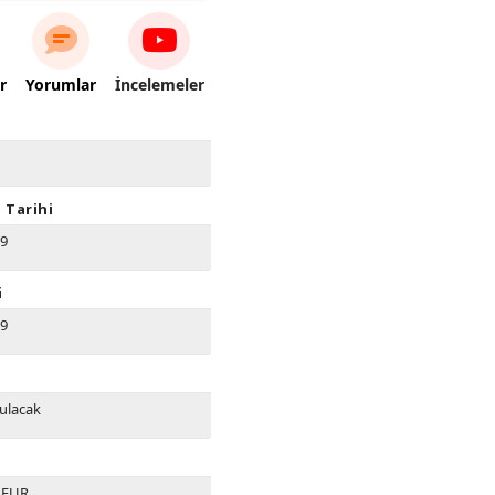
r
Yorumlar
İncelemeler
 Tarihi
19
i
19
ulacak
0 EUR