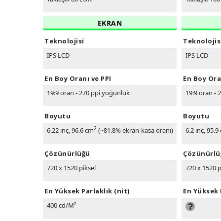
EKRAN
Teknolojisi
Teknolojis
IPS LCD
IPS LCD
En Boy Oranı ve PPI
En Boy Ora
19:9 oran - 270 ppi yoğunluk
19:9 oran - 
Boyutu
Boyutu
2
6.22 inç, 96.6 cm
(~81.8% ekran-kasa oranı)
6.2 inç, 95.9
Çözünürlüğü
Çözünürlü
720 x 1520 piksel
720 x 1520 p
En Yüksek Parlaklık (nit)
En Yüksek P
400 cd/M²