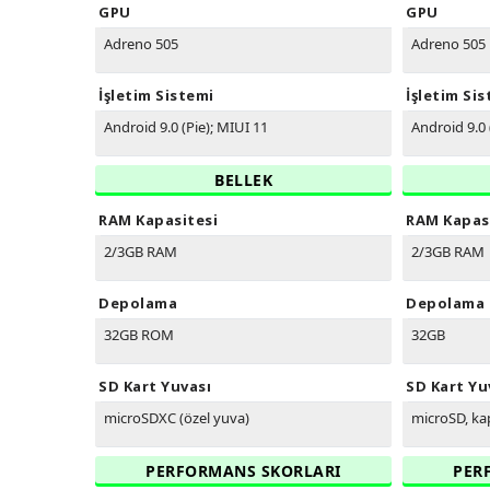
GPU
GPU
Adreno 505
Adreno 505
İşletim Sistemi
İşletim Si
Android 9.0 (Pie); MIUI 11
Android 9.0 
BELLEK
RAM Kapasitesi
RAM Kapas
2/3GB RAM
2/3GB RAM
Depolama
Depolama
32GB ROM
32GB
SD Kart Yuvası
SD Kart Yu
microSDXC (özel yuva)
microSD, kap
PERFORMANS SKORLARI
PER