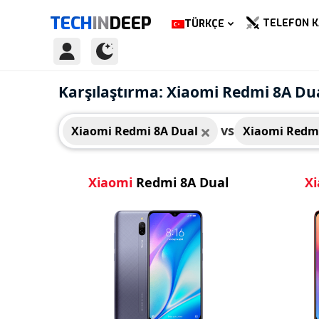
TECH
IN
DEEP
TELEFON K
TÜRKÇE
Xiaomi Redmi 8A Dual
Xiao
Karşılaştırma: Xiaomi Redmi 8A Du
vs
Xiaomi Redmi 8A Dual
Xiaomi Redm
Xiaomi
Redmi 8A Dual
X