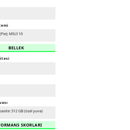
stemi
(Pie); MIUI 10
BELLEK
itesi
vası
asite: 512 GB (özel yuva)
FORMANS SKORLARI