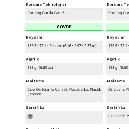
Koruma Teknolojisi
Koruma Te
Corning Gorilla Cam 5
Corning Gor
GÖVDE
Boyutlar
Boyutlar
156.5
•
75.4
•
9.4 mm (6.16
•
2.97
•
0.37 in)
156.5
•
75.4
Ağırlık
Ağırlık
188 gr (6.63 oz)
188 gr (6.63
Malzeme
Malzeme
Cam Ön (Gorilla Cam 5), Plastik arka, Plastik
Önü cam, Pl
Çerçeve
Sertifika
Sertifika
P2i Splash-