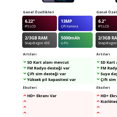
Genel Özellikleri
Genel Özell
6.22"
13MP
6.2"
IPS LCD
Çift Kamera
IPS LCD
2/3GB
RAM
5000
mAh
2/3GB
R
Snapdragon 439
Li-Po
Snapdragon
Artıları
Artıları
SD Kart alanı mevcut
SD Kart
FM Radyo desteği var
FM Rady
Çift sim desteği var
Suya da
Yüksek pil kapasitesi var
Çift sim
Eksileri
Eksileri
HD+ Ekranı Var
HD+ Ekr
Kızılöte