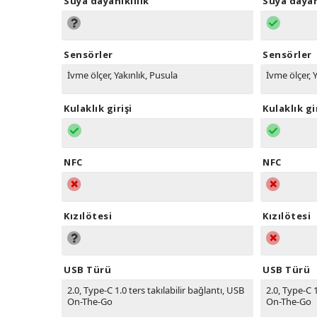
Suya dayanıklılık
Suya dayan
Sensörler
Sensörler
İvme ölçer, Yakınlık, Pusula
İvme ölçer, 
Kulaklık girişi
Kulaklık gi
NFC
NFC
Kızılötesi
Kızılötesi
USB Türü
USB Türü
2.0, Type-C 1.0 ters takılabilir bağlantı, USB
2.0, Type-C 1
On-The-Go
On-The-Go