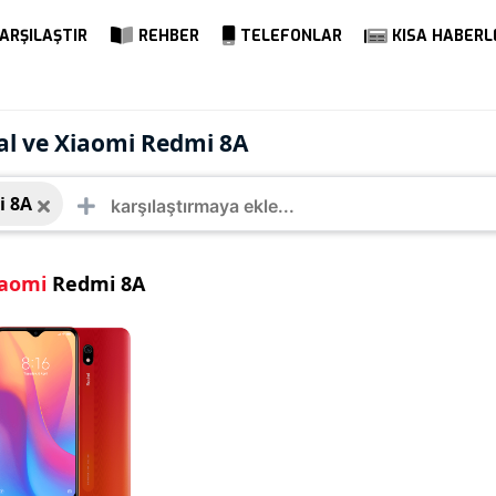
ARŞILAŞTIR
REHBER
TELEFONLAR
KISA HABERL
mi Redmi 8A
al ve Xiaomi Redmi 8A
i 8A
iaomi
Redmi 8A