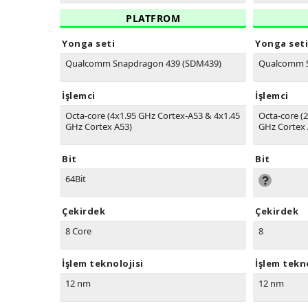
PLATFROM
Yonga seti
Yonga seti
Qualcomm Snapdragon 439 (SDM439)
Qualcomm 
İşlemci
İşlemci
Octa-core (4x1.95 GHz Cortex-A53 & 4x1.45
Octa-core (
GHz Cortex A53)
GHz Cortex 
Bit
Bit
64Bit
Çekirdek
Çekirdek
8 Core
8
İşlem teknolojisi
İşlem tekno
12 nm
12 nm