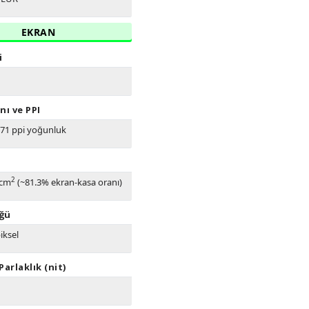
EKRAN
i
nı ve PPI
271 ppi yoğunluk
2
 cm
(~81.3% ekran-kasa oranı)
ğü
iksel
arlaklık (nit)