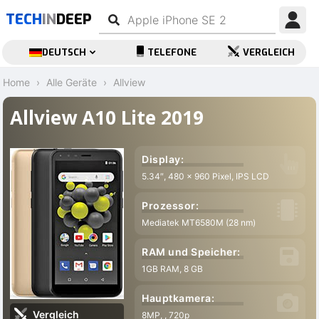
TECH
IN
DEEP
DEUTSCH
TELEFONE
VERGLEICH
Home
Alle Geräte
Allview
Allview A10 Lite 2019
Display:
5.34″, 480 x 960 Pixel, IPS LCD
Prozessor:
Mediatek MT6580M (28 nm)
RAM und Speicher:
1GB RAM, 8 GB
Hauptkamera:
Vergleich
8MP, , 720p