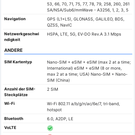
53, 66, 70, 71, 75, 77, 78, 79, 258, 260, 261
SA/NSA/Sub6/mmWave - A3256, 1, 2, 3, 5
Navigation
GPS (L1+L5), GLONASS, GALILEO, BDS,
QZSS, NavIC
Netzwerkgeschwi
HSPA, LTE, 5G, EV-DO Rev.A 3.1 Mbps
ndigkeit
ANDERE
SIM Kartentyp
Nano-SIM + eSIM + eSIM (max 2 at a time;
International) eSIM + eSIM (8 or more,
max 2 at a time; USA) Nano-SIM + Nano-
SIM (China)
Anzahl der SIM-
2 SIM
Steckplätze
Wi-Fi
Wi-Fi 802.11 a/b/g/n/ac/6e/7, tri-band,
hotspot
Bluetooth
6.0, A2DP, LE
VoLTE