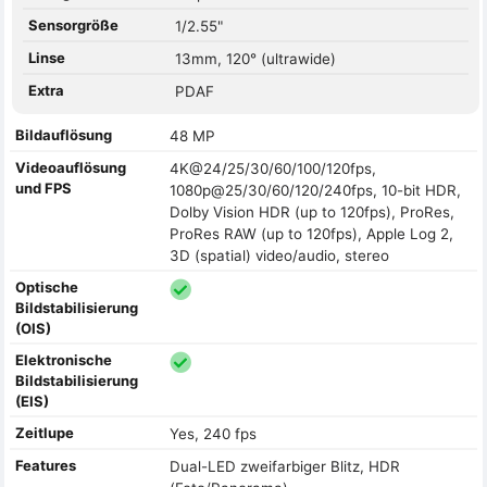
Sensorgröße
1/2.55"
Linse
13mm, 120° (ultrawide)
Extra
PDAF
Bildauflösung
48 MP
Videoauflösung
4K@24/25/30/60/100/120fps,
und FPS
1080p@25/30/60/120/240fps, 10-bit HDR,
Dolby Vision HDR (up to 120fps), ProRes,
ProRes RAW (up to 120fps), Apple Log 2,
3D (spatial) video/audio, stereo
Optische
Bildstabilisierung
(OIS)
Elektronische
Bildstabilisierung
(EIS)
Zeitlupe
Yes, 240 fps
Features
Dual-LED zweifarbiger Blitz, HDR