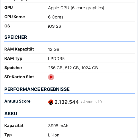
GPU
Apple GPU (6-core graphics)
GPU Kerne
6 Cores
OS
iOS 26
SPEICHER
RAM Kapazität
12 GB
RAM Typ
LPDDR5
Speicher
256 GB, 512 GB, 1024 GB
SD-Karten Slot
PERFORMANCE ERGEBNISSE
Antutu Score
2.139.544
•
Antutu v10
AKKU
Kapazität
3998 mAh
Typ
Li-Ion