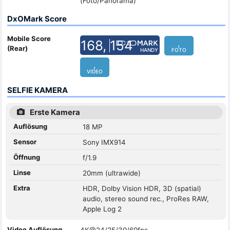
(Foto/Panorama)
DxOMark Score
Mobile Score
168, 154
,
(Rear)
HANDY
FOTO
,
VIDEO
SELFIE KAMERA
Erste Kamera
Auflösung
18 MP
Sensor
Sony IMX914
Öffnung
f/1.9
Linse
20mm (ultrawide)
Extra
HDR, Dolby Vision HDR, 3D (spatial)
audio, stereo sound rec., ProRes RAW,
Apple Log 2
Video Auflösung
4K@24/25/30/60fps,