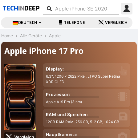
TECH
IN
DEEP
DEUTSCH
TELEFONE
VERGLEICH
Home
Alle Geräte
Apple
Apple iPhone 17 Pro
Display:
6.3″, 1206 x 2622 Pixel, LTPO Super Retina
XDR OLED
Prozessor:
Apple A19 Pro (3 nm)
RAM und Speicher:
12GB RAM RAM, 256 GB, 512 GB, 1024 GB
Hauptkamera:
Vergleich