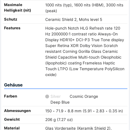
Maximale
1000 nits (typ), 1600 nits (HBM), 3000 nits
Helligkeit (nit)
(peak)
Schutz
Ceramic Shield 2, Mohs level 5
Features
Hole-punch Notch HLG Refresh rate 120
Hz 2000000:1 contrast ratio Always-On
Display HDR10+ DCI-P3 True Tone display
Super Retina XDR Dolby Vision Scratch
resistant Corning Gorilla Glass Ceramic
Shield Capacitive Multi-touch Oleophobic
(lipophobic) coating Frameless Haptic
Touch LTPO (Low Temperature PolySilicon
oxide)
Gehäuse
Farben
Silver
Cosmic Orange
Deep Blue
Abmessungen
150
71.9
8.8 mm (5.91
2.83
0.35 in)
•
•
•
•
Gewicht
206 g (7.27 oz)
Material
Glas Vorderseite (Keramik Shield 2),