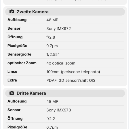
Zweite Kamera
Auflösung
48 MP
Sensor
Sony IMX972
Öffnung
f/2.8
Pixelgröße
0.7µm
Sensorgröße
1/2.55"
optischer Zoom
4x optical zoom
Linse
100mm (periscope telephoto)
Extra
PDAF, 3D sensor?shift OIS
Dritte Kamera
Auflösung
48 MP
Sensor
Sony IMX973
Öffnung
f/2.2
Pixelgröße
0.7µm