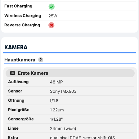
Fast Charging
Wireless Charging
25W
Reverse Charging
KAMERA
Hauptkamera
Erste Kamera
Auflösung
48 MP
Sensor
Sony IMX903
Öffnung
f/1.8
Pixelgröße
1.22µm
Sensorgröße
1/1.28"
Linse
24mm (wide)
Extra
dual pixel PDAF, sensor-shift OIS