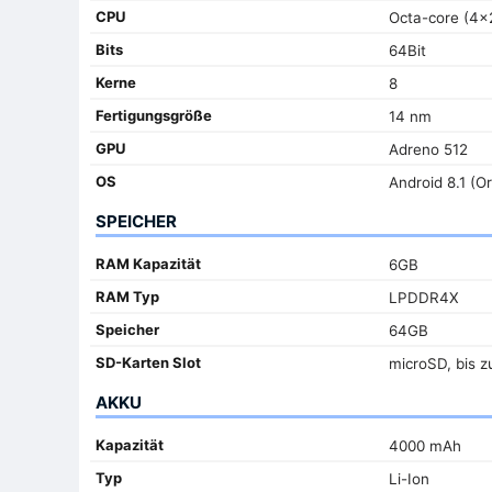
CPU
Octa-core (4x
Bits
64Bit
Kerne
8
Fertigungsgröße
14 nm
GPU
Adreno 512
OS
Android 8.1 (O
SPEICHER
RAM Kapazität
6GB
RAM Typ
LPDDR4X
Speicher
64GB
SD-Karten Slot
microSD, bis z
AKKU
Kapazität
4000 mAh
Typ
Li-Ion