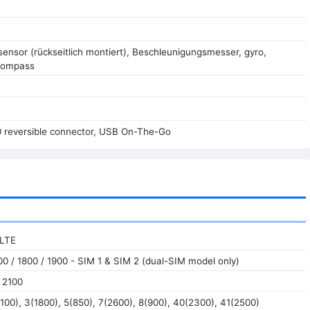
ensor (rückseitlich montiert), Beschleunigungsmesser, gyro,
Kompass
0 reversible connector, USB On-The-Go
 LTE
0 / 1800 / 1900 - SIM 1 & SIM 2 (dual-SIM model only)
 2100
100), 3(1800), 5(850), 7(2600), 8(900), 40(2300), 41(2500)