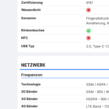
Zertifizierung
IP67
Wasserdicht
Sensoren
Fingerabdrucks
Annäherung, 
Klinkenbuchse
NFC
USB Typ
2.0, Type-C 1.
NETZWERK
Frequenzen
Technologie
GSM / HSPA /
2G Bänder
GSM - 850 / 90
3G Bänder
HSDPA - 900 /
4G Bänder
LTE Band - 1(2