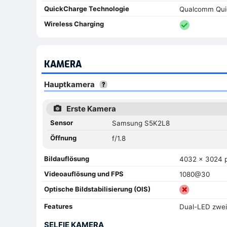
QuickCharge Technologie
Qualcomm Qui
Wireless Charging
KAMERA
Hauptkamera
Erste Kamera
Sensor
Samsung S5K2L8
Öffnung
f/1.8
Bildauflösung
4032 x 3024 p
Videoauflösung und FPS
1080@30
Optische Bildstabilisierung (OIS)
Features
Dual-LED zwei
SELFIE KAMERA