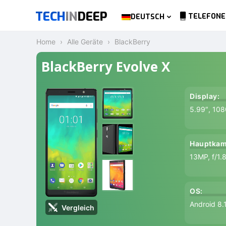
TECH
IN
DEEP
TELEFONE
DEUTSCH
Home
Alle Geräte
BlackBerry
BlackBerry Evolve X
Display:
5.99″, 108
Hauptkam
13MP, f/1.
OS:
Android 8.
Vergleich