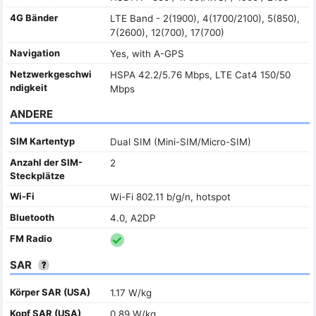
4G Bänder
LTE Band - 2(1900), 4(1700/2100), 5(850),
7(2600), 12(700), 17(700)
Navigation
Yes, with A-GPS
Netzwerkgeschwi
HSPA 42.2/5.76 Mbps, LTE Cat4 150/50
ndigkeit
Mbps
ANDERE
SIM Kartentyp
Dual SIM (Mini-SIM/Micro-SIM)
Anzahl der SIM-
2
Steckplätze
Wi-Fi
Wi-Fi 802.11 b/g/n, hotspot
Bluetooth
4.0, A2DP
FM Radio
SAR
Körper SAR (USA)
1.17 W/kg
Kopf SAR (USA)
0.89 W/kg