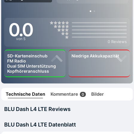
0.0
von 5
0 Reviews
SD-Karteneinschub
Niedrige Akkukapazität
FM Radio
Dual SIM Unterstützung
Kopfhöreranschluss
Technische Daten
Kommentare
Bilder
0
BLU Dash L4 LTE Reviews
BLU Dash L4 LTE Datenblatt