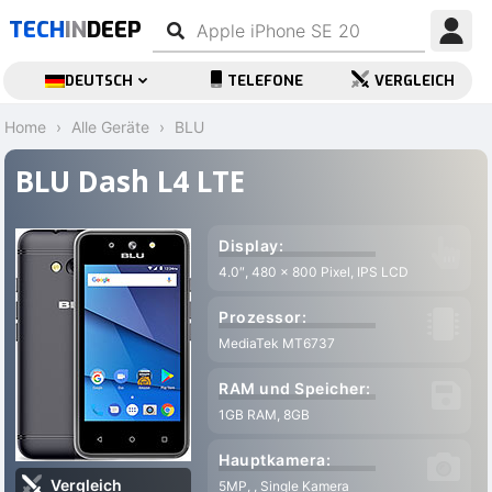
TECH
IN
DEEP
DEUTSCH
TELEFONE
VERGLEICH
Home
Alle Geräte
BLU
BLU Dash L4 LTE
Display:
4.0″, 480 x 800 Pixel, IPS LCD
Prozessor:
MediaTek MT6737
RAM und Speicher:
1GB RAM, 8GB
Hauptkamera:
Vergleich
5MP, , Single Kamera