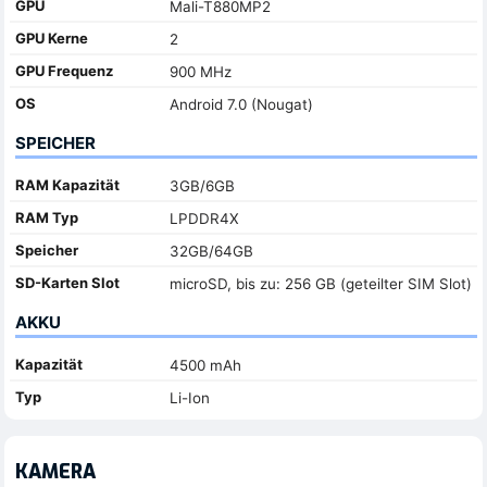
GPU
Mali-T880MP2
GPU Kerne
2
GPU Frequenz
900 MHz
OS
Android 7.0 (Nougat)
SPEICHER
RAM Kapazität
3GB/6GB
RAM Typ
LPDDR4X
Speicher
32GB/64GB
SD-Karten Slot
microSD, bis zu: 256 GB (geteilter SIM Slot)
AKKU
Kapazität
4500 mAh
Typ
Li-Ion
KAMERA