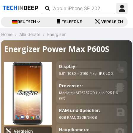
TECH
IN
DEEP
DEUTSCH
TELEFONE
VERGLEICH
Home
Alle Geräte
Energizer
Energizer Power Max P600S
Display:
5.9″, 1080 x 2160 Pixel, IPS LCD
Prozessor:
Mediatek MT6757CD Helio P25 (16
nm)
RAM und Speicher:
6GB RAM, 32GB/64GB
Hauptkamera:
Vergleich