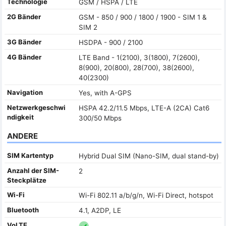
Technologie
GSM / HSPA / LTE
2G Bänder
GSM - 850 / 900 / 1800 / 1900 - SIM 1 &
SIM 2
3G Bänder
HSDPA - 900 / 2100
4G Bänder
LTE Band - 1(2100), 3(1800), 7(2600),
8(900), 20(800), 28(700), 38(2600),
40(2300)
Navigation
Yes, with A-GPS
Netzwerkgeschwi
HSPA 42.2/11.5 Mbps, LTE-A (2CA) Cat6
ndigkeit
300/50 Mbps
ANDERE
SIM Kartentyp
Hybrid Dual SIM (Nano-SIM, dual stand-by)
Anzahl der SIM-
2
Steckplätze
Wi-Fi
Wi-Fi 802.11 a/b/g/n, Wi-Fi Direct, hotspot
Bluetooth
4.1, A2DP, LE
VoLTE