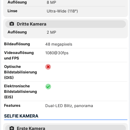
Auflösung
8 MP
Linse
Ultra-Wide (118°)
Dritte Kamera
Auflösung
2 MP
Bildauflösung
48 megapixels
Videoauflösung
1080@30fps
und FPS
Optische
Bildstabilisierung
(OIS)
Elektronische
Bildstabilisierung
(EIS)
Features
Dual-LED Blitz, panorama
SELFIE KAMERA
Erste Kamera