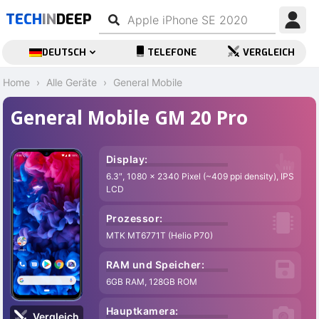
TECH
IN
DEEP
DEUTSCH
TELEFONE
VERGLEICH
Home
Alle Geräte
General Mobile
General Mobile GM 20 Pro
Display:
6.3″, 1080 x 2340 Pixel (~409 ppi density), IPS
LCD
Prozessor:
MTK MT6771T (Helio P70)
RAM und Speicher:
6GB RAM, 128GB ROM
Hauptkamera:
Vergleich