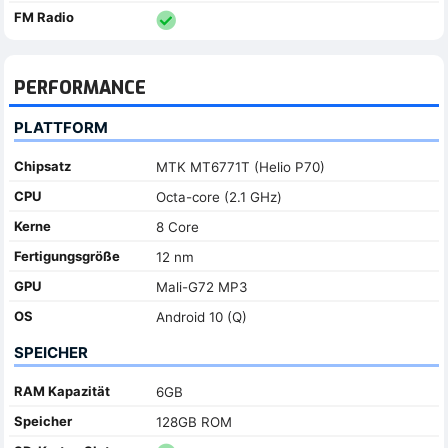
FM Radio
PERFORMANCE
PLATTFORM
Chipsatz
MTK MT6771T (Helio P70)
CPU
Octa-core (2.1 GHz)
Kerne
8 Core
Fertigungsgröße
12 nm
GPU
Mali-G72 MP3
OS
Android 10 (Q)
SPEICHER
RAM Kapazität
6GB
Speicher
128GB ROM