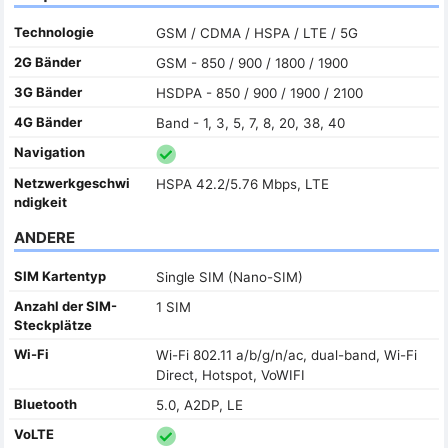
Technologie
GSM / CDMA / HSPA / LTE / 5G
2G Bänder
GSM - 850 / 900 / 1800 / 1900
3G Bänder
HSDPA - 850 / 900 / 1900 / 2100
4G Bänder
Band - 1, 3, 5, 7, 8, 20, 38, 40
Navigation
Netzwerkgeschwi
HSPA 42.2/5.76 Mbps, LTE
ndigkeit
ANDERE
SIM Kartentyp
Single SIM (Nano-SIM)
Anzahl der SIM-
1 SIM
Steckplätze
Wi-Fi
Wi-Fi 802.11 a/b/g/n/ac, dual-band, Wi-Fi
Direct, Hotspot, VoWIFI
Bluetooth
5.0, A2DP, LE
VoLTE