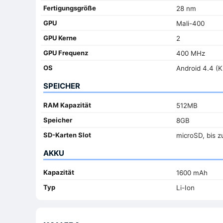
Fertigungsgröße
28 nm
GPU
Mali-400
GPU Kerne
2
GPU Frequenz
400 MHz
OS
Android 4.4 (K
SPEICHER
RAM Kapazität
512MB
Speicher
8GB
SD-Karten Slot
microSD, bis z
AKKU
Kapazität
1600 mAh
Typ
Li-Ion