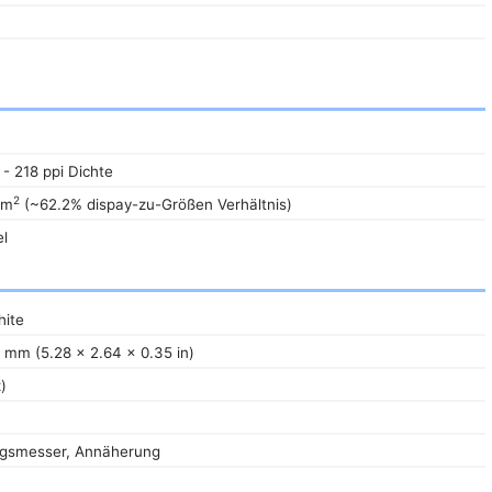
 - 218 ppi Dichte
2
cm
(~62.2% dispay-zu-Größen Verhältnis)
l
ite
 mm (5.28 x 2.64 x 0.35 in)
)
ngsmesser, Annäherung