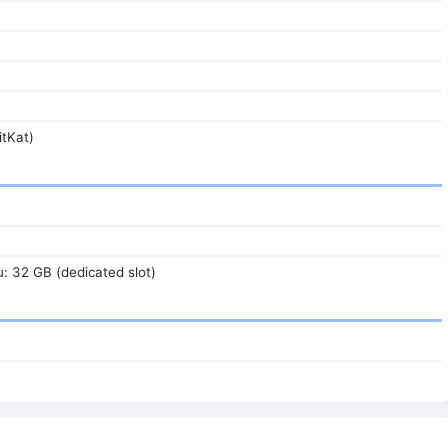
itKat)
u: 32 GB (dedicated slot)