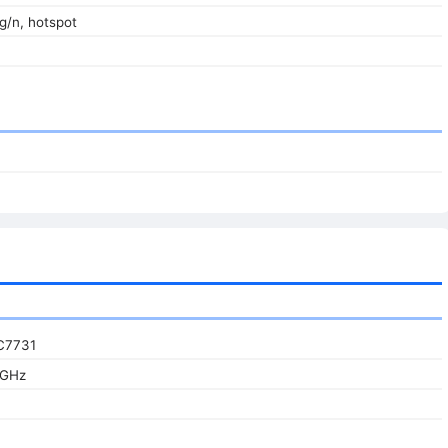
/g/n, hotspot
C7731
 GHz