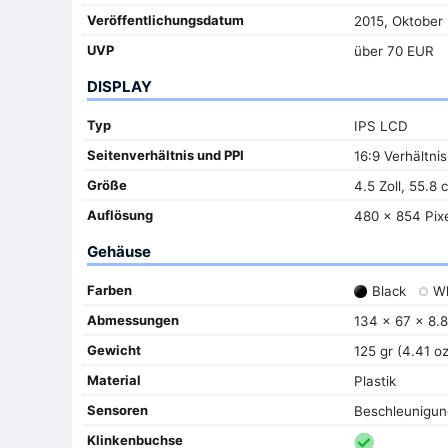
Veröffentlichungsdatum
2015, Oktober
UVP
über 70 EUR
DISPLAY
Typ
IPS LCD
Seitenverhältnis und PPI
16:9 Verhältnis
Größe
4.5 Zoll, 55.8 
Auflösung
480 x 854 Pixe
Gehäuse
Farben
Black
Wh
Abmessungen
134 x 67 x 8.8
Gewicht
125 gr (4.41 oz
Material
Plastik
Sensoren
Beschleunigu
Klinkenbuchse