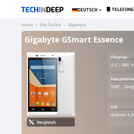
TECH
IN
DEEP
TELEFONE
DEUTSCH
Home
Alle Geräte
Gigabyte
Gigabyte GSmart Essence
Display:
4.5″, 480 x
Hauptkame
5MP, , Sing
OS:
Android 4.4 
Vergleich