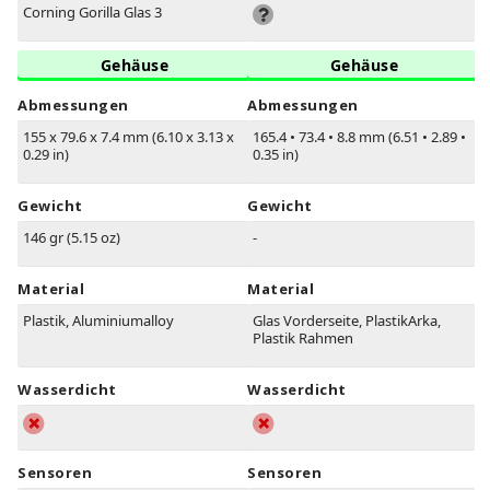
Corning Gorilla Glas 3
Gehäuse
Gehäuse
Abmessungen
Abmessungen
155 x 79.6 x 7.4 mm (6.10 x 3.13 x
165.4
•
73.4
•
8.8 mm (6.51
•
2.89
•
0.29 in)
0.35 in)
Gewicht
Gewicht
146 gr (5.15 oz)
-
Material
Material
Plastik, Aluminiumalloy
Glas Vorderseite, PlastikArka,
Plastik Rahmen
Wasserdicht
Wasserdicht
Sensoren
Sensoren