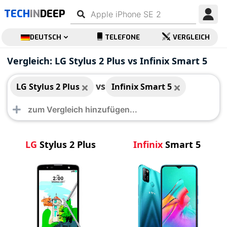
TECH
IN
DEEP
DEUTSCH
TELEFONE
VERGLEICH
LG Stylus 2 Plus
Infinix Smart 5
Vergleich: LG Stylus 2 Plus vs Infinix Smart 5
vs
LG Stylus 2 Plus
Infinix Smart 5
LG
Stylus 2 Plus
Infinix
Smart 5