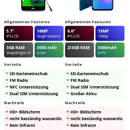
Allgemeinen Features
Allgemeinen Features
5.7"
16MP
6.6"
13MP
IPS LCD
Single Kamera
IPS LCD
1080p
3GB
RAM
3000
mAh
2/3GB
RAM
5000
mAh
Snapdragon 430
Li-Ion
Li-Po
Vorteile
Vorteile
SD-Karteneinschub
SD-Karteneinschub
FM Radio
FM Radio
NFC Unterstützung
Dual SIM Unterstützung
Dual SIM Unterstützung
Großer Akku
Nachteile
Nachteile
HD+ Bildschirm
HD+ Bildschirm
nicht beständig wasserdicht
nicht beständig wasserdicht
Kein Infrarot
Kein Infrarot