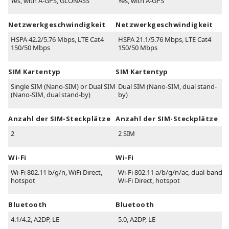
Yes, with A-GPS, GLONASS
Yes, with A-GPS
Netzwerkgeschwindigkeit
Netzwerkgeschwindigkeit
HSPA 42.2/5.76 Mbps, LTE Cat4
HSPA 21.1/5.76 Mbps, LTE Cat4
150/50 Mbps
150/50 Mbps
SIM Kartentyp
SIM Kartentyp
Single SIM (Nano-SIM) or Dual SIM
Dual SIM (Nano-SIM, dual stand-
(Nano-SIM, dual stand-by)
by)
Anzahl der SIM-Steckplätze
Anzahl der SIM-Steckplätze
2
2 SIM
Wi-Fi
Wi-Fi
Wi-Fi 802.11 b/g/n, WiFi Direct,
Wi-Fi 802.11 a/b/g/n/ac, dual-band,
hotspot
Wi-Fi Direct, hotspot
Bluetooth
Bluetooth
4.1/4.2, A2DP, LE
5.0, A2DP, LE