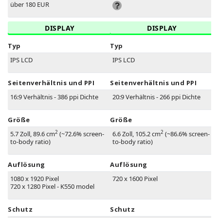
über 180 EUR
DISPLAY
DISPLAY
Typ
Typ
IPS LCD
IPS LCD
Seitenverhältnis und PPI
Seitenverhältnis und PPI
16:9 Verhältnis - 386 ppi Dichte
20:9 Verhältnis - 266 ppi Dichte
Größe
Größe
2
2
5.7 Zoll, 89.6 cm
(~72.6% screen-
6.6 Zoll, 105.2 cm
(~86.6% screen-
to-body ratio)
to-body ratio)
Auflösung
Auflösung
1080 x 1920 Pixel
720 x 1600 Pixel
720 x 1280 Pixel - K550 model
Schutz
Schutz