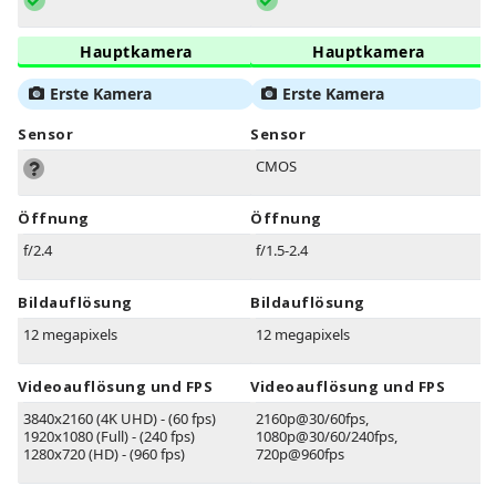
Hauptkamera
Hauptkamera
Erste Kamera
Erste Kamera
Sensor
Sensor
CMOS
Öffnung
Öffnung
f/2.4
f/1.5-2.4
Bildauflösung
Bildauflösung
12 megapixels
12 megapixels
Videoauflösung und FPS
Videoauflösung und FPS
3840x2160 (4K UHD) - (60 fps)
2160p@30/60fps,
1920x1080 (Full) - (240 fps)
1080p@30/60/240fps,
1280x720 (HD) - (960 fps)
720p@960fps