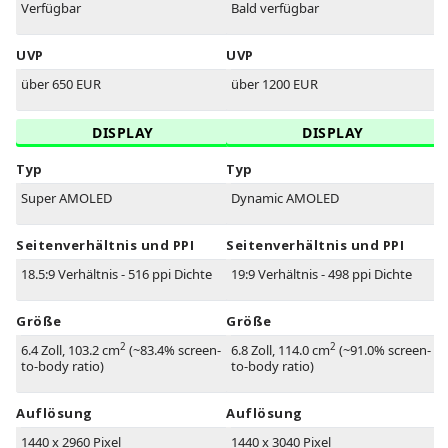
Verfügbar
Bald verfügbar
UVP
UVP
über 650 EUR
über 1200 EUR
DISPLAY
DISPLAY
Typ
Typ
Super AMOLED
Dynamic AMOLED
Seitenverhältnis und PPI
Seitenverhältnis und PPI
18.5:9 Verhältnis - 516 ppi Dichte
19:9 Verhältnis - 498 ppi Dichte
Größe
Größe
2
2
6.4 Zoll, 103.2 cm
(~83.4% screen-
6.8 Zoll, 114.0 cm
(~91.0% screen-
to-body ratio)
to-body ratio)
Auflösung
Auflösung
1440 x 2960 Pixel
1440 x 3040 Pixel