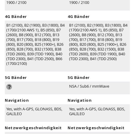
1900 / 2100
1900 / 2100
4G Bänder
4G Bänder
B1
(2100)
, B2
(1900)
, B3
(1800)
, B4
B1
(2100)
,
B2
(1900)
,
B3
(1800)
,
B4
(1700/2100 AWS 1)
, B5
(850)
, B7
(1700/2100 AWS 1)
,
B5
(850)
,
B7
(2600)
, B8
(900)
, B12
(700)
, B13
(2600)
,
B8
(900)
,
B12
(700)
,
B13
(700)
, B17
(700)
, B18
(800)
, B19
(700)
,
B17
(700)
,
B18
(800)
,
B19
(800)
, B20
(800)
, B25
(1900+)
, B26
(800)
,
B20
(800)
,
B25
(1900+)
,
B26
(850)
, B28
(700)
, B32
(1500)
, B38
(850)
,
B28
(700)
,
B32
(1500)
,
B38
(TDD 2600)
, B39
(TDD 1900)
, B40
(TDD 2600)
,
B39
(TDD 1900)
,
B40
(TDD 2300)
, B41
(TDD 2500)
, B66
(TDD 2300)
,
B41
(TDD 2500)
(1700/2100)
5G Bänder
5G Bänder
NSA / Sub6 / mmWave
Navigation
Navigation
Yes, with A-GPS, GLONASS, BDS,
Yes, with A-GPS, GLONASS, BDS,
GALILEO
GALILEO
Netzwerkgeschwindigkeit
Netzwerkgeschwindigkeit