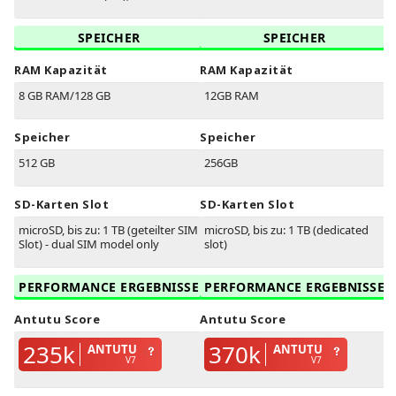
SPEICHER
SPEICHER
RAM Kapazität
RAM Kapazität
8 GB RAM/128 GB
12GB RAM
Speicher
Speicher
512 GB
256GB
SD-Karten Slot
SD-Karten Slot
microSD, bis zu: 1 TB (geteilter SIM
microSD, bis zu: 1 TB (dedicated
Slot) - dual SIM model only
slot)
PERFORMANCE ERGEBNISSE
PERFORMANCE ERGEBNISSE
Antutu Score
Antutu Score
235k
370k
ANTUTU
ANTUTU
V7
V7