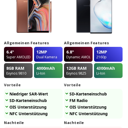
Allgemeinen Features
Allgemeinen Features
6.4"
12MP
6.8"
12MP
Super AMOLED
Dual Kamera
Dynamic AMOLED
2160p
8GB
RAM
4000
mAh
12GB
RAM
4300
mAh
Exynos 9810
Li-Ion
Exynos 9825
Li-Ion
Vorteile
Vorteile
Niedriger SAR-Wert
SD-Karteneinschub
SD-Karteneinschub
FM Radio
OIS Unterstützung
OIS Unterstützung
NFC Unterstützung
NFC Unterstützung
Nachteile
Nachteile