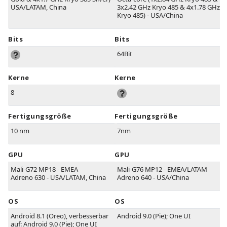
USA/LATAM, China
3x2.42 GHz Kryo 485 & 4x1.78 GHz
Kryo 485) - USA/China
Bits
Bits
64Bit
Kerne
Kerne
8
Fertigungsgröße
Fertigungsgröße
10 nm
7nm
GPU
GPU
Mali-G72 MP18 - EMEA
Mali-G76 MP12 - EMEA/LATAM
Adreno 630 - USA/LATAM, China
Adreno 640 - USA/China
OS
OS
Android 8.1 (Oreo), verbesserbar
Android 9.0 (Pie); One UI
auf: Android 9.0 (Pie); One UI