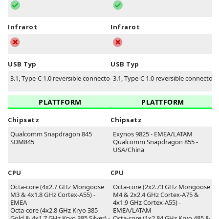
Infrarot
Infrarot
USB Typ
USB Typ
3.1, Type-C 1.0 reversible connector
3.1, Type-C 1.0 reversible connector
PLATTFORM
PLATTFORM
Chipsatz
Chipsatz
Qualcomm Snapdragon 845
Exynos 9825 - EMEA/LATAM
SDM845
Qualcomm Snapdragon 855 -
USA/China
CPU
CPU
Octa-core (4x2.7 GHz Mongoose
Octa-core (2x2.73 GHz Mongoose
M3 & 4x1.8 GHz Cortex-A55) -
M4 & 2x2.4 GHz Cortex-A75 &
EMEA
4x1.9 GHz Cortex-A55) -
Octa-core (4x2.8 GHz Kryo 385
EMEA/LATAM
Gold & 4x1.7 GHz Kryo 385 Silver) -
Octa-core (1x2.84 GHz Kryo 485 &