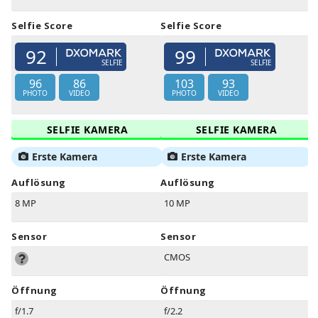
Selfie Score
Selfie Score
92
99
SELFIE
SELFIE
96
86
103
93
PHOTO
VIDEO
PHOTO
VIDEO
SELFIE KAMERA
SELFIE KAMERA
Erste Kamera
Erste Kamera
Auflösung
Auflösung
8 MP
10 MP
Sensor
Sensor
CMOS
Öffnung
Öffnung
f/1.7
f/2.2