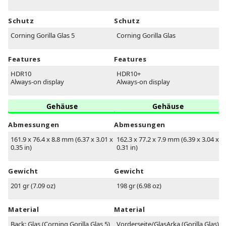
Schutz
Schutz
Corning Gorilla Glas 5
Corning Gorilla Glas
Features
Features
HDR10
HDR10+
Always-on display
Always-on display
Gehäuse
Gehäuse
Abmessungen
Abmessungen
161.9 x 76.4 x 8.8 mm (6.37 x 3.01 x
162.3 x 77.2 x 7.9 mm (6.39 x 3.04 x
0.35 in)
0.31 in)
Gewicht
Gewicht
201 gr (7.09 oz)
198 gr (6.98 oz)
Material
Material
Back: Glas (Corning Gorilla Glas 5)
Vorderseite/GlasArka (Gorilla Glas),