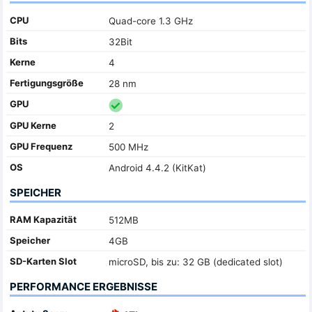
CPU
Quad-core 1.3 GHz
Bits
32Bit
Kerne
4
Fertigungsgröße
28 nm
GPU
GPU Kerne
2
GPU Frequenz
500 MHz
OS
Android 4.4.2 (KitKat)
SPEICHER
RAM Kapazität
512MB
Speicher
4GB
SD-Karten Slot
microSD, bis zu: 32 GB (dedicated slot)
PERFORMANCE ERGEBNISSE