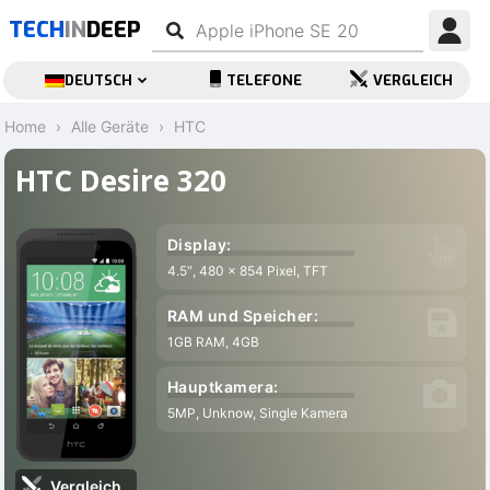
TECH
IN
DEEP
DEUTSCH
TELEFONE
VERGLEICH
Home
Alle Geräte
HTC
HTC Desire 320
Display:
4.5″, 480 x 854 Pixel, TFT
RAM und Speicher:
1GB RAM, 4GB
Hauptkamera:
5MP, Unknow, Single Kamera
Vergleich