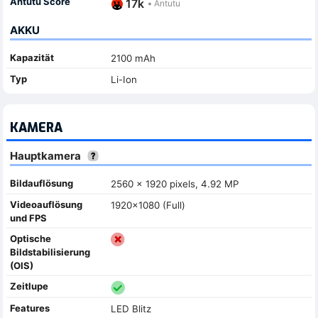
Antutu Score
17k
•
Antutu
AKKU
Kapazität
2100 mAh
Typ
Li-Ion
KAMERA
Hauptkamera
Bildauflösung
2560 x 1920 pixels, 4.92 MP
Videoauflösung
1920x1080 (Full)
und FPS
Optische
Bildstabilisierung
(OIS)
Zeitlupe
Features
LED Blitz