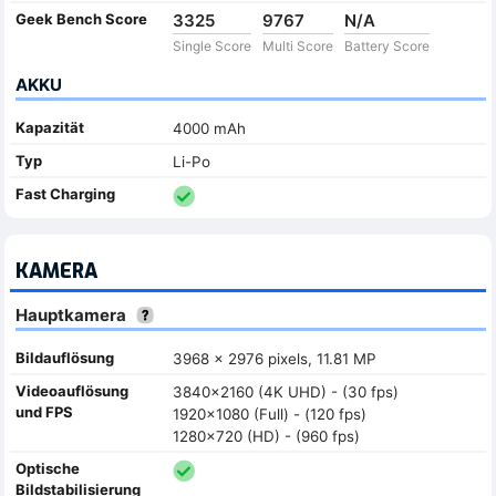
Geek Bench Score
3325
9767
N/A
Single Score
Multi Score
Battery Score
AKKU
Kapazität
4000 mAh
Typ
Li-Po
Fast Charging
KAMERA
Hauptkamera
Bildauflösung
3968 x 2976 pixels, 11.81 MP
Videoauflösung
3840x2160 (4K UHD) - (30 fps)
und FPS
1920x1080 (Full) - (120 fps)
1280x720 (HD) - (960 fps)
Optische
Bildstabilisierung