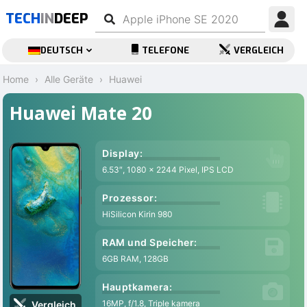
TECH
IN
DEEP
DEUTSCH
TELEFONE
VERGLEICH
Home
Alle Geräte
Huawei
Huawei Mate 20
Display:
6.53″, 1080 x 2244 Pixel, IPS LCD
Prozessor:
HiSilicon Kirin 980
RAM und Speicher:
6GB RAM, 128GB
Hauptkamera:
16MP, f/1.8, Triple kamera
Vergleich