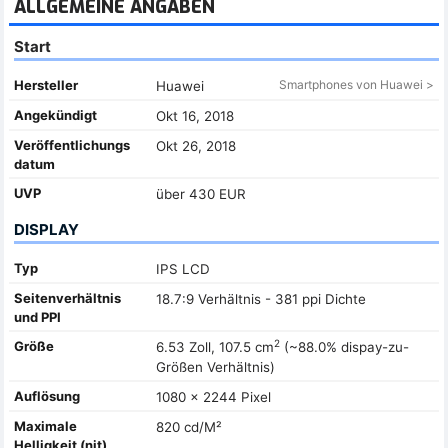
ALLGEMEINE ANGABEN
Start
Hersteller
Smartphones von Huawei >
Huawei
Angekündigt
Okt 16, 2018
Veröffentlichungs
Okt 26, 2018
datum
UVP
über 430 EUR
DISPLAY
Typ
IPS LCD
Seitenverhältnis
18.7:9 Verhältnis - 381 ppi Dichte
und PPI
2
Größe
6.53 Zoll, 107.5 cm
(~88.0% dispay-zu-
Größen Verhältnis)
Auflösung
1080 x 2244 Pixel
Maximale
820 cd/M²
Helligkeit (nit)