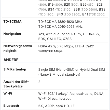
, B19
, B20
, B26
, B28
(800)
(800)
(800)
(850)
, B34
, B38
, B39
(700)
(TDD 2100)
(TDD 2600)
, B40
, B41
(TDD 1900)
(TDD 2300)
(TDD 2500)
TD-SCDMA
TD-SCDMA 1880-1920 MHz
TD-SCDMA 2010-2025 MHz
Navigation
Yes, with dual-band A-GPS, GLONASS,
BDS, GALILEO, QZSS
Netzwerkgeschwi
HSPA 42.2/5.76 Mbps, LTE-A Cat21
ndigkeit
1400/200 Mbps
ANDERE
SIM Kartentyp
Single SIM (Nano-SIM) or Hybrid Dual SIM
(Nano-SIM, dual stand-by)
Anzahl der SIM-
2
Steckplätze
Wi-Fi
Wi-Fi 802.11 a/b/g/n/ac, dual-band, DLNA,
Wi-Fi Direct, hotspot
Bluetooth
5.0, A2DP, aptX HD, LE