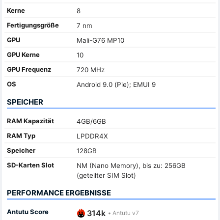
Kerne
8
Fertigungsgröße
7 nm
GPU
Mali-G76 MP10
GPU Kerne
10
GPU Frequenz
720 MHz
OS
Android 9.0 (Pie); EMUI 9
SPEICHER
RAM Kapazität
4GB/6GB
RAM Typ
LPDDR4X
Speicher
128GB
SD-Karten Slot
NM (Nano Memory), bis zu: 256GB
(geteilter SIM Slot)
PERFORMANCE ERGEBNISSE
Antutu Score
314k
•
Antutu v7