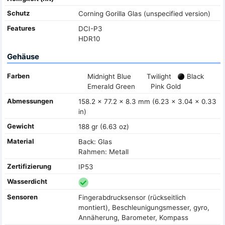
Schutz
Corning Gorilla Glas (unspecified version)
Features
DCI-P3
HDR10
Gehäuse
Farben
Midnight Blue
Twilight
Black
Emerald Green
Pink Gold
Abmessungen
158.2 x 77.2 x 8.3 mm (6.23 x 3.04 x 0.33
in)
Gewicht
188 gr (6.63 oz)
Material
Back: Glas
Rahmen: Metall
Zertifizierung
IP53
Wasserdicht
Sensoren
Fingerabdrucksensor (rückseitlich
montiert), Beschleunigungsmesser, gyro,
Annäherung, Barometer, Kompass