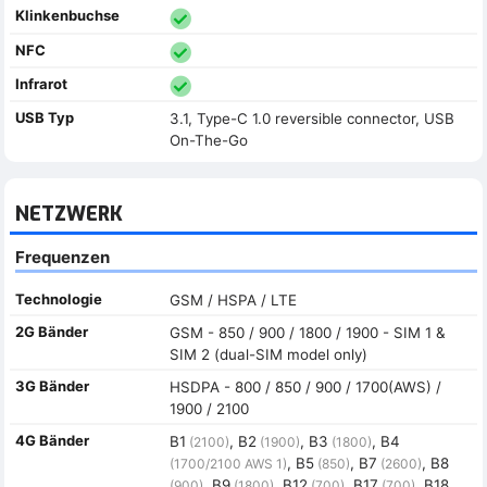
Klinkenbuchse
NFC
Infrarot
USB Typ
3.1, Type-C 1.0 reversible connector, USB
On-The-Go
NETZWERK
Frequenzen
Technologie
GSM / HSPA / LTE
2G Bänder
GSM - 850 / 900 / 1800 / 1900 - SIM 1 &
SIM 2 (dual-SIM model only)
3G Bänder
HSDPA - 800 / 850 / 900 / 1700(AWS) /
1900 / 2100
4G Bänder
B1
, B2
, B3
, B4
(2100)
(1900)
(1800)
, B5
, B7
, B8
(1700/2100 AWS 1)
(850)
(2600)
, B9
, B12
, B17
, B18
(900)
(1800)
(700)
(700)