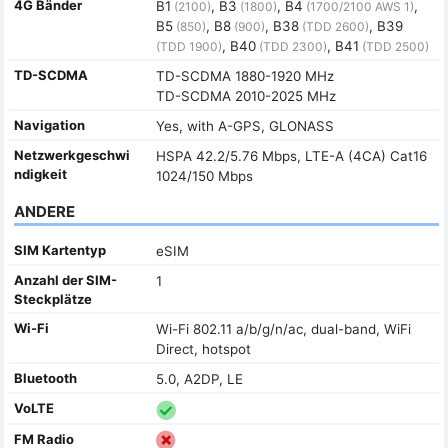
4G Bänder
B1
, B3
, B4
,
(2100)
(1800)
(1700/2100 AWS 1)
B5
, B8
, B38
, B39
(850)
(900)
(TDD 2600)
, B40
, B41
(TDD 1900)
(TDD 2300)
(TDD 2500)
TD-SCDMA
TD-SCDMA 1880-1920 MHz
TD-SCDMA 2010-2025 MHz
Navigation
Yes, with A-GPS, GLONASS
Netzwerkgeschwi
HSPA 42.2/5.76 Mbps, LTE-A (4CA) Cat16
ndigkeit
1024/150 Mbps
ANDERE
SIM Kartentyp
eSIM
Anzahl der SIM-
1
Steckplätze
Wi-Fi
Wi-Fi 802.11 a/b/g/n/ac, dual-band, WiFi
Direct, hotspot
Bluetooth
5.0, A2DP, LE
VoLTE
FM Radio