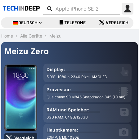
TECH
IN
DEEP
DEUTSCH
TELEFONE
VERGLEICH
Home
Alle Geräte
Meizu
Meizu Zero
Display:
5.99″, 1080 x 2340 Pixel, AMOLED
Prozessor:
Qualcomm SDM845 Snapdragon 845 (10 nm)
RAM und Speicher:
6GB RAM, 64GB/128GB
Hauptkamera:
20MP, f/1.8, 1080p
Vergleich