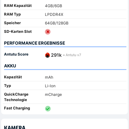
RAM Kapazität
4GB/6GB
RAM Typ
LPDDR4X
Speicher
64GB/128GB
SD-Karten Slot
PERFORMANCE ERGEBNISSE
Antutu Score
291k
•
Antutu v7
AKKU
Kapazität
mAh
Typ
Li-Ion
QuickCharge
mCharge
Technologie
Fast Charging
KAMERA