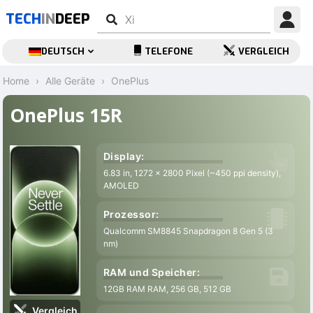
TECH
IN
DEEP
DEUTSCH
TELEFONE
VERGLEICH
Home
Alle Geräte
OnePlus
OnePlus 15R
Display:
6.83 in, 1272 x 2800 Pixel (~450 ppi density),
7
AMOLED
Prozessor:
Qualcomm SM8845 Snapdragon 8 Gen 5 (3
nm)
O
RAM und Speicher:
12GB RAM RAM, 256 GB, 512 GB
3
Vergleich