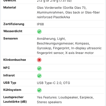
Gewicht
213 g or 219 g (7.51 oz)
Material
Glas Vorderseite (Gorilla Glas 7i),
Aluminumrahmen, Glas back or Glas-fiber
reinforced PlastikArka
Zertifizierung
IP68
Wasserdicht
Sensoren
Annäherung, Light,
Beschleunigungsmesser, Kompass,
Gyroskop, Fingerprint, In-display ultrasonic
fingerprint sensor, X-axis linear motor
Klinkenbuchse
NFC
Infrarot
USB Typ
USB Type-C 2.0, OTG
Kühlsystem
Lautsprecher
Yes Features: Loudspeaker, Earpiece,
Lautstärke (dB)
Stereo speakers