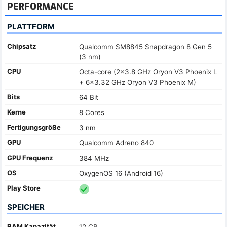
PERFORMANCE
PLATTFORM
Chipsatz
Qualcomm SM8845 Snapdragon 8 Gen 5
(3 nm)
CPU
Octa-core (2x3.8 GHz Oryon V3 Phoenix L
+ 6x3.32 GHz Oryon V3 Phoenix M)
Bits
64 Bit
Kerne
8 Cores
Fertigungsgröße
3 nm
GPU
Qualcomm Adreno 840
GPU Frequenz
384 MHz
OS
OxygenOS 16 (Android 16)
Play Store
SPEICHER
RAM Kapazität
12 GB