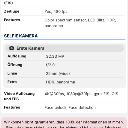
(EIS)
Zeitlupe
Yes, 480 fps
Features
Color spectrum sensor, LED Blitz, HDR,
panorama
SELFIE KAMERA
Erste Kamera
Auflösung
32.33 MP
Öffnung
f/2.0
Linse
25mm (wide)
Extra
HDR, panorama
Video Auflösung
4K@30fps, 1080p@30fps, gyro-EIS, OIS
und FPS
Features
Face unlock, Face detection
Wir können nicht garantieren, dass 100% der Informationen stimmen.
Wenn du etwas siehst, wo du der Meinung bist, dass es falsch sei,