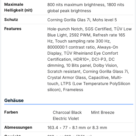
Maximale
800 nits maximum brightness, 1800 nits
Helligkeit (nit)
global peak brightness
Schutz
Corning Gorilla Glas 7i, Mohs level 5
Features
Hole-punch Notch, SGS Certified, TÜV Low
Blue Light, 2592 PWM, Refresh rate 165
Hz, Touch sampling rate 300 Hz,
8000000:1 contrast ratio, Always-On
Display, TÜV Rheinland Eye Comfort
Certification, HDR10+, DCI-P3, DC
dimming, 10 Bits panel, Dolby Vision,
Scratch resistant, Corning Gorilla Glass 7i,
Crystal Armor Glass, Capacitive, Multi-
touch, LTPS (Low Temperature PolySilicon
silicon), Frameless
Gehäuse
Farben
Charcoal Black
Mint Breeze
Electric Violet
Abmessungen
163.4
77
8.1 mm or 8.3 mm
•
•