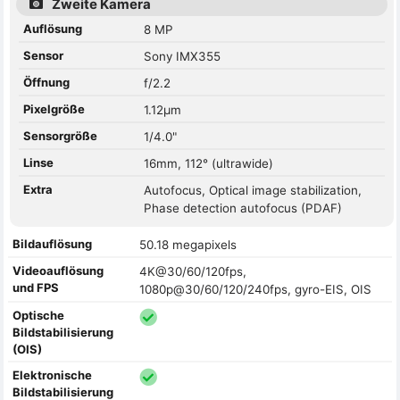
Zweite Kamera
Auflösung
8 MP
Sensor
Sony IMX355
Öffnung
f/2.2
Pixelgröße
1.12µm
Sensorgröße
1/4.0"
Linse
16mm, 112° (ultrawide)
Extra
Autofocus, Optical image stabilization,
Phase detection autofocus (PDAF)
Bildauflösung
50.18 megapixels
Videoauflösung
4K@30/60/120fps,
und FPS
1080p@30/60/120/240fps, gyro-EIS, OIS
Optische
Bildstabilisierung
(OIS)
Elektronische
Bildstabilisierung