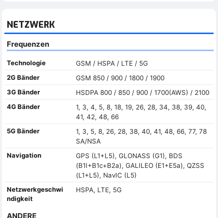
NETZWERK
Frequenzen
Technologie
GSM / HSPA / LTE / 5G
2G Bänder
GSM 850 / 900 / 1800 / 1900
3G Bänder
HSDPA 800 / 850 / 900 / 1700(AWS) / 2100
4G Bänder
1, 3, 4, 5, 8, 18, 19, 26, 28, 34, 38, 39, 40,
41, 42, 48, 66
5G Bänder
1, 3, 5, 8, 26, 28, 38, 40, 41, 48, 66, 77, 78
SA/NSA
Navigation
GPS (L1+L5), GLONASS (G1), BDS
(B1I+B1c+B2a), GALILEO (E1+E5a), QZSS
(L1+L5), NavIC (L5)
Netzwerkgeschwi
HSPA, LTE, 5G
ndigkeit
ANDERE