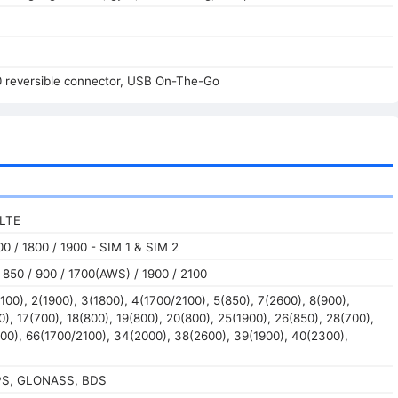
0 reversible connector, USB On-The-Go
 LTE
0 / 1800 / 1900 - SIM 1 & SIM 2
850 / 900 / 1700(AWS) / 1900 / 2100
100), 2(1900), 3(1800), 4(1700/2100), 5(850), 7(2600), 8(900),
0), 17(700), 18(800), 19(800), 20(800), 25(1900), 26(850), 28(700),
00), 66(1700/2100), 34(2000), 38(2600), 39(1900), 40(2300),
GPS, GLONASS, BDS