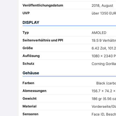
Veröffentlichungsdatum
2018, August
UVP
über 1350 EU
DISPLAY
Typ
AMOLED
Seitenverhältnis und PPI
19.5:9 Verhältn
Größe
6.42 Zoll, 101.
Auflösung
1080 x 2340 P
Schutz
Corning Gorilla
Gehäuse
Farben
Black (carbo
Abmessungen
156.7 x 74.2 x
Gewicht
186 gr (6.56 oz
Material
Vorderseite/Gl
Sensoren
Face ID, Besc