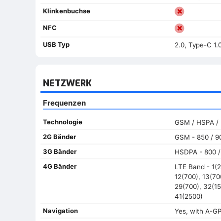
Klinkenbuchse
NFC
USB Typ
2.0, Type-C 1.
NETZWERK
Frequenzen
Technologie
GSM / HSPA /
2G Bänder
GSM - 850 / 90
3G Bänder
HSDPA - 800 / 
4G Bänder
LTE Band - 1(2
12(700), 13(70
29(700), 32(15
41(2500)
Navigation
Yes, with A-