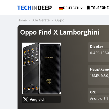
TECH
IN
DEEP
TELEFONE
DEUTSCH
Home
Alle Geräte
Oppo
Oppo Find X Lamborghini
Display:
6.42″, 108
Hauptkame
16MP, f/2.0
OS:
Android 8.1
Vergleich