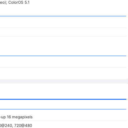
reo); ColorOS 5.1
-up 16 megapixels
80@240, 720@480