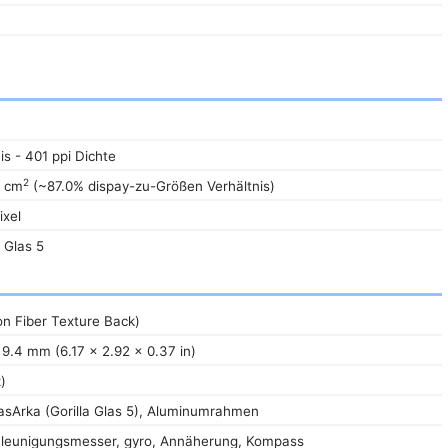
R
is - 401 ppi Dichte
2
2 cm
(~87.0% dispay-zu-Größen Verhältnis)
ixel
 Glas 5
n Fiber Texture Back)
 9.4 mm (6.17 x 2.92 x 0.37 in)
)
asArka (Gorilla Glas 5), Aluminumrahmen
hleunigungsmesser, gyro, Annäherung, Kompass