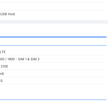
 USB Host
 LTE
00 / 1900 - SIM 1 & SIM 2
 2100
ed)
PS