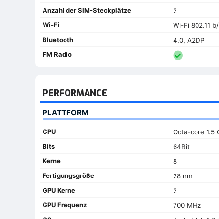
Anzahl der SIM-Steckplätze
2
Wi-Fi
Wi-Fi 802.11 b/
Bluetooth
4.0, A2DP
FM Radio
PERFORMANCE
PLATTFORM
CPU
Octa-core 1.5
Bits
64Bit
Kerne
8
Fertigungsgröße
28 nm
GPU Kerne
2
GPU Frequenz
700 MHz