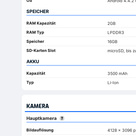
OS
Android 4.4.2 
SPEICHER
RAM Kapazität
2GB
RAM Typ
LPDDR3
Speicher
16GB
SD-Karten Slot
microSD, bis z
AKKU
Kapazität
3500 mAh
Typ
Li-Ion
KAMERA
Hauptkamera
Bildauflösung
4128 x 3096 pi