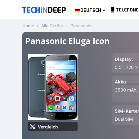
TECH
IN
DEEP
TELEFONE
DEUTSCH
Home
Alle Geräte
Panasonic
Panasonic Eluga Icon
Display:
5.5″, 720 x
Akku:
3500 mAh, L
SIM-Karten
Dual SIM
Vergleich