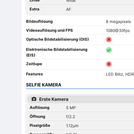
Wide
Extra
AF
Bildauflösung
8 megapixels
Videoauflösung und FPS
1080@30fps
Optische Bildstabilisierung (OIS)
Elektronische Bildstabilisierung
(EIS)
Zeitlupe
Features
LED Blitz, HD
SELFIE KAMERA
Erste Kamera
Auflösung
5 MP
Öffnung
f/2.2
Pixelgröße
1.12µm