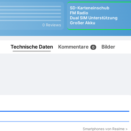
SD-Karteneinschub
FM Radio
Dual SIM Unterstützung
Großer Akku
0 Reviews
Technische Daten
Kommentare
Bilder
0
Smartphones von Realme >