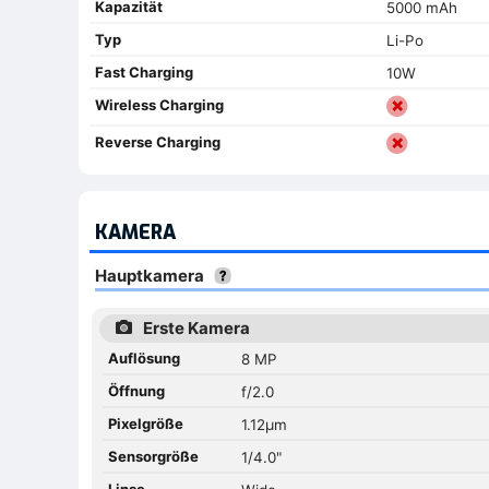
Kapazität
5000 mAh
Typ
Li-Po
Fast Charging
10W
Wireless Charging
Reverse Charging
KAMERA
Hauptkamera
Erste Kamera
Auflösung
8 MP
Öffnung
f/2.0
Pixelgröße
1.12µm
Sensorgröße
1/4.0"
Linse