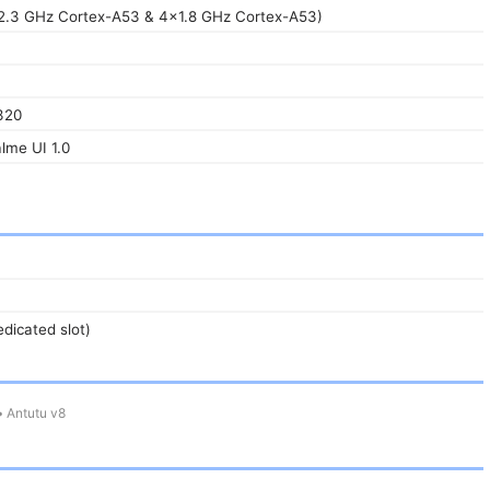
2.3 GHz Cortex-A53 & 4x1.8 GHz Cortex-A53)
320
alme UI 1.0
dicated slot)
•
Antutu v8