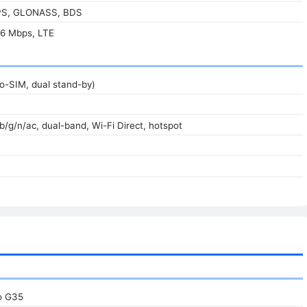
GPS, GLONASS, BDS
6 Mbps, LTE
o-SIM, dual stand-by)
/b/g/n/ac, dual-band, Wi-Fi Direct, hotspot
o G35