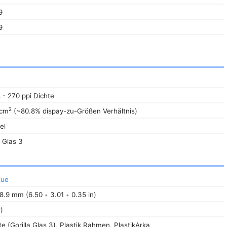
9
9
 - 270 ppi Dichte
2
 cm
(~80.8% dispay-zu-Größen Verhältnis)
el
a Glas 3
lue
8.9 mm (6.50
3.01
0.35 in)
•
•
)
e (Gorilla Glas 3), Plastik Rahmen, PlastikArka