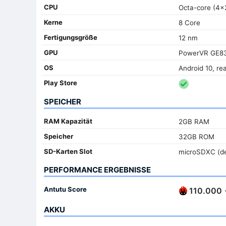
CPU
Octa-core (4x
Kerne
8 Core
Fertigungsgröße
12 nm
GPU
PowerVR GE8
OS
Android 10, re
Play Store
SPEICHER
RAM Kapazität
2GB RAM
Speicher
32GB ROM
SD-Karten Slot
microSDXC (de
PERFORMANCE ERGEBNISSE
Antutu Score
110.000
AKKU