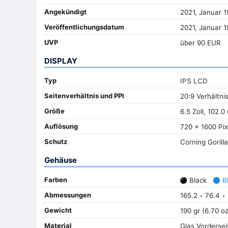
Angekündigt
2021, Januar 1
Veröffentlichungsdatum
2021, Januar 1
UVP
über 90 EUR
DISPLAY
Typ
IPS LCD
Seitenverhältnis und PPI
20:9 Verhältnis
Größe
6.5 Zoll, 102.0
Auflösung
720 x 1600 Pix
Schutz
Corning Gorill
Gehäuse
Farben
Black
B
Abmessungen
165.2
76.4
•
•
Gewicht
190 gr (6.70 oz
Material
Glas Vorderseit