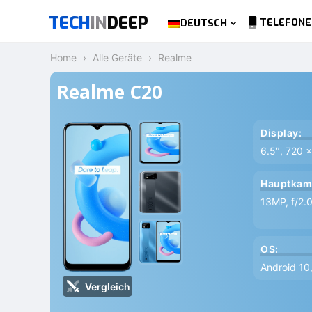
TECH
IN
DEEP
TELEFONE
DEUTSCH
Home
Alle Geräte
Realme
Realme C20
Display:
6.5″, 720 
Hauptkam
13MP, f/2.
OS:
Android 10,
Vergleich