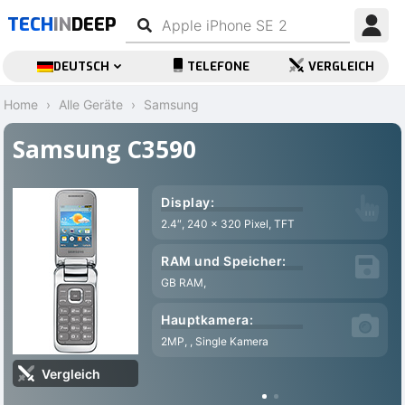
TECH
IN
DEEP
DEUTSCH
TELEFONE
VERGLEICH
Home
Alle Geräte
Samsung
Samsung C3590
Display:
2.4″, 240 x 320 Pixel, TFT
RAM und Speicher:
GB RAM,
Hauptkamera:
2MP, , Single Kamera
Vergleich