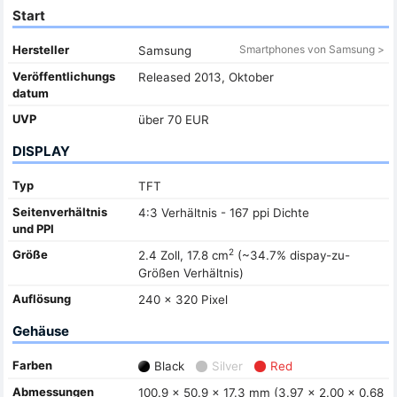
Start
Hersteller
Smartphones von Samsung >
Samsung
Veröffentlichungs
Released 2013, Oktober
datum
UVP
über 70 EUR
DISPLAY
Typ
TFT
Seitenverhältnis
4:3 Verhältnis - 167 ppi Dichte
und PPI
2
Größe
2.4 Zoll, 17.8 cm
(~34.7% dispay-zu-
Größen Verhältnis)
Auflösung
240 x 320 Pixel
Gehäuse
Farben
Black
Silver
Red
Abmessungen
100.9 x 50.9 x 17.3 mm (3.97 x 2.00 x 0.68