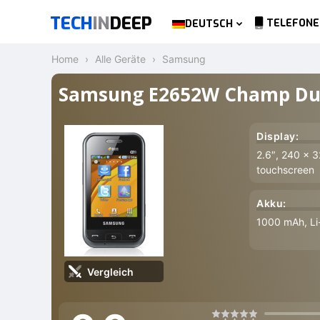
TECH
IN
DEEP
TELEFONE
DEUTSCH
Home
Alle Geräte
Samsung
Samsung E2652W Champ Du
Display:
2.6″, 240 x 3
touchscreen
Akku:
1000 mAh, Li
Vergleich