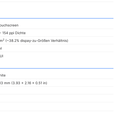
touchscreen
- 154 ppi Dichte
2
cm
(~38.2% dispay-zu-Größen Verhältnis)
l
UI
ite
13 mm (3.93 x 2.16 x 0.51 in)