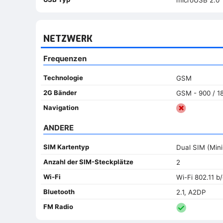
microUSB 2.0
NETZWERK
Frequenzen
Technologie
GSM
2G Bänder
GSM - 900 / 18
Navigation
ANDERE
SIM Kartentyp
Dual SIM (Min
Anzahl der SIM-Steckplätze
2
Wi-Fi
Wi-Fi 802.11 b
Bluetooth
2.1, A2DP
FM Radio