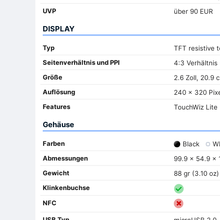
UVP
über 90 EUR
DISPLAY
Typ
TFT resistive 
Seitenverhältnis und PPI
4:3 Verhältnis 
Größe
2.6 Zoll, 20.9 
Auflösung
240 x 320 Pixe
Features
TouchWiz Lite 
Gehäuse
Farben
Black
Wh
Abmessungen
99.9 x 54.9 x 
Gewicht
88 gr (3.10 oz)
Klinkenbuchse
NFC
USB Typ