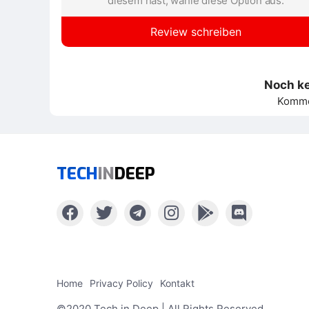
diesem hast, wähle diese Option aus.
Review schreiben
Noch k
Kommen
TECH
IN
DEEP
Home
Privacy Policy
Kontakt
©2020 Tech in Deep | All Rights Reserved.