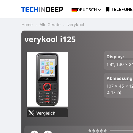
TECH
IN
DEEP
TELEFONE
DEUTSCH
Home
Alle Geräte
verykool
verykool i125
Display:
1.8″, 160 x 2
Abmessung
107 x 45 x 12
0.47 in)
Vergleich