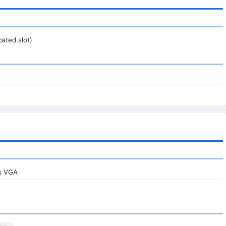
ated slot)
s VGA