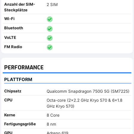
Anzahl der SIM-
2 SIM
Steckplätze
Wi-Fi
Bluetooth
VoLTE
FM Radio
PERFORMANCE
PLATTFORM
Chipsatz
Qualcomm Snapdragon 750G 5G (SM7225)
CPU
Octa-core (2x2.2 GHz Kryo 570 & 6x1.8
GHz Kryo 570)
Kerne
8 Core
Fertigungsgröße
8 nm
GPU
Adreno 619