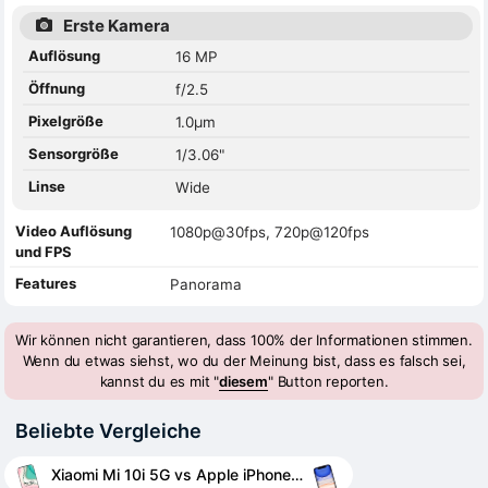
Erste Kamera
Auflösung
16 MP
Öffnung
f/2.5
Pixelgröße
1.0µm
Sensorgröße
1/3.06"
Linse
Wide
Video Auflösung
1080p@30fps, 720p@120fps
und FPS
Features
Panorama
Wir können nicht garantieren, dass 100% der Informationen stimmen.
Wenn du etwas siehst, wo du der Meinung bist, dass es falsch sei,
kannst du es mit "
diesem
" Button reporten.
Beliebte Vergleiche
Xiaomi Mi 10i 5G vs Apple iPhone 11