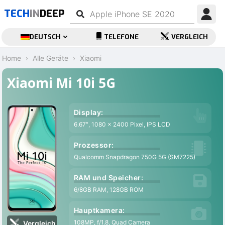
TECH
IN
DEEP
DEUTSCH
TELEFONE
VERGLEICH
Home
Alle Geräte
Xiaomi
Xiaomi Mi 10i 5G
Display:
6.67″, 1080 x 2400 Pixel, IPS LCD
4
Prozessor:
Qualcomm Snapdragon 750G 5G (SM7225)
1
RAM und Speicher:
6/8GB RAM, 128GB ROM
A
Hauptkamera:
108MP, f/1.8, Quad Camera
3
Vergleich