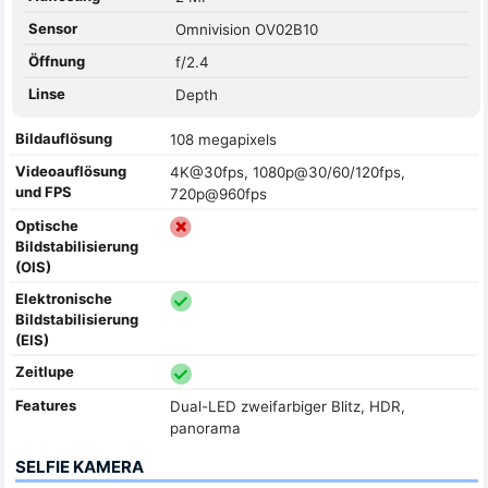
Sensor
Omnivision OV02B10
Öffnung
f/2.4
Linse
Depth
Bildauflösung
108 megapixels
Videoauflösung
4K@30fps, 1080p@30/60/120fps,
und FPS
720p@960fps
Optische
Bildstabilisierung
(OIS)
Elektronische
Bildstabilisierung
(EIS)
Zeitlupe
Features
Dual-LED zweifarbiger Blitz, HDR,
panorama
SELFIE KAMERA