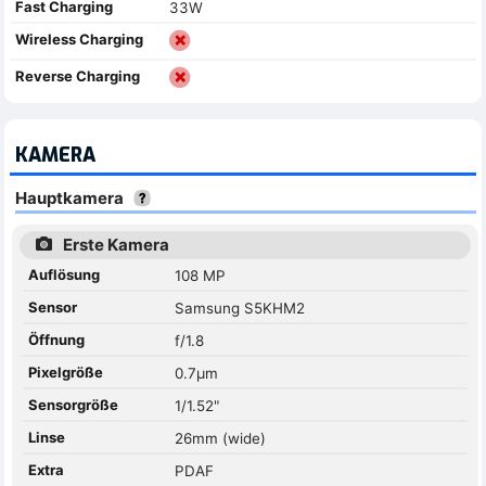
Fast Charging
33W
Wireless Charging
Reverse Charging
KAMERA
Hauptkamera
Erste Kamera
Auflösung
108 MP
Sensor
Samsung S5KHM2
Öffnung
f/1.8
Pixelgröße
0.7µm
Sensorgröße
1/1.52"
Linse
26mm (wide)
Extra
PDAF