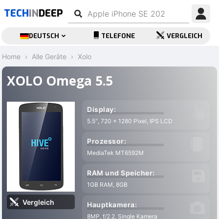
TECH
IN
DEEP
DEUTSCH
TELEFONE
VERGLEICH
Home
Alle Geräte
Xolo
XOLO Omega 5.5
Display:
5.5″, 720 x 1280 Pixel, IPS LCD
Prozessor:
MediaTek MT6592M
RAM und Speicher:
1GB RAM, 8GB
Vergleich
Hauptkamera:
8MP, f/2.2, Single Kamera