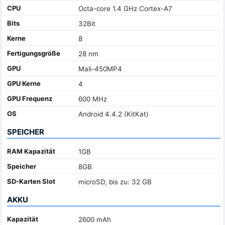
CPU
Octa-core 1.4 GHz Cortex-A7
Bits
32Bit
Kerne
8
Fertigungsgröße
28 nm
GPU
Mali-450MP4
GPU Kerne
4
GPU Frequenz
600 MHz
OS
Android 4.4.2 (KitKat)
SPEICHER
RAM Kapazität
1GB
Speicher
8GB
SD-Karten Slot
microSD, bis zu: 32 GB
AKKU
Kapazität
2600 mAh