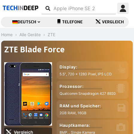
TECH
IN
DEEP
DEUTSCH
TELEFONE
VERGLEICH
Home
Alle Geräte
ZTE
ZTE Blade Force
Display:
5.5″, 720 x 1280 Pixel, IPS LCD
Prozessor:
Qualcomm Snapdragon 427 8920
RAM und Speicher:
2GB RAM, 16GB
Hauptkamera:
Vergleich
8MP, , Single Kamera