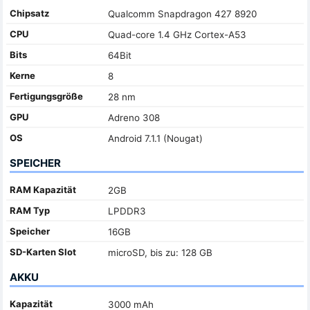
Chipsatz
Qualcomm Snapdragon 427 8920
CPU
Quad-core 1.4 GHz Cortex-A53
Bits
64Bit
Kerne
8
Fertigungsgröße
28 nm
GPU
Adreno 308
OS
Android 7.1.1 (Nougat)
SPEICHER
RAM Kapazität
2GB
RAM Typ
LPDDR3
Speicher
16GB
SD-Karten Slot
microSD, bis zu: 128 GB
AKKU
Kapazität
3000 mAh