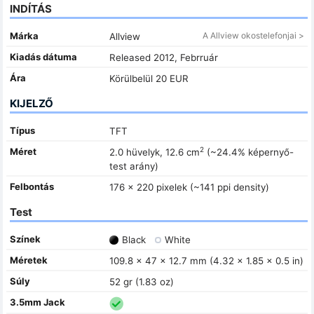
INDÍTÁS
Márka
A Allview okostelefonjai >
Allview
Kiadás dátuma
Released 2012, Febrruár
Ára
Körülbelül 20 EUR
KIJELZŐ
Típus
TFT
2
Méret
2.0 hüvelyk, 12.6 cm
(~24.4% képernyő-
test arány)
Felbontás
176 x 220 pixelek (~141 ppi density)
Test
Színek
Black
White
Méretek
109.8 x 47 x 12.7 mm (4.32 x 1.85 x 0.5 in)
Súly
52 gr (1.83 oz)
3.5mm Jack