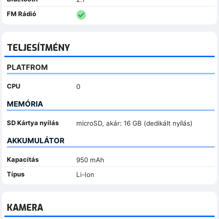
FM Rádió
TELJESÍTMÉNY
PLATFROM
CPU
0
MEMÓRIA
SD Kártya nyílás
microSD, akár: 16 GB (dedikált nyílás)
AKKUMULÁTOR
Kapacítás
950 mAh
Típus
Li-Ion
KAMERA