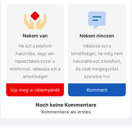
Nekem van
Nekem nincsen
Ha ezt a telefont
Válassza ezt a
használja, vagy van
lehetőséget, ha még nem
tapasztalata ezzel a
használta ezt a telefont,
telefonnal, válassza ezt a
és csak megjegyzést
lehetőséget
szeretne írni
Írja meg a vélemyénét
Komment
Noch keine Kommentare
Kommentiere als erstes