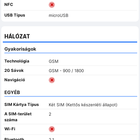
NFC
USB Típus
microUSB
HÁLÓZAT
Gyakoriságok
Technológia
GSM
2G Sávok
GSM - 900 / 1800
Navigáció
EGYÉB
SIM Kártya Típus
Két SIM (Kettős készenléti állapot)
A SIM-terület
2
száma
Wi-Fi
Bluetooth
2.1