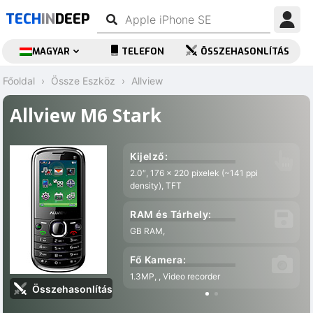
TECH
IN
DEEP
MAGYAR
TELEFON
ÖSSZEHASONLÍTÁS
Főoldal
Össze Eszköz
Allview
Allview M6 Stark
Kijelző:
2.0″, 176 x 220 pixelek (~141 ppi
density), TFT
RAM és Tárhely:
GB RAM,
Fő Kamera:
1.3MP, , Video recorder
Összehasonlítás