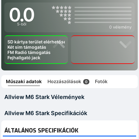
0.0
5-ből
0 vélemény
SD kártya terület elérhetőség
Két sim támogatás
FM Radió támogatás
Fejhallgató jack
Műszaki adatok
Hozzászólások
Fotók
0
Allview M6 Stark Vélemények
Allview M6 Stark Specifikációk
ÁLTALÁNOS SPECIFIKÁCIÓK