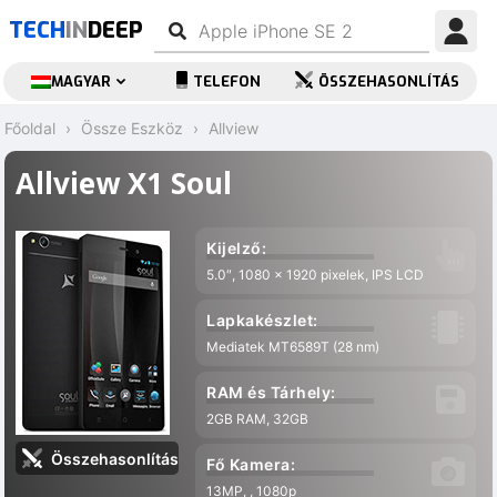
TECH
IN
DEEP
MAGYAR
TELEFON
ÖSSZEHASONLÍTÁS
Főoldal
Össze Eszköz
Allview
Allview X1 Soul
Kijelző:
5.0″, 1080 x 1920 pixelek, IPS LCD
Lapkakészlet:
Mediatek MT6589T (28 nm)
RAM és Tárhely:
2GB RAM, 32GB
Összehasonlítás
Fő Kamera:
13MP, , 1080p