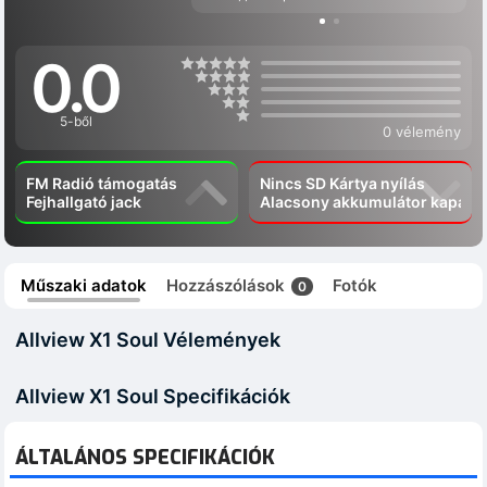
0.0
5-ből
0 vélemény
FM Radió támogatás
Nincs SD Kártya nyílás
Fejhallgató jack
Alacsony akkumulátor kapacít
Műszaki adatok
Hozzászólások
Fotók
0
Allview X1 Soul Vélemények
Allview X1 Soul Specifikációk
ÁLTALÁNOS SPECIFIKÁCIÓK