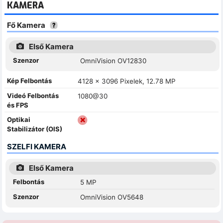
KAMERA
Fő Kamera
Első Kamera
Szenzor
OmniVision OV12830
Kép Felbontás
4128 x 3096 Pixelek, 12.78 MP
Videó Felbontás
1080@30
és FPS
Optikai
Stabilizátor (OIS)
SZELFI KAMERA
Első Kamera
Felbontás
5 MP
Szenzor
OmniVision OV5648