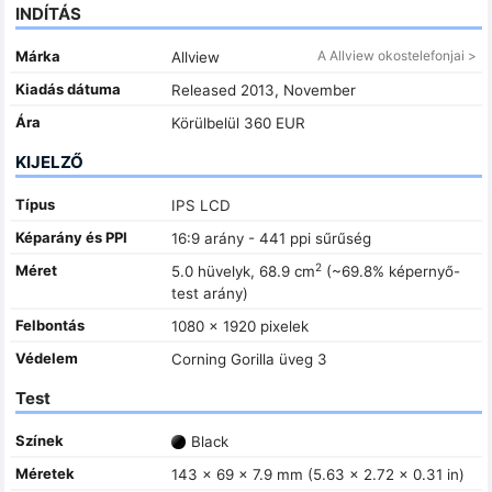
INDÍTÁS
Márka
A Allview okostelefonjai >
Allview
Kiadás dátuma
Released 2013, November
Ára
Körülbelül 360 EUR
KIJELZŐ
Típus
IPS LCD
Képarány és PPI
16:9 arány - 441 ppi sűrűség
2
Méret
5.0 hüvelyk, 68.9 cm
(~69.8% képernyő-
test arány)
Felbontás
1080 x 1920 pixelek
Védelem
Corning Gorilla üveg 3
Test
Színek
Black
Méretek
143 x 69 x 7.9 mm (5.63 x 2.72 x 0.31 in)