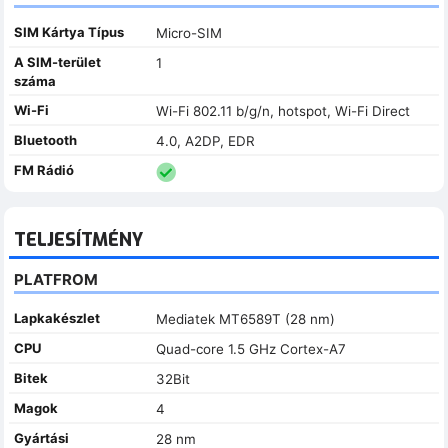
SIM Kártya Típus
Micro-SIM
A SIM-terület
1
száma
Wi-Fi
Wi-Fi 802.11 b/g/n, hotspot, Wi-Fi Direct
Bluetooth
4.0, A2DP, EDR
FM Rádió
TELJESÍTMÉNY
PLATFROM
Lapkakészlet
Mediatek MT6589T (28 nm)
CPU
Quad-core 1.5 GHz Cortex-A7
Bitek
32Bit
Magok
4
Gyártási
28 nm