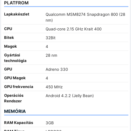
PLATFROM
Lapkakészlet
Qualcomm MSM8274 Snapdragon 800 (28
nm)
CPU
Quad-core 2.15 GHz Krait 400
Bitek
32Bit
Magok
4
Gyártási
28 nm
technológia
GPU
Adreno 330
GPU Magok
4
GPU frekvencia
450 MHz
Operációs
Android 4.2.2 (Jelly Bean)
Rendszer
MEMÓRIA
RAM Kapacítás
3GB