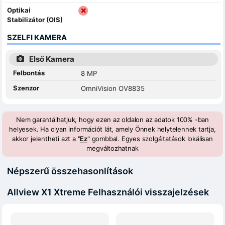
Optikai
Stabilizátor (OIS)
SZELFI KAMERA
Első Kamera
Felbontás
8 MP
Szenzor
OmniVision OV8835
Nem garantálhatjuk, hogy ezen az oldalon az adatok 100% -ban
helyesek. Ha olyan információt lát, amely Önnek helytelennek tartja,
akkor jelentheti azt a "
Ez
" gombbal. Egyes szolgáltatások lokálisan
megváltozhatnak
Népszerű összehasonlítások
Allview X1 Xtreme Felhasználói visszajelzések