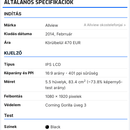
ÁLTALÁNOS SPECIFIKÁCIÓK
INDÍTÁS
Márka
A Allview okostelefonjai >
Allview
Kiadás dátuma
2014, Febrruár
Ára
Körülbelül 470 EUR
KIJELZŐ
Típus
IPS LCD
Képarány és PPI
16:9 arány - 401 ppi sűrűség
2
Méret
5.5 hüvelyk, 83.4 cm
(~73.8% képernyő-
test arány)
Felbontás
1080 x 1920 pixelek
Védelem
Corning Gorilla üveg 3
Test
Színek
Black