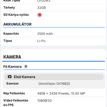
RAM Típus
LPDDR3
Tárhely
32GB
SD Kártya nyílás
AKKUMULÁTOR
Kapacítás
2500 mAh
Típus
Li-Po
KAMERA
Fő Kamera
Első Kamera
Szenzor
OmniVision OV16825
Kép Felbontás
4608 x 3456 Pixelek, 15.93 MP
Videó Felbontás
1080@30
és FPS