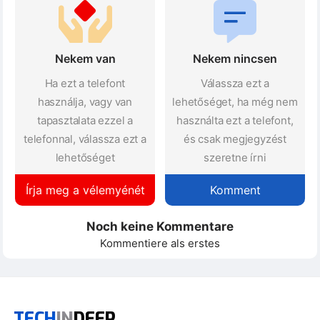
Nekem van
Nekem nincsen
Ha ezt a telefont
Válassza ezt a
használja, vagy van
lehetőséget, ha még nem
tapasztalata ezzel a
használta ezt a telefont,
telefonnal, válassza ezt a
és csak megjegyzést
lehetőséget
szeretne írni
Írja meg a vélemyénét
Komment
Noch keine Kommentare
Kommentiere als erstes
TECH
IN
DEEP