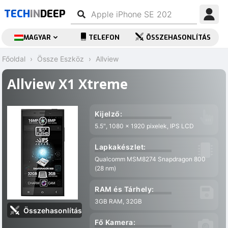
TECH
IN
DEEP
MAGYAR
TELEFON
ÖSSZEHASONLÍTÁS
Főoldal
Össze Eszköz
Allview
Allview X1 Xtreme
Kijelző:
5.5″, 1080 x 1920 pixelek, IPS LCD
Lapkakészlet:
Qualcomm MSM8274 Snapdragon 800
(28 nm)
RAM és Tárhely:
3GB RAM, 32GB
Összehasonlítás
Fő Kamera: