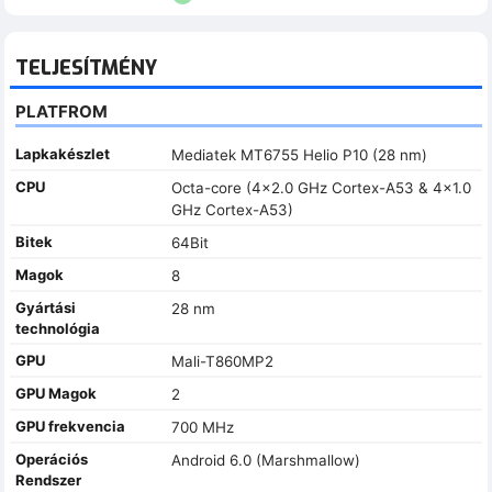
TELJESÍTMÉNY
PLATFROM
Lapkakészlet
Mediatek MT6755 Helio P10 (28 nm)
CPU
Octa-core (4x2.0 GHz Cortex-A53 & 4x1.0
GHz Cortex-A53)
Bitek
64Bit
Magok
8
Gyártási
28 nm
technológia
GPU
Mali-T860MP2
GPU Magok
2
GPU frekvencia
700 MHz
Operációs
Android 6.0 (Marshmallow)
Rendszer