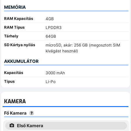
MEMÓRIA
RAM Kapacítás
4GB
RAM Típus
LPDDR3
Tárhely
64GB
SD Kártya nyílás
microSD, akár: 256 GB (megosztott SIM
kivágást használ)
AKKUMULÁTOR
Kapacítás
3000 mAh
Típus
Li-Po
KAMERA
Fő Kamera
Első Kamera