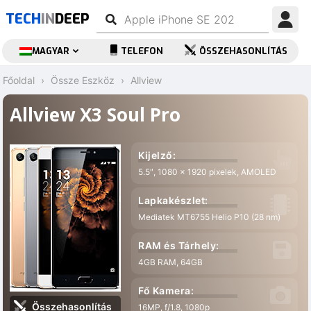
TECH
IN
DEEP
MAGYAR
TELEFON
ÖSSZEHASONLÍTÁS
Főoldal
Össze Eszköz
Allview
Allview X3 Soul Pro
Kijelző:
5.5″, 1080 x 1920 pixelek, AMOLED
Lapkakészlet:
Mediatek MT6755 Helio P10 (28 nm)
RAM és Tárhely:
4GB RAM, 64GB
Fő Kamera:
Összehasonlítás
16MP, f/1.8, 1080p