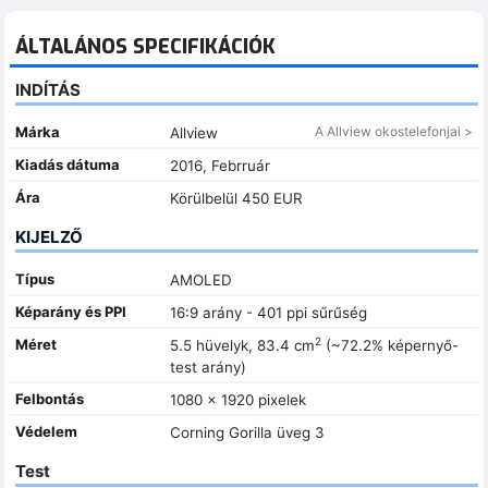
ÁLTALÁNOS SPECIFIKÁCIÓK
INDÍTÁS
Márka
A Allview okostelefonjai >
Allview
Kiadás dátuma
2016, Febrruár
Ára
Körülbelül 450 EUR
KIJELZŐ
Típus
AMOLED
Képarány és PPI
16:9 arány - 401 ppi sűrűség
2
Méret
5.5 hüvelyk, 83.4 cm
(~72.2% képernyő-
test arány)
Felbontás
1080 x 1920 pixelek
Védelem
Corning Gorilla üveg 3
Test