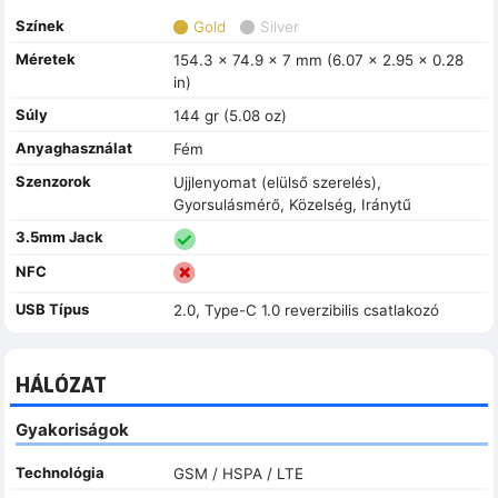
Színek
Gold
Silver
Méretek
154.3 x 74.9 x 7 mm (6.07 x 2.95 x 0.28
in)
Súly
144 gr (5.08 oz)
Anyaghasználat
Fém
Szenzorok
Ujjlenyomat (elülső szerelés),
Gyorsulásmérő, Közelség, Iránytű
3.5mm Jack
NFC
USB Típus
2.0, Type-C 1.0 reverzibilis csatlakozó
HÁLÓZAT
Gyakoriságok
Technológia
GSM / HSPA / LTE