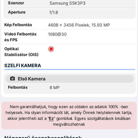
Szenzor
Samsung S5K3P3
Aperture
f/1.8
Kép Felbontás
4608 x 3456 Pixelek, 15.93 MP
Videó Felbontás
1080@30
és FPS
Optikai
Stabilizátor (OIS)
SZELFI KAMERA
Első Kamera
Felbontás
8 MP
Nem garantálhatjuk, hogy ezen az oldalon az adatok 100% -ban
helyesek. Ha olyan információt lát, amely Önnek helytelennek tartja,
akkor jelentheti azt a "
Ez
" gombbal. Egyes szolgáltatások lokálisan
megváltozhatnak