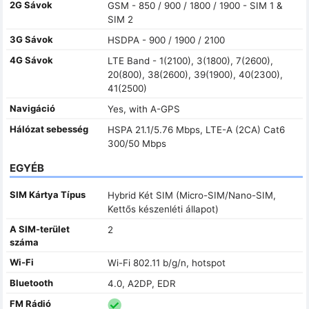
2G Sávok
GSM - 850 / 900 / 1800 / 1900 - SIM 1 &
SIM 2
3G Sávok
HSDPA - 900 / 1900 / 2100
4G Sávok
LTE Band - 1(2100), 3(1800), 7(2600),
20(800), 38(2600), 39(1900), 40(2300),
41(2500)
Navigáció
Yes, with A-GPS
Hálózat sebesség
HSPA 21.1/5.76 Mbps, LTE-A (2CA) Cat6
300/50 Mbps
EGYÉB
SIM Kártya Típus
Hybrid Két SIM (Micro-SIM/Nano-SIM,
Kettős készenléti állapot)
A SIM-terület
2
száma
Wi-Fi
Wi-Fi 802.11 b/g/n, hotspot
Bluetooth
4.0, A2DP, EDR
FM Rádió