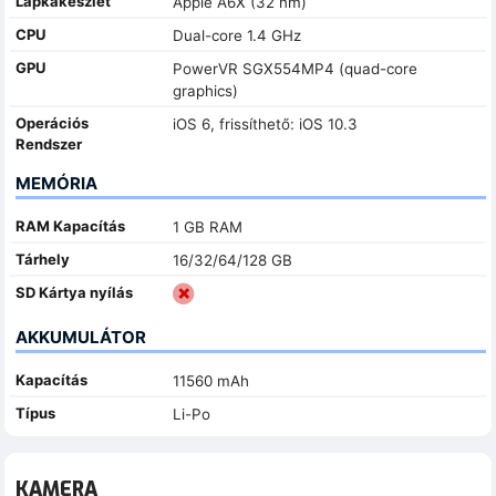
Lapkakészlet
Apple A6X (32 nm)
CPU
Dual-core 1.4 GHz
GPU
PowerVR SGX554MP4 (quad-core
graphics)
Operációs
iOS 6, frissíthető: iOS 10.3
Rendszer
MEMÓRIA
RAM Kapacítás
1 GB RAM
Tárhely
16/32/64/128 GB
SD Kártya nyílás
AKKUMULÁTOR
Kapacítás
11560 mAh
Típus
Li-Po
KAMERA