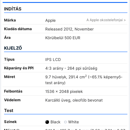
INDÍTÁS
Márka
A Apple okostelefonjai >
Apple
Kiadás dátuma
Released 2012, November
Ára
Körülbelül 500 EUR
KIJELZŐ
Típus
IPS LCD
Képarány és PPI
4:3 arány - 264 ppi sűrűség
2
Méret
9.7 hüvelyk, 291.4 cm
(~65.1% képernyő-
test arány)
Felbontás
1536 x 2048 pixelek
Védelem
Karcálló üveg, oleofób bevonat
Test
Színek
Black
White