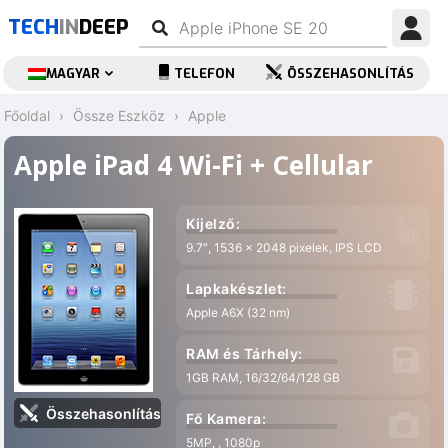
TECH
IN
DEEP
MAGYAR
TELEFON
ÖSSZEHASONLÍTÁS
Főoldal
Össze Eszköz
Apple
Apple iPad 4 Wi-Fi + Cellular
Kijelző:
9.7″, 1536 x 2048 pixelek, IPS LCD
Lapkakészlet:
Apple A6X (32 nm)
RAM és Tárhely:
1GB RAM, 16/32/64/128 GB
Összehasonlítás
Fő Kamera:
5MP, , 1080p