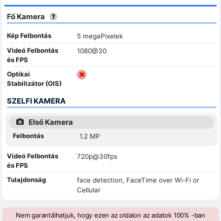
Fő Kamera
Kép Felbontás
5 megaPixelek
Videó Felbontás
1080@30
és FPS
Optikai
Stabilizátor (OIS)
SZELFI KAMERA
Első Kamera
Felbontás
1.2 MP
Videó Felbontás
720p@30fps
és FPS
Tulajdonság
face detection, FaceTime over Wi-Fi or
Cellular
Nem garantálhatjuk, hogy ezen az oldalon az adatok 100% -ban