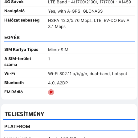
4G Sávok
LTE Band - 4(1700/2100), 17(700) - A1459
Navigáció
Yes, with A-GPS, GLONASS
Hálózat sebesség
HSPA 42.2/5.76 Mbps, LTE, EV-DO Rev.A
3.1 Mbps
EGYÉB
SIM Kártya Típus
Micro-SIM
A SIM-terület
1
száma
Wi-Fi
Wi-Fi 802.11 a/b/g/n, dual-band, hotspot
Bluetooth
4.0, A2DP
FM Rádió
TELJESÍTMÉNY
PLATFROM