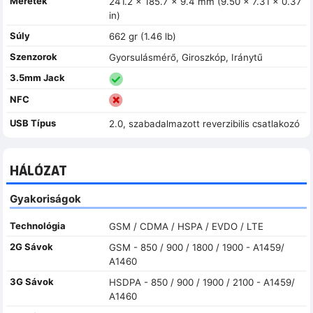
Méretek
241.2 x 185.7 x 9.4 mm (9.50 x 7.31 x 0.37
in)
Súly
662 gr (1.46 lb)
Szenzorok
Gyorsulásmérő, Giroszkóp, Iránytű
3.5mm Jack
NFC
USB Típus
2.0, szabadalmazott reverzibilis csatlakozó
HÁLÓZAT
Gyakoriságok
Technológia
GSM / CDMA / HSPA / EVDO / LTE
2G Sávok
GSM - 850 / 900 / 1800 / 1900 - A1459/
A1460
3G Sávok
HSDPA - 850 / 900 / 1900 / 2100 - A1459/
A1460