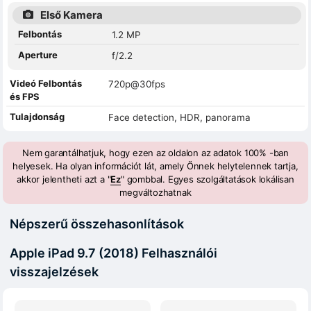
Első Kamera
Felbontás
1.2 MP
Aperture
f/2.2
Videó Felbontás
720p@30fps
és FPS
Tulajdonság
Face detection, HDR, panorama
Nem garantálhatjuk, hogy ezen az oldalon az adatok 100% -ban
helyesek. Ha olyan információt lát, amely Önnek helytelennek tartja,
akkor jelentheti azt a "
Ez
" gombbal. Egyes szolgáltatások lokálisan
megváltozhatnak
Népszerű összehasonlítások
Apple iPad 9.7 (2018) Felhasználói
visszajelzések