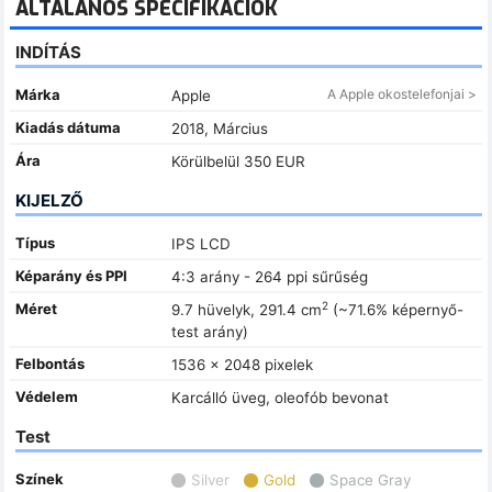
ÁLTALÁNOS SPECIFIKÁCIÓK
INDÍTÁS
Márka
A Apple okostelefonjai >
Apple
Kiadás dátuma
2018, Március
Ára
Körülbelül 350 EUR
KIJELZŐ
Típus
IPS LCD
Képarány és PPI
4:3 arány - 264 ppi sűrűség
2
Méret
9.7 hüvelyk, 291.4 cm
(~71.6% képernyő-
test arány)
Felbontás
1536 x 2048 pixelek
Védelem
Karcálló üveg, oleofób bevonat
Test
Színek
Silver
Gold
Space Gray