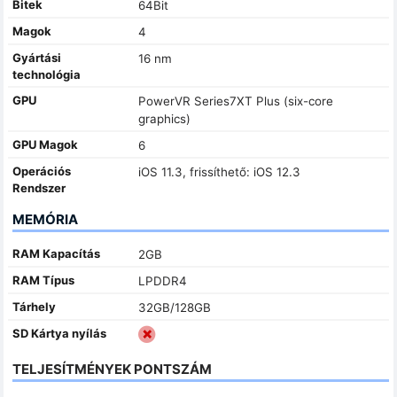
Bitek
64Bit
Magok
4
Gyártási
16 nm
technológia
GPU
PowerVR Series7XT Plus (six-core
graphics)
GPU Magok
6
Operációs
iOS 11.3, frissíthető: iOS 12.3
Rendszer
MEMÓRIA
RAM Kapacítás
2GB
RAM Típus
LPDDR4
Tárhely
32GB/128GB
SD Kártya nyílás
TELJESÍTMÉNYEK PONTSZÁM