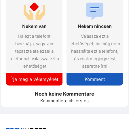
Nekem van
Nekem nincsen
Ha ezt a telefont
Válassza ezt a
használja, vagy van
lehetőséget, ha még nem
tapasztalata ezzel a
használta ezt a telefont,
telefonnal, válassza ezt a
és csak megjegyzést
lehetőséget
szeretne írni
Írja meg a vélemyénét
Komment
Noch keine Kommentare
Kommentiere als erstes