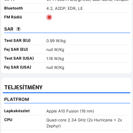
Bluetooth
4.2, A2DP, EDR, LE
FM Rádió
SAR
Test SAR (EU)
0.99 W/kg
Fej SAR (EU)
null W/Kg
Test SAR (USA)
1.18 W/kg
Fej SAR (USA)
null W/Kg
TELJESÍTMÉNY
PLATFROM
Lapkakészlet
Apple A10 Fusion (16 nm)
CPU
Quad-core 2.34 GHz (2x Hurricane + 2x
Zephyr)