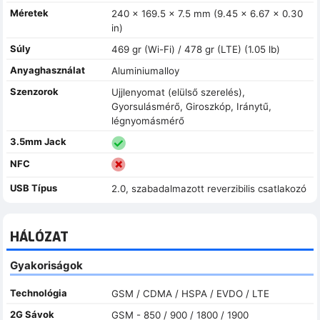
Méretek
240 x 169.5 x 7.5 mm (9.45 x 6.67 x 0.30
in)
Súly
469 gr (Wi-Fi) / 478 gr (LTE) (1.05 lb)
Anyaghasználat
Aluminiumalloy
Szenzorok
Ujjlenyomat (elülső szerelés),
Gyorsulásmérő, Giroszkóp, Iránytű,
légnyomásmérő
3.5mm Jack
NFC
USB Típus
2.0, szabadalmazott reverzibilis csatlakozó
HÁLÓZAT
Gyakoriságok
Technológia
GSM / CDMA / HSPA / EVDO / LTE
2G Sávok
GSM - 850 / 900 / 1800 / 1900