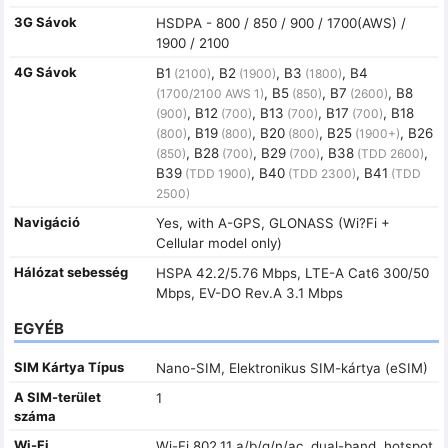
3G Sávok
HSDPA - 800 / 850 / 900 / 1700(AWS) /
1900 / 2100
4G Sávok
B1
, B2
, B3
, B4
(2100)
(1900)
(1800)
, B5
, B7
, B8
(1700/2100 AWS 1)
(850)
(2600)
, B12
, B13
, B17
, B18
(900)
(700)
(700)
(700)
, B19
, B20
, B25
, B26
(800)
(800)
(800)
(1900+)
, B28
, B29
, B38
,
(850)
(700)
(700)
(TDD 2600)
B39
, B40
, B41
(TDD 1900)
(TDD 2300)
(TDD
2500)
Navigáció
Yes, with A-GPS, GLONASS (Wi?Fi +
Cellular model only)
Hálózat sebesség
HSPA 42.2/5.76 Mbps, LTE-A Cat6 300/50
Mbps, EV-DO Rev.A 3.1 Mbps
EGYÉB
SIM Kártya Típus
Nano-SIM, Elektronikus SIM-kártya (eSIM)
A SIM-terület
1
száma
Wi-Fi
Wi-Fi 802.11 a/b/g/n/ac, dual-band, hotspot