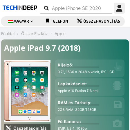
TECH
IN
DEEP
MAGYAR
TELEFON
ÖSSZEHASONLÍTÁS
Főoldal
Össze Eszköz
Apple
Apple iPad 9.7 (2018)
Kijelző:
9.7″, 1536 x 2048 pixelek, IPS LCD
Lapkakészlet:
Apple A10 Fusion (16 nm)
RAM és Tárhely:
2GB RAM, 32GB/128GB
Fő Kamera:
Összehasonlítás
8MP, f/2.4, 1080p