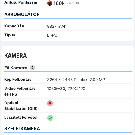
Antutu Pontszám
180k
•
Antutu
AKKUMULÁTOR
Kapacítás
8827 mAh
Típus
Li-Po
KAMERA
Fő Kamera
Kép Felbontás
3264 x 2448 Pixelek, 7.99 MP
Videó Felbontás
1080@30, 720@120
és FPS
Optikai
Stabilizátor (OIS)
Lassított Felvétel
SZELFI KAMERA