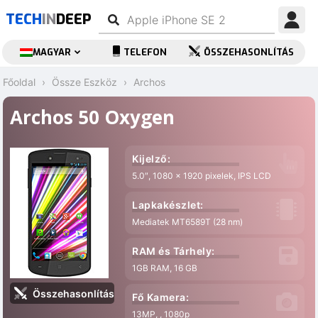
TECH
IN
DEEP
MAGYAR
TELEFON
ÖSSZEHASONLÍTÁS
Főoldal
Össze Eszköz
Archos
Archos 50 Oxygen
Kijelző:
5.0″, 1080 x 1920 pixelek, IPS LCD
Lapkakészlet:
Mediatek MT6589T (28 nm)
RAM és Tárhely:
1GB RAM, 16 GB
Összehasonlítás
Fő Kamera:
13MP, , 1080p