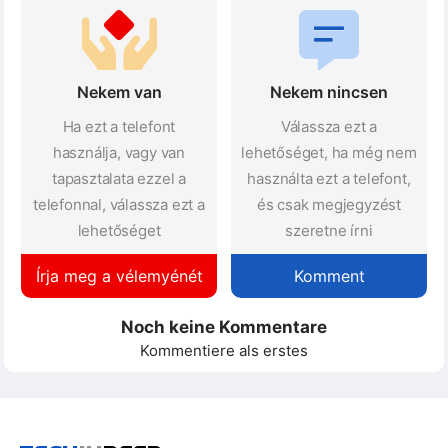
Nekem van
Nekem nincsen
Ha ezt a telefont
Válassza ezt a
használja, vagy van
lehetőséget, ha még nem
tapasztalata ezzel a
használta ezt a telefont,
telefonnal, válassza ezt a
és csak megjegyzést
lehetőséget
szeretne írni
Írja meg a vélemyénét
Komment
Noch keine Kommentare
Kommentiere als erstes