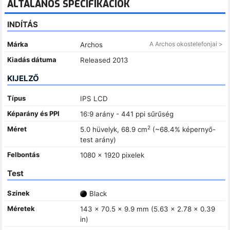
ÁLTALÁNOS SPECIFIKÁCIÓK
INDÍTÁS
Márka
A Archos okostelefonjai >
Archos
Kiadás dátuma
Released 2013
KIJELZŐ
Típus
IPS LCD
Képarány és PPI
16:9 arány - 441 ppi sűrűség
2
Méret
5.0 hüvelyk, 68.9 cm
(~68.4% képernyő-
test arány)
Felbontás
1080 x 1920 pixelek
Test
Színek
Black
Méretek
143 x 70.5 x 9.9 mm (5.63 x 2.78 x 0.39
in)