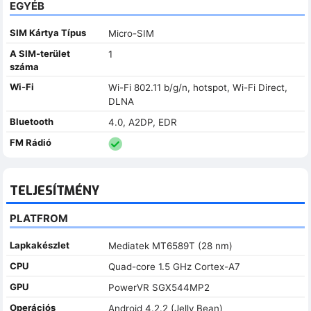
EGYÉB
SIM Kártya Típus
Micro-SIM
A SIM-terület
1
száma
Wi-Fi
Wi-Fi 802.11 b/g/n, hotspot, Wi-Fi Direct,
DLNA
Bluetooth
4.0, A2DP, EDR
FM Rádió
TELJESÍTMÉNY
PLATFROM
Lapkakészlet
Mediatek MT6589T (28 nm)
CPU
Quad-core 1.5 GHz Cortex-A7
GPU
PowerVR SGX544MP2
Operációs
Android 4.2.2 (Jelly Bean)