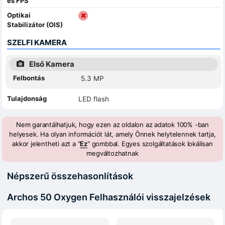
és FPS
Optikai
Stabilizátor (OIS)
SZELFI KAMERA
Első Kamera
Felbontás
5.3 MP
Tulajdonság
LED flash
Nem garantálhatjuk, hogy ezen az oldalon az adatok 100% -ban
helyesek. Ha olyan információt lát, amely Önnek helytelennek tartja,
akkor jelentheti azt a "
Ez
" gombbal. Egyes szolgáltatások lokálisan
megváltozhatnak
Népszerű összehasonlítások
Archos 50 Oxygen Felhasználói visszajelzések