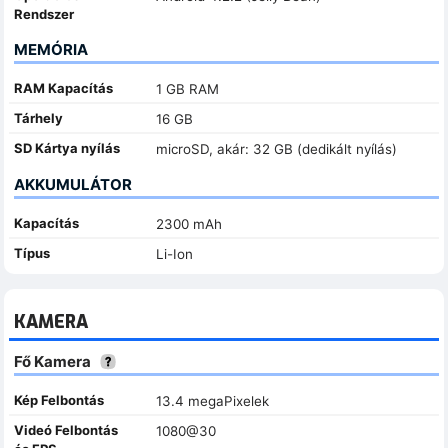
Rendszer
MEMÓRIA
RAM Kapacítás
1 GB RAM
Tárhely
16 GB
SD Kártya nyílás
microSD, akár: 32 GB (dedikált nyílás)
AKKUMULÁTOR
Kapacítás
2300 mAh
Típus
Li-Ion
KAMERA
Fő Kamera
Kép Felbontás
13.4 megaPixelek
Videó Felbontás
1080@30