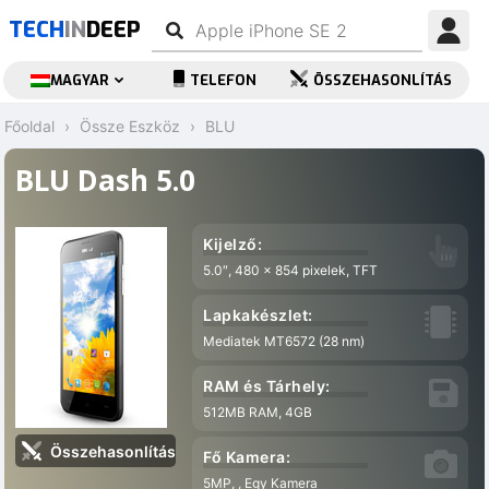
TECH
IN
DEEP
MAGYAR
TELEFON
ÖSSZEHASONLÍTÁS
Főoldal
Össze Eszköz
BLU
BLU Dash 5.0
Kijelző:
5.0″, 480 x 854 pixelek, TFT
Lapkakészlet:
Mediatek MT6572 (28 nm)
RAM és Tárhely:
512MB RAM, 4GB
Összehasonlítás
Fő Kamera:
5MP, , Egy Kamera