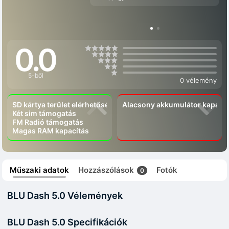
0.0
5-ből
0 vélemény
SD kártya terület elérhetőség
Alacsony akkumulátor kapacít
Két sim támogatás
FM Radió támogatás
Magas RAM kapacítás
Műszaki adatok
Hozzászólások
Fotók
0
BLU Dash 5.0 Vélemények
BLU Dash 5.0 Specifikációk