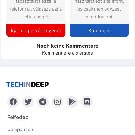
tapasztalata ezzel a
használta ezt a telefont,
telefonnal, válassza ezt a
és csak megjegyzést
lehetőséget
szeretne írni
Írja meg a vélemyénét
Komment
Noch keine Kommentare
Kommentiere als erstes
TECH
IN
DEEP
Felfedez
Comparison