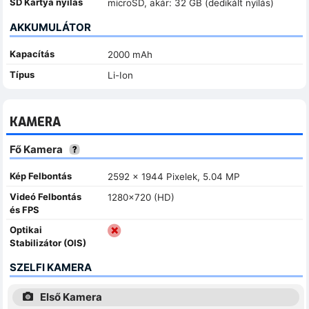
SD Kártya nyílás
microSD, akár: 32 GB (dedikált nyílás)
AKKUMULÁTOR
Kapacítás
2000 mAh
Típus
Li-Ion
KAMERA
Fő Kamera
Kép Felbontás
2592 x 1944 Pixelek, 5.04 MP
Videó Felbontás
1280x720 (HD)
és FPS
Optikai
Stabilizátor (OIS)
SZELFI KAMERA
Első Kamera