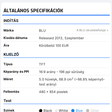
ÁLTALÁNOS SPECIFIKÁCIÓK
INDÍTÁS
Márka
A BLU okostelefonjai >
BLU
Kiadás dátuma
Released 2013, Szeptember
Ára
Körülbelül 100 EUR
KIJELZŐ
Típus
TFT
Képarány és PPI
16:9 arány - 196 ppi sűrűség
2
Méret
5.0 hüvelyk, 68.9 cm
(~66.8% képernyő-
test arány)
Felbontás
480 x 854 pixelek
Test
Színek
Black
White
Blue
Silver