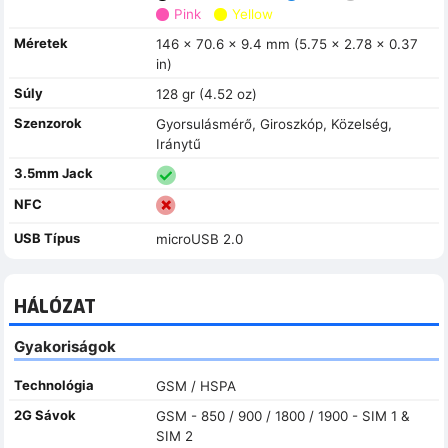
Pink
Yellow
Méretek
146 x 70.6 x 9.4 mm (5.75 x 2.78 x 0.37
in)
Súly
128 gr (4.52 oz)
Szenzorok
Gyorsulásmérő, Giroszkóp, Közelség,
Iránytű
3.5mm Jack
NFC
USB Típus
microUSB 2.0
HÁLÓZAT
Gyakoriságok
Technológia
GSM / HSPA
2G Sávok
GSM - 850 / 900 / 1800 / 1900 - SIM 1 &
SIM 2