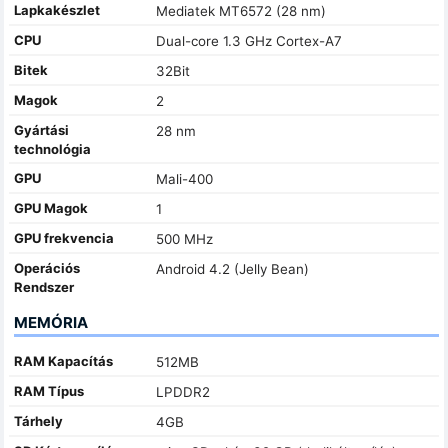
Lapkakészlet
Mediatek MT6572 (28 nm)
CPU
Dual-core 1.3 GHz Cortex-A7
Bitek
32Bit
Magok
2
Gyártási
28 nm
technológia
GPU
Mali-400
GPU Magok
1
GPU frekvencia
500 MHz
Operációs
Android 4.2 (Jelly Bean)
Rendszer
MEMÓRIA
RAM Kapacítás
512MB
RAM Típus
LPDDR2
Tárhely
4GB