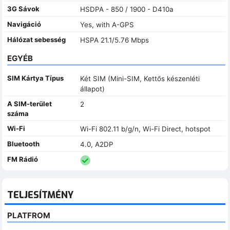
3G Sávok
HSDPA - 850 / 1900 - D410a
Navigáció
Yes, with A-GPS
Hálózat sebesség
HSPA 21.1/5.76 Mbps
EGYÉB
SIM Kártya Típus
Két SIM (Mini-SIM, Kettős készenléti
állapot)
A SIM-terület
2
száma
Wi-Fi
Wi-Fi 802.11 b/g/n, Wi-Fi Direct, hotspot
Bluetooth
4.0, A2DP
FM Rádió
TELJESÍTMÉNY
PLATFROM