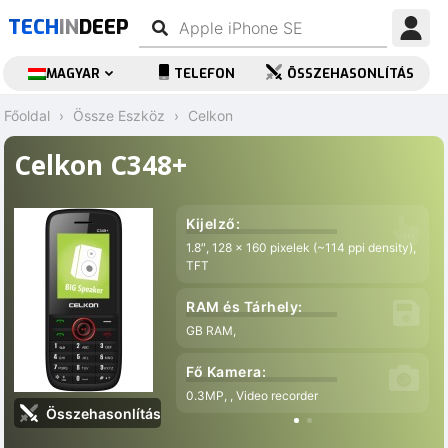
TECH
IN
DEEP
MAGYAR
TELEFON
ÖSSZEHASONLÍTÁS
Főoldal
Össze Eszköz
Celkon
Celkon C348+
Kijelző:
1.8″, 128 x 160 pixelek (~114 ppi density),
TFT
RAM és Tárhely:
GB RAM,
Fő Kamera:
0.3MP, , Video recorder
Összehasonlítás