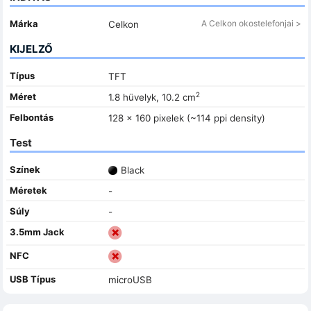
Márka
A Celkon okostelefonjai >
Celkon
KIJELZŐ
Típus
TFT
2
Méret
1.8 hüvelyk, 10.2 cm
Felbontás
128 x 160 pixelek (~114 ppi density)
Test
Színek
Black
Méretek
-
Súly
-
3.5mm Jack
NFC
USB Típus
microUSB