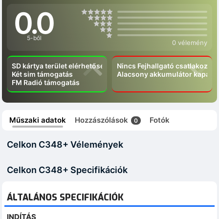
0.0
5-ből
0 vélemény
SD kártya terület elérhetőség
Nincs Fejhallgató csatlakozó
Két sim támogatás
Alacsony akkumulátor kapacít
FM Radió támogatás
Műszaki adatok
Hozzászólások
Fotók
0
Celkon C348+ Vélemények
Celkon C348+ Specifikációk
ÁLTALÁNOS SPECIFIKÁCIÓK
INDÍTÁS