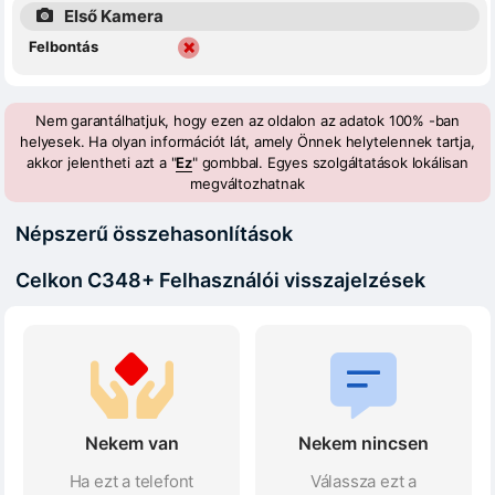
Első Kamera
Felbontás
Nem garantálhatjuk, hogy ezen az oldalon az adatok 100% -ban
helyesek. Ha olyan információt lát, amely Önnek helytelennek tartja,
akkor jelentheti azt a "
Ez
" gombbal. Egyes szolgáltatások lokálisan
megváltozhatnak
Népszerű összehasonlítások
Celkon C348+ Felhasználói visszajelzések
Nekem van
Nekem nincsen
Ha ezt a telefont
Válassza ezt a