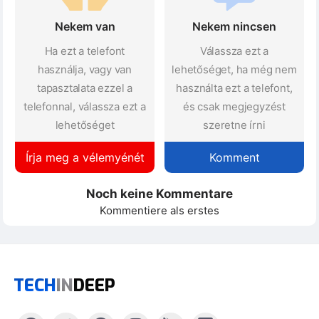
Nekem van
Nekem nincsen
Ha ezt a telefont
Válassza ezt a
használja, vagy van
lehetőséget, ha még nem
tapasztalata ezzel a
használta ezt a telefont,
telefonnal, válassza ezt a
és csak megjegyzést
lehetőséget
szeretne írni
Írja meg a vélemyénét
Komment
Noch keine Kommentare
Kommentiere als erstes
TECH
IN
DEEP