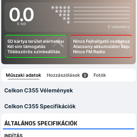
0.0
5-ből
0 vélemény
SD kártya terület elérhetőség
Nincs Fejhallgató csatlakozó
Két sim támogatás
Alacsony akkumulátor kapacít
Többszörös színbeállítás
Nincs FM Radio
Műszaki adatok
Hozzászólások
Fotók
0
Celkon C355 Vélemények
Celkon C355 Specifikációk
ÁLTALÁNOS SPECIFIKÁCIÓK
INDÍTÁS