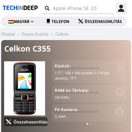
TECH
IN
DEEP
MAGYAR
TELEFON
ÖSSZEHASONLÍTÁS
Főoldal
Össze Eszköz
Celkon
Celkon C355
Kijelző:
1.77″, 128 x 160 pixelek (~116 ppi
density), TFT
RAM és Tárhely:
GB RAM,
Fő Kamera:
0.3MP, ,
Összehasonlítás