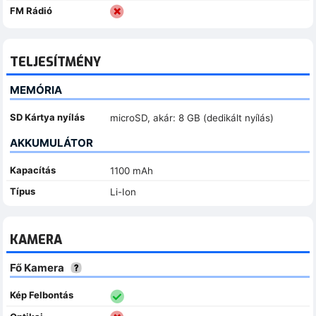
FM Rádió
TELJESÍTMÉNY
MEMÓRIA
SD Kártya nyílás
microSD, akár: 8 GB (dedikált nyílás)
AKKUMULÁTOR
Kapacítás
1100 mAh
Típus
Li-Ion
KAMERA
Fő Kamera
Kép Felbontás