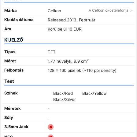
Márka
A Celkon okostelefonjai >
Celkon
Kiadás dátuma
Released 2013, Febrruár
Ára
Körülbelül 10 EUR
KIJELZŐ
Típus
TFT
2
Méret
1.77 hüvelyk, 9.9 cm
Felbontás
128 x 160 pixelek (~116 ppi density)
Test
Színek
Black/Red
Black/Yellow
Black/Silver
Méretek
-
Súly
-
3.5mm Jack
NFC