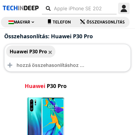
TECH
IN
DEEP
MAGYAR
TELEFON
ÖSSZEHASONLÍTÁS
Huawei P30 Pro
Összehasonlítás: Huawei P30 Pro
Huawei P30 Pro
Huawei
P30 Pro