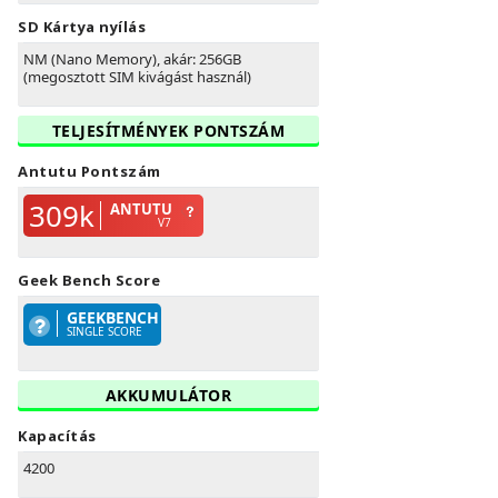
SD Kártya nyílás
NM (Nano Memory), akár: 256GB
(megosztott SIM kivágást használ)
TELJESÍTMÉNYEK PONTSZÁM
Antutu Pontszám
309k
ANTUTU
V7
Geek Bench Score
GEEKBENCH
SINGLE SCORE
AKKUMULÁTOR
Kapacítás
4200