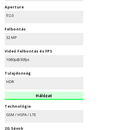
Aperture
f/2.0
Felbontás
32 MP
Videó Felbontás és FPS
1080p@30fps
Tulajdonság
HDR
Hálózat
Technológia
GSM / HSPA / LTE
2G Sávok