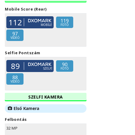
Mobile Score (Rear)
112
119
MOBILE
FOTÓ
97
VIDEÓ
Selfie Pontszám
89
90
SZELFI
FOTÓ
88
VIDEÓ
SZELFI KAMERA
Első Kamera
Felbontás
32 MP