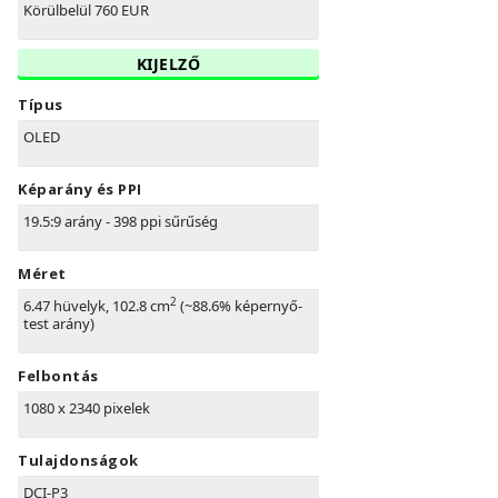
Körülbelül 760 EUR
KIJELZŐ
Típus
OLED
Képarány és PPI
19.5:9 arány - 398 ppi sűrűség
Méret
2
6.47 hüvelyk, 102.8 cm
(~88.6% képernyő-
test arány)
Felbontás
1080 x 2340 pixelek
Tulajdonságok
DCI-P3