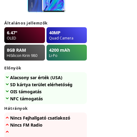
Általános jellemzők
6.47"
40MP
OLED
Quad Camera
8GB
RAM
4200
mAh
HiSilicon Kirin 980
Li-Po
Előnyök
Alacsony sar érték (USA)
SD kártya terület elérhetőség
OIS támogatás
NFC támogatás
Hátrányok
Nincs Fejhallgató csatlakozó
Nincs FM Radio