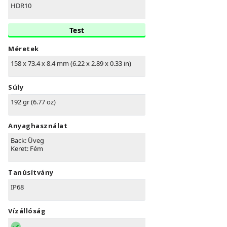
HDR10
Test
Méretek
158 x 73.4 x 8.4 mm (6.22 x 2.89 x 0.33 in)
Súly
192 gr (6.77 oz)
Anyaghasználat
Back: Üveg
Keret: Fém
Tanúsítvány
IP68
Vízállóság