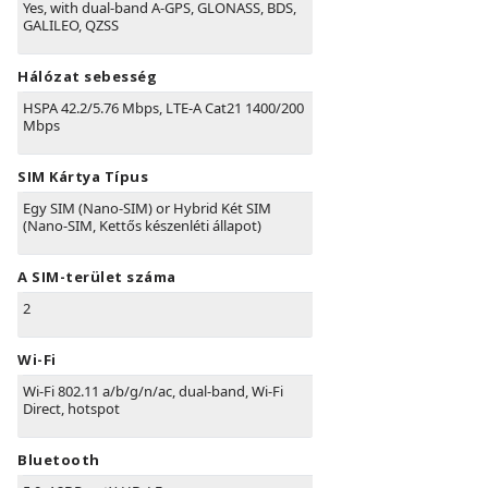
Yes, with dual-band A-GPS, GLONASS, BDS,
GALILEO, QZSS
Hálózat sebesség
HSPA 42.2/5.76 Mbps, LTE-A Cat21 1400/200
Mbps
SIM Kártya Típus
Egy SIM (Nano-SIM) or Hybrid Két SIM
(Nano-SIM, Kettős készenléti állapot)
A SIM-terület száma
2
Wi-Fi
Wi-Fi 802.11 a/b/g/n/ac, dual-band, Wi-Fi
Direct, hotspot
Bluetooth