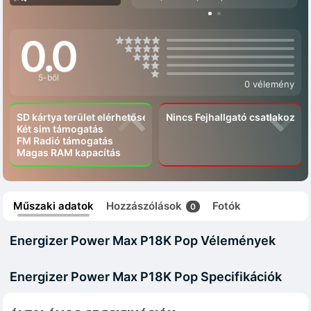
0.0
5-ből
0 vélemény
SD kártya terület elérhetőség
Nincs Fejhallgató csatlakozó
Két sim támogatás
FM Radió támogatás
Magas RAM kapacítás
Műszaki adatok
Hozzászólások
Fotók
0
Energizer Power Max P18K Pop Vélemények
Energizer Power Max P18K Pop Specifikációk