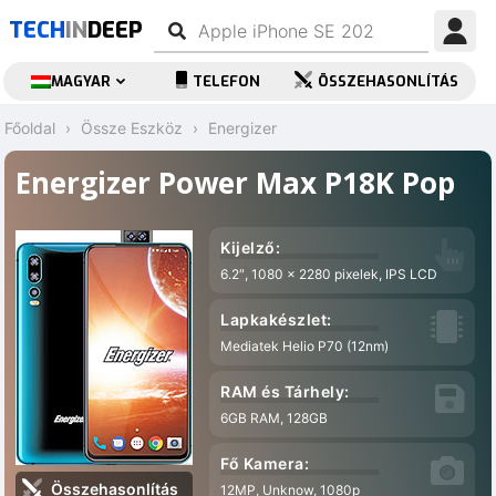
TECH
IN
DEEP
MAGYAR
TELEFON
ÖSSZEHASONLÍTÁS
Főoldal
Össze Eszköz
Energizer
Energizer Power Max P18K Pop
Kijelző:
6.2″, 1080 x 2280 pixelek, IPS LCD
Lapkakészlet:
Mediatek Helio P70 (12nm)
RAM és Tárhely:
6GB RAM, 128GB
Fő Kamera:
Összehasonlítás
12MP, Unknow, 1080p