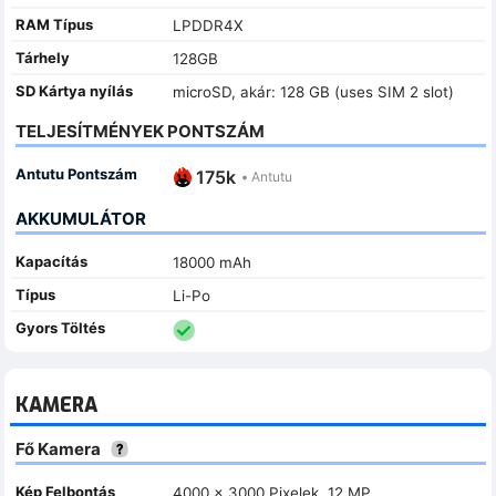
RAM Típus
LPDDR4X
Tárhely
128GB
SD Kártya nyílás
microSD, akár: 128 GB (uses SIM 2 slot)
TELJESÍTMÉNYEK PONTSZÁM
Antutu Pontszám
175k
•
Antutu
AKKUMULÁTOR
Kapacítás
18000 mAh
Típus
Li-Po
Gyors Töltés
KAMERA
Fő Kamera
Kép Felbontás
4000 x 3000 Pixelek, 12 MP