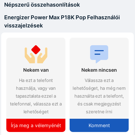
Népszerű összehasonlítások
Energizer Power Max P18K Pop Felhasználói
visszajelzések
Nekem van
Nekem nincsen
Ha ezt a telefont
Válassza ezt a
használja, vagy van
lehetőséget, ha még nem
tapasztalata ezzel a
használta ezt a telefont,
telefonnal, válassza ezt a
és csak megjegyzést
lehetőséget
szeretne írni
Írja meg a vélemyénét
Komment