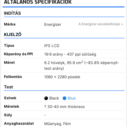
ÁLTALÁNOS SPECIFIKÁCIÓK
INDÍTÁS
Márka
A Energizer okostelefonjai >
Energizer
KIJELZŐ
Típus
IPS LCD
Képarány és PPI
19:9 arány - 407 ppi sűrűség
2
Méret
6.2 hüvelyk, 95.9 cm
(~83.8% képernyő-
test arány)
Felbontás
1080 x 2280 pixelek
Test
Színek
Black
Blue
Méretek
? 30-40 mm thickness
Súly
-
Anyaghasználat
Műanyag, Fém