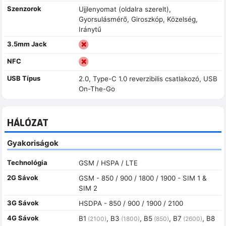
Szenzorok
Ujjlenyomat (oldalra szerelt),
Gyorsulásmérő, Giroszkóp, Közelség,
Iránytű
3.5mm Jack
NFC
USB Típus
2.0, Type-C 1.0 reverzibilis csatlakozó, USB
On-The-Go
HÁLÓZAT
Gyakoriságok
Technológia
GSM / HSPA / LTE
2G Sávok
GSM - 850 / 900 / 1800 / 1900 - SIM 1 &
SIM 2
3G Sávok
HSDPA - 850 / 900 / 1900 / 2100
4G Sávok
B1
, B3
, B5
, B7
, B8
(2100)
(1800)
(850)
(2600)