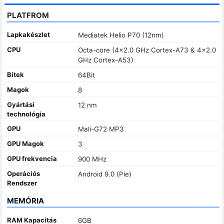
PLATFROM
Lapkakészlet
Mediatek Helio P70 (12nm)
CPU
Octa-core (4x2.0 GHz Cortex-A73 & 4x2.0
GHz Cortex-A53)
Bitek
64Bit
Magok
8
Gyártási
12 nm
technológia
GPU
Mali-G72 MP3
GPU Magok
3
GPU frekvencia
900 MHz
Operációs
Android 9.0 (Pie)
Rendszer
MEMÓRIA
RAM Kapacítás
6GB