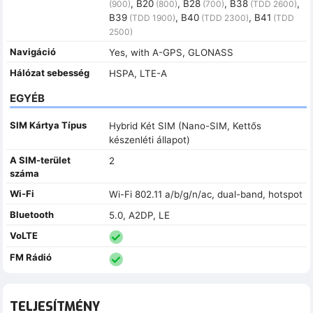
, B20
, B28
, B38
,
(900)
(800)
(700)
(TDD 2600)
B39
, B40
, B41
(TDD 1900)
(TDD 2300)
(TDD
2500)
Navigáció
Yes, with A-GPS, GLONASS
Hálózat sebesség
HSPA, LTE-A
EGYÉB
SIM Kártya Típus
Hybrid Két SIM (Nano-SIM, Kettős
készenléti állapot)
A SIM-terület
2
száma
Wi-Fi
Wi-Fi 802.11 a/b/g/n/ac, dual-band, hotspot
Bluetooth
5.0, A2DP, LE
VoLTE
FM Rádió
TELJESÍTMÉNY