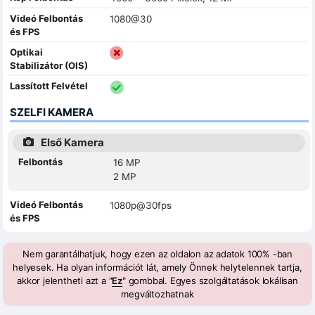
Videó Felbontás
1080@30
és FPS
Optikai
Stabilizátor (OIS)
Lassított Felvétel
SZELFI KAMERA
Első Kamera
Felbontás
16 MP
2 MP
Videó Felbontás
1080p@30fps
és FPS
Nem garantálhatjuk, hogy ezen az oldalon az adatok 100% -ban
helyesek. Ha olyan információt lát, amely Önnek helytelennek tartja,
akkor jelentheti azt a "
Ez
" gombbal. Egyes szolgáltatások lokálisan
megváltozhatnak