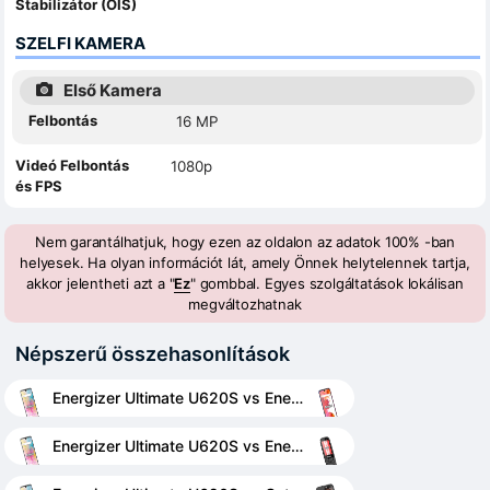
Stabilizátor (OIS)
SZELFI KAMERA
Első Kamera
Felbontás
16 MP
Videó Felbontás
1080p
és FPS
Nem garantálhatjuk, hogy ezen az oldalon az adatok 100% -ban
helyesek. Ha olyan információt lát, amely Önnek helytelennek tartja,
akkor jelentheti azt a "
Ez
" gombbal. Egyes szolgáltatások lokálisan
megváltozhatnak
Népszerű összehasonlítások
Energizer Ultimate U620S vs Energizer Ultimate U570S
Energizer Ultimate U620S vs Energizer Energy E241s