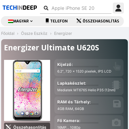
TECH
IN
DEEP
MAGYAR
TELEFON
ÖSSZEHASONLÍTÁS
Főoldal
Össze Eszköz
Energizer
Energizer Ultimate U620S
Kijelző:
6.2″, 720 x 1520 pixelek, IPS LCD
Lapkakészlet:
Mediatek MT6765 Helio P35 (12nm)
RAM és Tárhely:
4GB RAM, 64GB
Fő Kamera:
Összehasonlítás
16MP, , 1080p