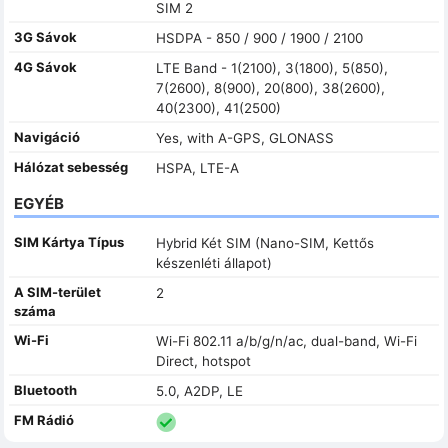
SIM 2
3G Sávok
HSDPA - 850 / 900 / 1900 / 2100
4G Sávok
LTE Band - 1(2100), 3(1800), 5(850),
7(2600), 8(900), 20(800), 38(2600),
40(2300), 41(2500)
Navigáció
Yes, with A-GPS, GLONASS
Hálózat sebesség
HSPA, LTE-A
EGYÉB
SIM Kártya Típus
Hybrid Két SIM (Nano-SIM, Kettős
készenléti állapot)
A SIM-terület
2
száma
Wi-Fi
Wi-Fi 802.11 a/b/g/n/ac, dual-band, Wi-Fi
Direct, hotspot
Bluetooth
5.0, A2DP, LE
FM Rádió