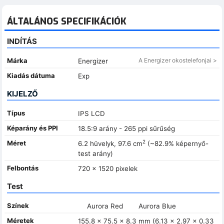
ÁLTALÁNOS SPECIFIKÁCIÓK
INDÍTÁS
Márka
A Energizer okostelefonjai >
Energizer
Kiadás dátuma
Exp
KIJELZŐ
Típus
IPS LCD
Képarány és PPI
18.5:9 arány - 265 ppi sűrűség
2
Méret
6.2 hüvelyk, 97.6 cm
(~82.9% képernyő-
test arány)
Felbontás
720 x 1520 pixelek
Test
Színek
Aurora Red
Aurora Blue
Méretek
155.8 x 75.5 x 8.3 mm (6.13 x 2.97 x 0.33