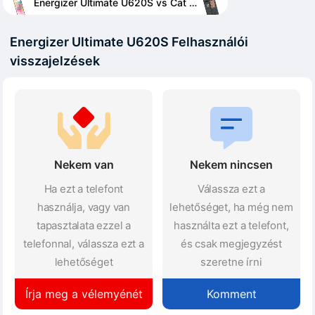
Energizer Ultimate U620S vs Cat B35
Energizer Ultimate U620S Felhasználói
visszajelzések
Nekem van
Nekem nincsen
Ha ezt a telefont
Válassza ezt a
használja, vagy van
lehetőséget, ha még nem
tapasztalata ezzel a
használta ezt a telefont,
telefonnal, válassza ezt a
és csak megjegyzést
lehetőséget
szeretne írni
Írja meg a vélemyénét
Komment