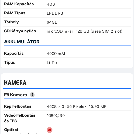
RAM Kapacítás
4GB
RAM Típus
LPDDR3
Tárhely
64GB
SD Kártya nyílás
microSD, akár: 128 GB (uses SIM 2 slot)
AKKUMULÁTOR
Kapacítás
4000 mAh
Típus
Li-Po
KAMERA
Fő Kamera
Kép Felbontás
4608 x 3456 Pixelek, 15.93 MP
Videó Felbontás
1080@30
és FPS
Optikai