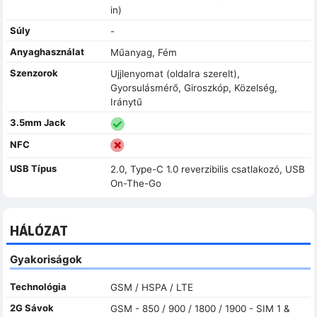
in)
Súly
-
Anyaghasználat
Műanyag, Fém
Szenzorok
Ujjlenyomat (oldalra szerelt),
Gyorsulásmérő, Giroszkóp, Közelség,
Iránytű
3.5mm Jack
NFC
USB Típus
2.0, Type-C 1.0 reverzibilis csatlakozó, USB
On-The-Go
HÁLÓZAT
Gyakoriságok
Technológia
GSM / HSPA / LTE
2G Sávok
GSM - 850 / 900 / 1800 / 1900 - SIM 1 &