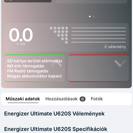
0.0
5-ből
0 vélemény
SD kártya terület elérhetőség
Két sim támogatás
FM Radió támogatás
Magas akkumúlátor kapacítás
Műszaki adatok
Hozzászólások
Fotók
0
Energizer Ultimate U620S Vélemények
Energizer Ultimate U620S Specifikációk