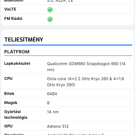
5.0, A2DP, LE
VoLTE
FM Rádió
TELJESÍTMÉNY
PLATFROM
Lapkakészlet
Qualcomm SDM660 Snapdragon 660 (14
nm)
CPU
Octa-core (4x2.2 GHz Kryo 260 & 4x1.8
GHz Kryo 260)
Bitek
64Bit
Magok
8
Gyártási
14 nm
technológia
GPU
Adreno 512
Operációs