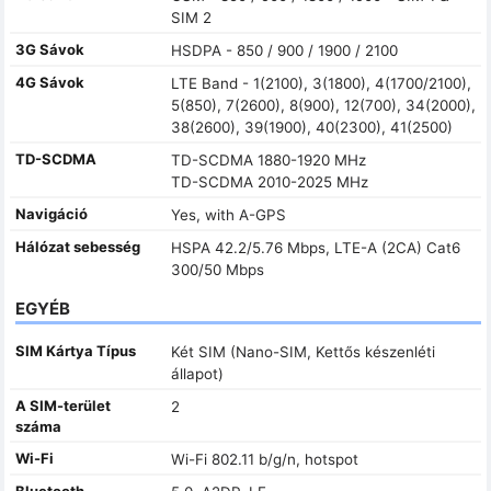
SIM 2
3G Sávok
HSDPA - 850 / 900 / 1900 / 2100
4G Sávok
LTE Band - 1(2100), 3(1800), 4(1700/2100),
5(850), 7(2600), 8(900), 12(700), 34(2000),
38(2600), 39(1900), 40(2300), 41(2500)
TD-SCDMA
TD-SCDMA 1880-1920 MHz
TD-SCDMA 2010-2025 MHz
Navigáció
Yes, with A-GPS
Hálózat sebesség
HSPA 42.2/5.76 Mbps, LTE-A (2CA) Cat6
300/50 Mbps
EGYÉB
SIM Kártya Típus
Két SIM (Nano-SIM, Kettős készenléti
állapot)
A SIM-terület
2
száma
Wi-Fi
Wi-Fi 802.11 b/g/n, hotspot
Bluetooth