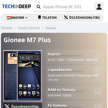
TECH
IN
DEEP
MAGYAR
TELEFON
ÖSSZEHASONLÍTÁS
Főoldal
Össze Eszköz
Gionee
Gionee M7 Plus
Kijelző:
6.43″, 1080 x 2160 pixelek, AMOLED
Lapkakészlet:
Qualcomm SDM660 Snapdragon 660
(14 nm)
RAM és Tárhely:
6GB RAM, 128GB
Fő Kamera:
Összehasonlítás