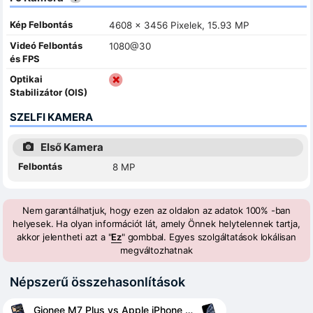
Kép Felbontás
4608 x 3456 Pixelek, 15.93 MP
Videó Felbontás
1080@30
és FPS
Optikai
Stabilizátor (OIS)
SZELFI KAMERA
Első Kamera
Felbontás
8 MP
Nem garantálhatjuk, hogy ezen az oldalon az adatok 100% -ban
helyesek. Ha olyan információt lát, amely Önnek helytelennek tartja,
akkor jelentheti azt a "
Ez
" gombbal. Egyes szolgáltatások lokálisan
megváltozhatnak
Népszerű összehasonlítások
Gionee M7 Plus vs Apple iPhone 11 Pro