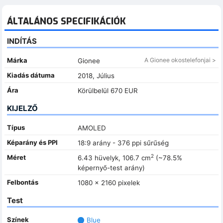
ÁLTALÁNOS SPECIFIKÁCIÓK
INDÍTÁS
Márka
A Gionee okostelefonjai >
Gionee
Kiadás dátuma
2018, Július
Ára
Körülbelül 670 EUR
KIJELZŐ
Típus
AMOLED
Képarány és PPI
18:9 arány - 376 ppi sűrűség
2
Méret
6.43 hüvelyk, 106.7 cm
(~78.5%
képernyő-test arány)
Felbontás
1080 x 2160 pixelek
Test
Színek
Blue