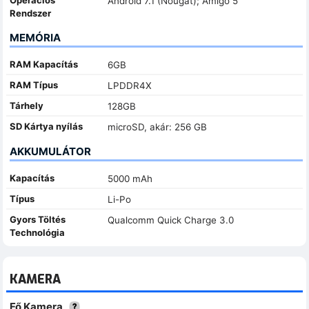
Android 7.1 (Nougat); Amigo 5
Rendszer
MEMÓRIA
RAM Kapacítás
6GB
RAM Típus
LPDDR4X
Tárhely
128GB
SD Kártya nyílás
microSD, akár: 256 GB
AKKUMULÁTOR
Kapacítás
5000 mAh
Típus
Li-Po
Gyors Töltés
Qualcomm Quick Charge 3.0
Technológia
KAMERA
Fő Kamera