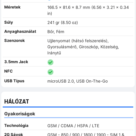
Méretek
166.5 x 81.6 x 8.7 mm (6.56 x 3.21 x 0.34
in)
Súly
241 gr (8.50 oz)
Anyaghasználat
Bőr, Fém
Szenzorok
Ujjlenyomat (hátsó felszerelés),
Gyorsulásmérő, Giroszkóp, Közelség,
Iránytű
3.5mm Jack
NFC
USB Típus
microUSB 2.0, USB On-The-Go
HÁLÓZAT
Gyakoriságok
Technológia
GSM / CDMA / HSPA / LTE
2G Sávok
GSM - 850 / 900 / 1800 / 1900 - SIM 1 &