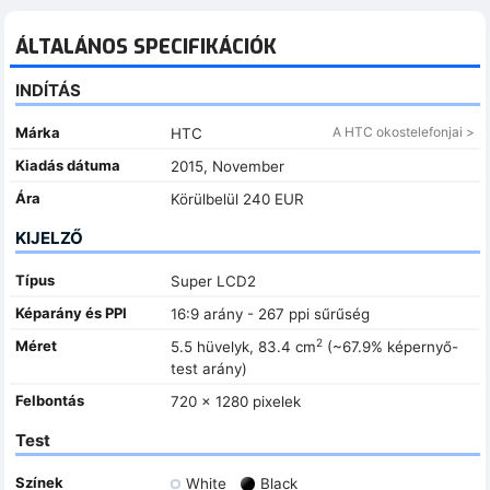
ÁLTALÁNOS SPECIFIKÁCIÓK
INDÍTÁS
Márka
A HTC okostelefonjai >
HTC
Kiadás dátuma
2015, November
Ára
Körülbelül 240 EUR
KIJELZŐ
Típus
Super LCD2
Képarány és PPI
16:9 arány - 267 ppi sűrűség
2
Méret
5.5 hüvelyk, 83.4 cm
(~67.9% képernyő-
test arány)
Felbontás
720 x 1280 pixelek
Test
Színek
White
Black