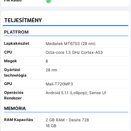
TELJESÍTMÉNY
PLATFROM
Lapkakészlet
Mediatek MT6753 (28 nm)
CPU
Octa-core 1.3 GHz Cortex-A53
Magok
8
Gyártási
28 nm
technológia
GPU
Mali-T720MP3
Operációs
Android 5.1.1 (Lollipop); Sense UI
Rendszer
MEMÓRIA
RAM Kapacítás
2 GB RAM - Desire 728
16 GB