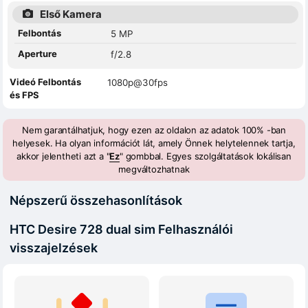
Első Kamera
Felbontás
5 MP
Aperture
f/2.8
Videó Felbontás
1080p@30fps
és FPS
Nem garantálhatjuk, hogy ezen az oldalon az adatok 100% -ban
helyesek. Ha olyan információt lát, amely Önnek helytelennek tartja,
akkor jelentheti azt a "
Ez
" gombbal. Egyes szolgáltatások lokálisan
megváltozhatnak
Népszerű összehasonlítások
HTC Desire 728 dual sim Felhasználói
visszajelzések