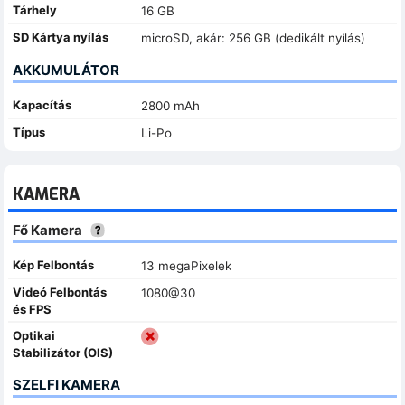
Tárhely
16 GB
SD Kártya nyílás
microSD, akár: 256 GB (dedikált nyílás)
AKKUMULÁTOR
Kapacítás
2800 mAh
Típus
Li-Po
KAMERA
Fő Kamera
Kép Felbontás
13 megaPixelek
Videó Felbontás
1080@30
és FPS
Optikai
Stabilizátor (OIS)
SZELFI KAMERA