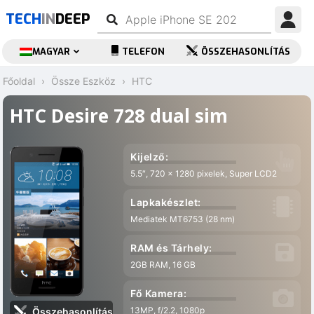
TECH
IN
DEEP
MAGYAR
TELEFON
ÖSSZEHASONLÍTÁS
Főoldal
Össze Eszköz
HTC
HTC Desire 728 dual sim
Kijelző:
5.5″, 720 x 1280 pixelek, Super LCD2
Lapkakészlet:
Mediatek MT6753 (28 nm)
RAM és Tárhely:
2GB RAM, 16 GB
Fő Kamera:
13MP, f/2.2, 1080p
Összehasonlítás