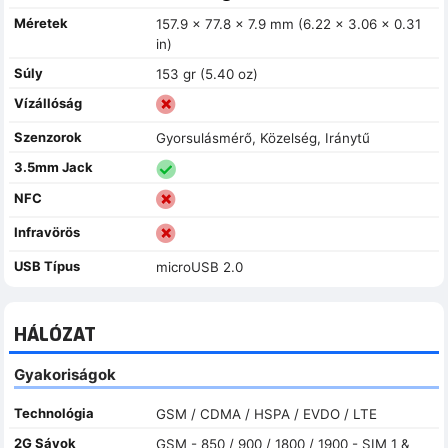
Méretek
157.9 x 77.8 x 7.9 mm (6.22 x 3.06 x 0.31
in)
Súly
153 gr (5.40 oz)
Vízállóság
Szenzorok
Gyorsulásmérő, Közelség, Iránytű
3.5mm Jack
NFC
Infravörös
USB Típus
microUSB 2.0
HÁLÓZAT
Gyakoriságok
Technológia
GSM / CDMA / HSPA / EVDO / LTE
2G Sávok
GSM - 850 / 900 / 1800 / 1900 - SIM 1 &