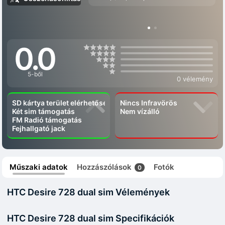
0.0
5-ből
0 vélemény
SD kártya terület elérhetőség
Nincs Infravörös
Két sim támogatás
Nem vízálló
FM Radió támogatás
Fejhallgató jack
Műszaki adatok
Hozzászólások
Fotók
0
HTC Desire 728 dual sim Vélemények
HTC Desire 728 dual sim Specifikációk