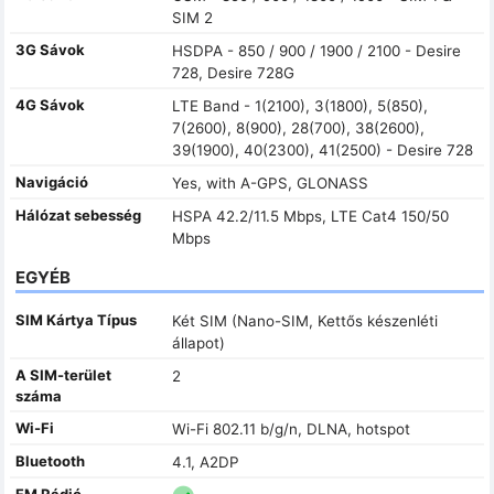
SIM 2
3G Sávok
HSDPA - 850 / 900 / 1900 / 2100 - Desire
728, Desire 728G
4G Sávok
LTE Band - 1(2100), 3(1800), 5(850),
7(2600), 8(900), 28(700), 38(2600),
39(1900), 40(2300), 41(2500) - Desire 728
Navigáció
Yes, with A-GPS, GLONASS
Hálózat sebesség
HSPA 42.2/11.5 Mbps, LTE Cat4 150/50
Mbps
EGYÉB
SIM Kártya Típus
Két SIM (Nano-SIM, Kettős készenléti
állapot)
A SIM-terület
2
száma
Wi-Fi
Wi-Fi 802.11 b/g/n, DLNA, hotspot
Bluetooth
4.1, A2DP
FM Rádió