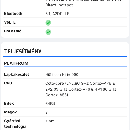
Direct, hotspot
Bluetooth
5.1, A2DP, LE
VoLTE
FM Rádió
TELJESÍTMÉNY
PLATFROM
Lapkakészlet
HiSilicon Kirin 990
CPU
Octa-core (2x2.86 GHz Cortex-A76 &
2x2.09 GHz Cortex-A76 & 4x1.86 GHz
Cortex-A55)
Bitek
64Bit
Magok
8
Gyártási
7 nm
technológia