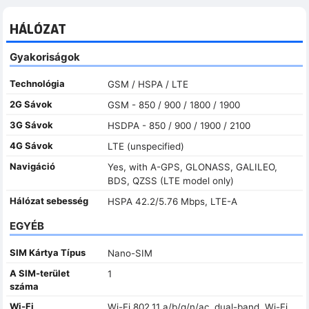
HÁLÓZAT
Gyakoriságok
Technológia
GSM / HSPA / LTE
2G Sávok
GSM - 850 / 900 / 1800 / 1900
3G Sávok
HSDPA - 850 / 900 / 1900 / 2100
4G Sávok
LTE (unspecified)
Navigáció
Yes, with A-GPS, GLONASS, GALILEO,
BDS, QZSS (LTE model only)
Hálózat sebesség
HSPA 42.2/5.76 Mbps, LTE-A
EGYÉB
SIM Kártya Típus
Nano-SIM
A SIM-terület
1
száma
Wi-Fi
Wi-Fi 802.11 a/b/g/n/ac, dual-band, Wi-Fi