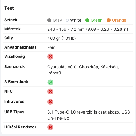
Test
Színek
Gray
White
Green
Orange
Méretek
246
159
7.2 mm (9.69
6.26
0.28 in)
•
•
•
•
Súly
460 gr (1.01 lb)
Anyaghasználat
Fém
Vízállóság
Szenzorok
Gyorsulásmérő, Giroszkóp, Közelség,
Iránytű
3.5mm Jack
NFC
Infravörös
USB Típus
3.1, Type-C 1.0 reverzibilis csatlakozó, USB
On-The-Go
Hűtési Rendszer