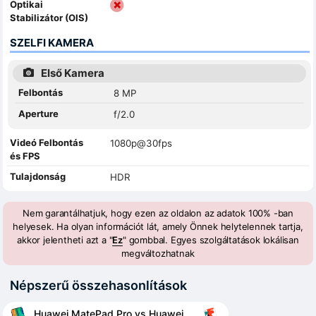
Optikai
Stabilizátor (OIS)
SZELFI KAMERA
Első Kamera
Felbontás
8 MP
Aperture
f/2.0
Videó Felbontás
1080p@30fps
és FPS
Tulajdonság
HDR
Nem garantálhatjuk, hogy ezen az oldalon az adatok 100% -ban
helyesek. Ha olyan információt lát, amely Önnek helytelennek tartja,
akkor jelentheti azt a "
Ez
" gombbal. Egyes szolgáltatások lokálisan
megváltozhatnak
Népszerű összehasonlítások
Huawei MatePad Pro vs Huawei MatePad