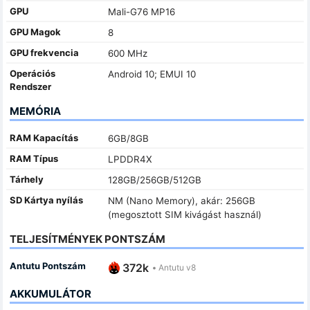
GPU
Mali-G76 MP16
GPU Magok
8
GPU frekvencia
600 MHz
Operációs
Android 10; EMUI 10
Rendszer
MEMÓRIA
RAM Kapacítás
6GB/8GB
RAM Típus
LPDDR4X
Tárhely
128GB/256GB/512GB
SD Kártya nyílás
NM (Nano Memory), akár: 256GB
(megosztott SIM kivágást használ)
TELJESÍTMÉNYEK PONTSZÁM
Antutu Pontszám
372k
•
Antutu v8
AKKUMULÁTOR