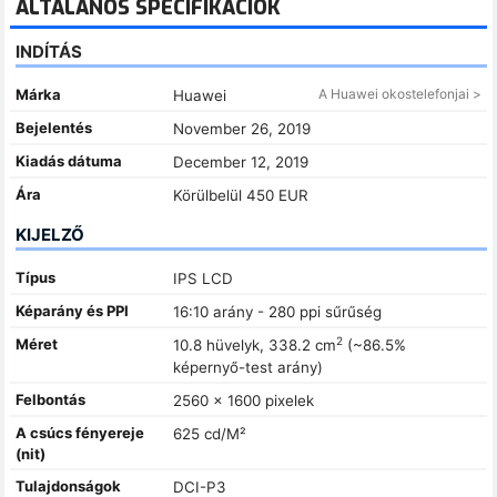
ÁLTALÁNOS SPECIFIKÁCIÓK
INDÍTÁS
Márka
A Huawei okostelefonjai >
Huawei
Bejelentés
November 26, 2019
Kiadás dátuma
December 12, 2019
Ára
Körülbelül 450 EUR
KIJELZŐ
Típus
IPS LCD
Képarány és PPI
16:10 arány - 280 ppi sűrűség
2
Méret
10.8 hüvelyk, 338.2 cm
(~86.5%
képernyő-test arány)
Felbontás
2560 x 1600 pixelek
A csúcs fényereje
625 cd/M²
(nit)
Tulajdonságok
DCI-P3