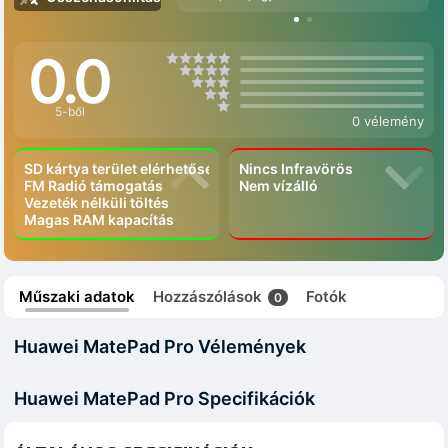
0.0
5-ből
0 vélemény
SD kártya terület elérhetőség
Nincs Infravörös
FM Radió támogatás
Nem vízálló
Vezeték nélküli töltés
Magas RAM kapacítás
Műszaki adatok
Hozzászólások
Fotók
0
Huawei MatePad Pro Vélemények
Huawei MatePad Pro Specifikációk