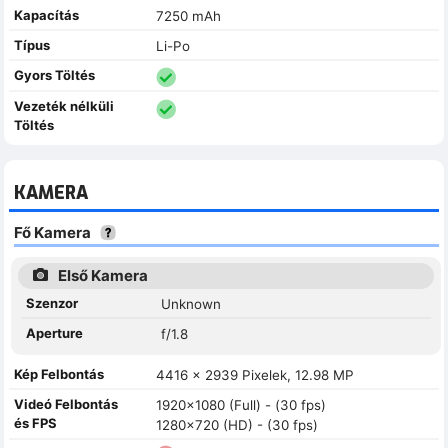
Kapacítás
7250 mAh
Típus
Li-Po
Gyors Töltés
Vezeték nélküli
Töltés
KAMERA
Fő Kamera
Első Kamera
Szenzor
Unknown
Aperture
f/1.8
Kép Felbontás
4416 x 2939 Pixelek, 12.98 MP
Videó Felbontás
1920x1080 (Full) - (30 fps)
és FPS
1280x720 (HD) - (30 fps)