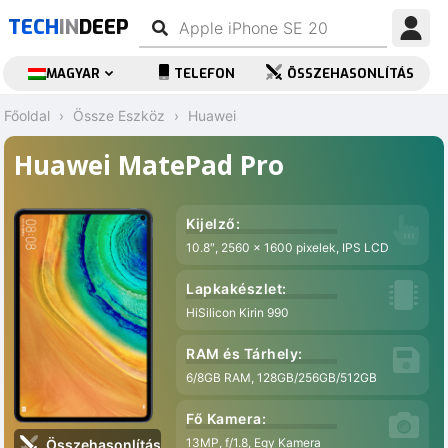
TECH
IN
DEEP
MAGYAR
TELEFON
ÖSSZEHASONLÍTÁS
Főoldal
Össze Eszköz
Huawei
Huawei MatePad Pro
Kijelző:
10.8″, 2560 x 1600 pixelek, IPS LCD
Lapkakészlet:
HiSilicon Kirin 990
RAM és Tárhely:
6/8GB RAM, 128GB/256GB/512GB
Fő Kamera:
13MP, f/1.8, Egy Kamera
Összehasonlítás