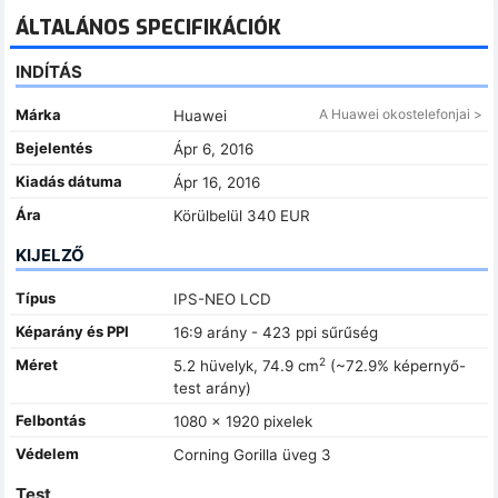
ÁLTALÁNOS SPECIFIKÁCIÓK
INDÍTÁS
Márka
A Huawei okostelefonjai >
Huawei
Bejelentés
Ápr 6, 2016
Kiadás dátuma
Ápr 16, 2016
Ára
Körülbelül 340 EUR
KIJELZŐ
Típus
IPS-NEO LCD
Képarány és PPI
16:9 arány - 423 ppi sűrűség
2
Méret
5.2 hüvelyk, 74.9 cm
(~72.9% képernyő-
test arány)
Felbontás
1080 x 1920 pixelek
Védelem
Corning Gorilla üveg 3
Test