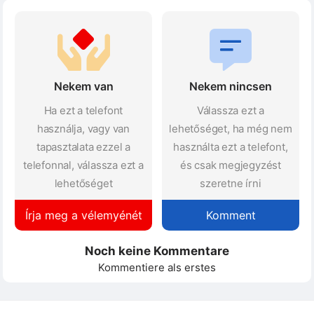
Nekem van
Nekem nincsen
Ha ezt a telefont
Válassza ezt a
használja, vagy van
lehetőséget, ha még nem
tapasztalata ezzel a
használta ezt a telefont,
telefonnal, válassza ezt a
és csak megjegyzést
lehetőséget
szeretne írni
Írja meg a vélemyénét
Komment
Noch keine Kommentare
Kommentiere als erstes