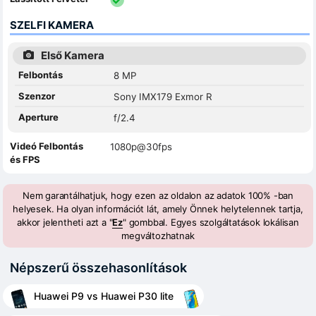
SZELFI KAMERA
Első Kamera
Felbontás
8 MP
Szenzor
Sony IMX179 Exmor R
Aperture
f/2.4
Videó Felbontás
1080p@30fps
és FPS
Nem garantálhatjuk, hogy ezen az oldalon az adatok 100% -ban
helyesek. Ha olyan információt lát, amely Önnek helytelennek tartja,
akkor jelentheti azt a "
Ez
" gombbal. Egyes szolgáltatások lokálisan
megváltozhatnak
Népszerű összehasonlítások
Huawei P9 vs Huawei P30 lite