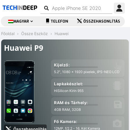
TECH
IN
DEEP
MAGYAR
TELEFON
ÖSSZEHASONLÍTÁS
Főoldal
Össze Eszköz
Huawei
Huawei P9
Kijelző:
5.2″, 1080 x 1920 pixelek, IPS-NEO LCD
Lapkakészlet:
HiSilicon Kirin 955
RAM és Tárhely:
4GB RAM, 32GB
Fő Kamera:
12MP, f/2.2 - 16, Két Kamera
Összehasonlítás