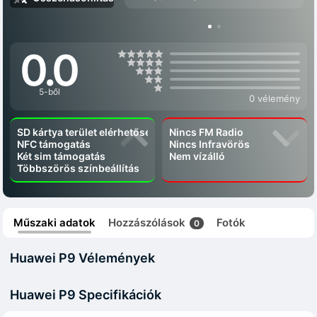
0.0
5-ből
0 vélemény
SD kártya terület elérhetőség
Nincs FM Radio
NFC támogatás
Nincs Infravörös
Két sim támogatás
Nem vízálló
Többszörös színbeállítás
Műszaki adatok
Hozzászólások
Fotók
0
Huawei P9 Vélemények
Huawei P9 Specifikációk