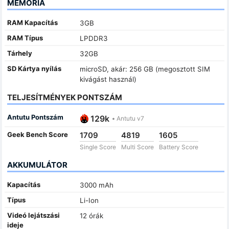
MEMÓRIA
RAM Kapacítás
3GB
RAM Típus
LPDDR3
Tárhely
32GB
SD Kártya nyílás
microSD, akár: 256 GB (megosztott SIM
kivágást használ)
TELJESÍTMÉNYEK PONTSZÁM
Antutu Pontszám
129k
•
Antutu v7
Geek Bench Score
1709
4819
1605
Single Score
Multi Score
Battery Score
AKKUMULÁTOR
Kapacítás
3000 mAh
Típus
Li-Ion
Videó lejátszási
12 órák
ideje