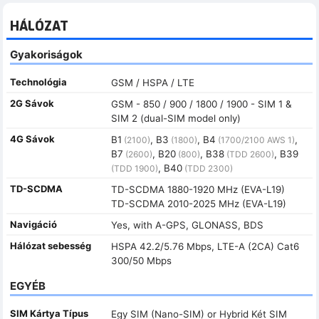
HÁLÓZAT
Gyakoriságok
Technológia
GSM / HSPA / LTE
2G Sávok
GSM - 850 / 900 / 1800 / 1900 - SIM 1 &
SIM 2 (dual-SIM model only)
4G Sávok
B1
, B3
, B4
,
(2100)
(1800)
(1700/2100 AWS 1)
B7
, B20
, B38
, B39
(2600)
(800)
(TDD 2600)
, B40
(TDD 1900)
(TDD 2300)
TD-SCDMA
TD-SCDMA 1880-1920 MHz (EVA-L19)
TD-SCDMA 2010-2025 MHz (EVA-L19)
Navigáció
Yes, with A-GPS, GLONASS, BDS
Hálózat sebesség
HSPA 42.2/5.76 Mbps, LTE-A (2CA) Cat6
300/50 Mbps
EGYÉB
SIM Kártya Típus
Egy SIM (Nano-SIM) or Hybrid Két SIM