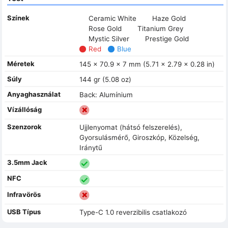
Színek
Ceramic White
Haze Gold
Rose Gold
Titanium Grey
Mystic Silver
Prestige Gold
Red
Blue
Méretek
145 x 70.9 x 7 mm (5.71 x 2.79 x 0.28 in)
Súly
144 gr (5.08 oz)
Anyaghasználat
Back: Alumínium
Vízállóság
Szenzorok
Ujjlenyomat (hátsó felszerelés),
Gyorsulásmérő, Giroszkóp, Közelség,
Iránytű
3.5mm Jack
NFC
Infravörös
USB Típus
Type-C 1.0 reverzibilis csatlakozó