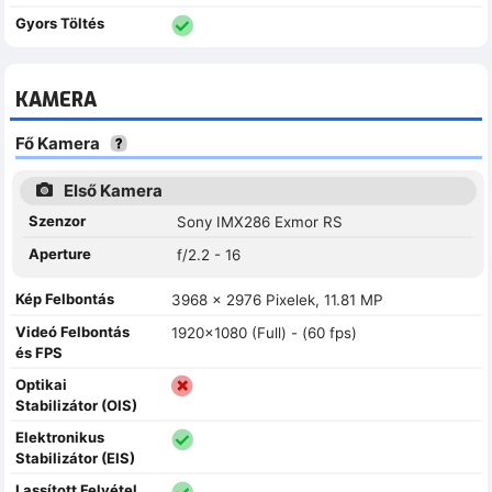
Gyors Töltés
KAMERA
Fő Kamera
Első Kamera
Szenzor
Sony IMX286 Exmor RS
Aperture
f/2.2 - 16
Kép Felbontás
3968 x 2976 Pixelek, 11.81 MP
Videó Felbontás
1920x1080 (Full) - (60 fps)
és FPS
Optikai
Stabilizátor (OIS)
Elektronikus
Stabilizátor (EIS)
Lassított Felvétel