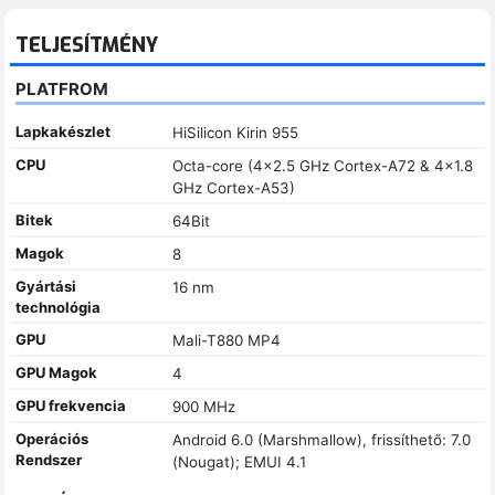
TELJESÍTMÉNY
PLATFROM
Lapkakészlet
HiSilicon Kirin 955
CPU
Octa-core (4x2.5 GHz Cortex-A72 & 4x1.8
GHz Cortex-A53)
Bitek
64Bit
Magok
8
Gyártási
16 nm
technológia
GPU
Mali-T880 MP4
GPU Magok
4
GPU frekvencia
900 MHz
Operációs
Android 6.0 (Marshmallow), frissíthető: 7.0
Rendszer
(Nougat); EMUI 4.1