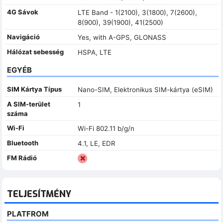
4G Sávok
LTE Band - 1(2100), 3(1800), 7(2600),
8(900), 39(1900), 41(2500)
Navigáció
Yes, with A-GPS, GLONASS
Hálózat sebesség
HSPA, LTE
EGYÉB
SIM Kártya Típus
Nano-SIM, Elektronikus SIM-kártya (eSIM)
A SIM-terület
1
száma
Wi-Fi
Wi-Fi 802.11 b/g/n
Bluetooth
4.1, LE, EDR
FM Rádió
TELJESÍTMÉNY
PLATFROM