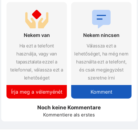
Nekem van
Nekem nincsen
Ha ezt a telefont
Válassza ezt a
használja, vagy van
lehetőséget, ha még nem
tapasztalata ezzel a
használta ezt a telefont,
telefonnal, válassza ezt a
és csak megjegyzést
lehetőséget
szeretne írni
Írja meg a vélemyénét
Komment
Noch keine Kommentare
Kommentiere als erstes