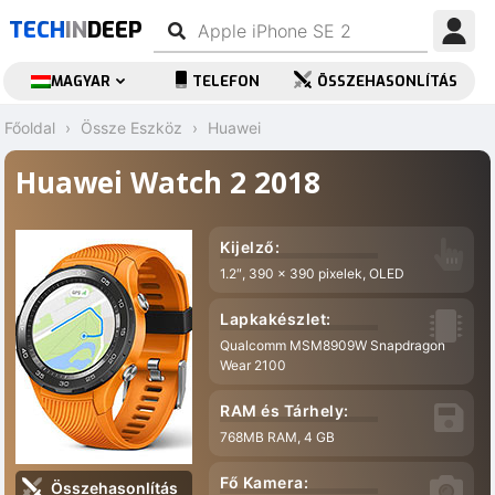
TECH
IN
DEEP
MAGYAR
TELEFON
ÖSSZEHASONLÍTÁS
Főoldal
Össze Eszköz
Huawei
Huawei Watch 2 2018
Kijelző:
1.2″, 390 x 390 pixelek, OLED
Lapkakészlet:
Qualcomm MSM8909W Snapdragon
Wear 2100
RAM és Tárhely:
768MB RAM, 4 GB
Fő Kamera:
Összehasonlítás