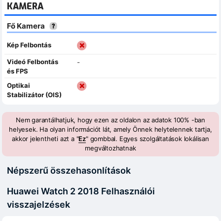
KAMERA
Fő Kamera
Kép Felbontás
Videó Felbontás
-
és FPS
Optikai
Stabilizátor (OIS)
Nem garantálhatjuk, hogy ezen az oldalon az adatok 100% -ban
helyesek. Ha olyan információt lát, amely Önnek helytelennek tartja,
akkor jelentheti azt a "
Ez
" gombbal. Egyes szolgáltatások lokálisan
megváltozhatnak
Népszerű összehasonlítások
Huawei Watch 2 2018 Felhasználói
visszajelzések