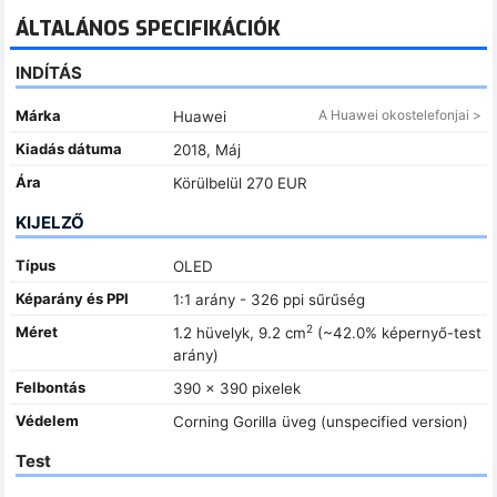
ÁLTALÁNOS SPECIFIKÁCIÓK
INDÍTÁS
Márka
A Huawei okostelefonjai >
Huawei
Kiadás dátuma
2018, Máj
Ára
Körülbelül 270 EUR
KIJELZŐ
Típus
OLED
Képarány és PPI
1:1 arány - 326 ppi sűrűség
2
Méret
1.2 hüvelyk, 9.2 cm
(~42.0% képernyő-test
arány)
Felbontás
390 x 390 pixelek
Védelem
Corning Gorilla üveg (unspecified version)
Test