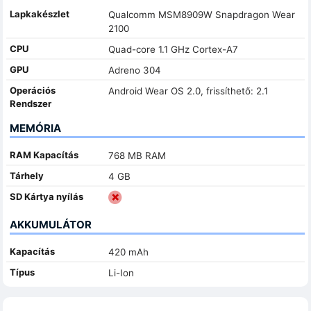
Lapkakészlet
Qualcomm MSM8909W Snapdragon Wear
2100
CPU
Quad-core 1.1 GHz Cortex-A7
GPU
Adreno 304
Operációs
Android Wear OS 2.0, frissíthető: 2.1
Rendszer
MEMÓRIA
RAM Kapacítás
768 MB RAM
Tárhely
4 GB
SD Kártya nyílás
AKKUMULÁTOR
Kapacítás
420 mAh
Típus
Li-Ion