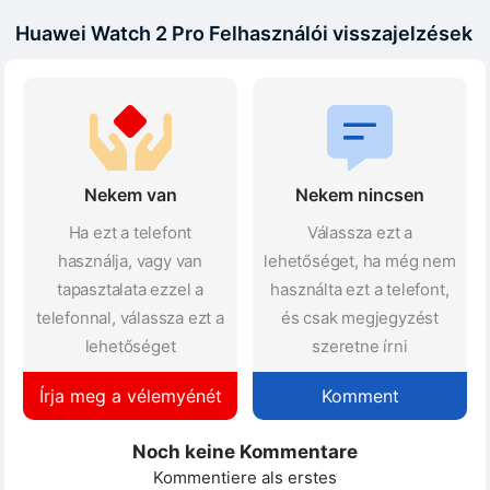
Huawei Watch 2 Pro Felhasználói visszajelzések
Nekem van
Nekem nincsen
Ha ezt a telefont
Válassza ezt a
használja, vagy van
lehetőséget, ha még nem
tapasztalata ezzel a
használta ezt a telefont,
telefonnal, válassza ezt a
és csak megjegyzést
lehetőséget
szeretne írni
Írja meg a vélemyénét
Komment
Noch keine Kommentare
Kommentiere als erstes