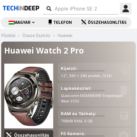
TECH
IN
DEEP
MAGYAR
TELEFON
ÖSSZEHASONLÍTÁS
Főoldal
Össze Eszköz
Huawei
Huawei Watch 2 Pro
Kijelző:
1.2″, 390 x 390 pixelek, OLED
Lapkakészlet:
Qualcomm MSM8909W Snapdragon
Wear 2100
RAM és Tárhely:
768MB RAM, 4 GB
Fő Kamera:
Összehasonlítás