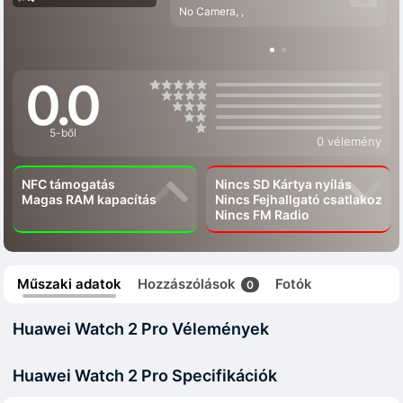
No Camera, ,
0.0
5-ből
0 vélemény
NFC támogatás
Nincs SD Kártya nyílás
Magas RAM kapacítás
Nincs Fejhallgató csatlakozó
Nincs FM Radio
Műszaki adatok
Hozzászólások
Fotók
0
Huawei Watch 2 Pro Vélemények
Huawei Watch 2 Pro Specifikációk