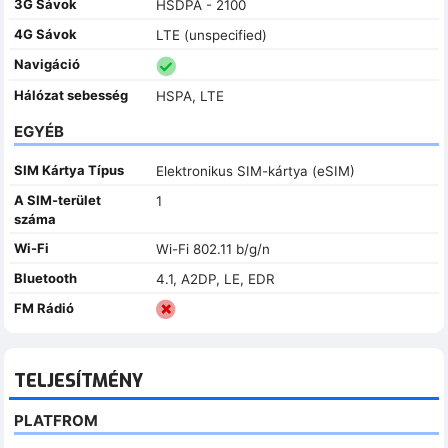
3G Sávok
HSDPA - 2100
4G Sávok
LTE (unspecified)
Navigáció
Hálózat sebesség
HSPA, LTE
EGYÉB
SIM Kártya Típus
Elektronikus SIM-kártya (eSIM)
A SIM-terület
1
száma
Wi-Fi
Wi-Fi 802.11 b/g/n
Bluetooth
4.1, A2DP, LE, EDR
FM Rádió
TELJESÍTMÉNY
PLATFROM