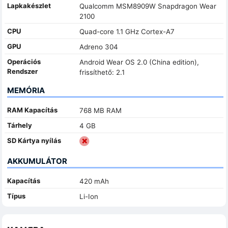
Lapkakészlet
Qualcomm MSM8909W Snapdragon Wear
2100
CPU
Quad-core 1.1 GHz Cortex-A7
GPU
Adreno 304
Operációs
Android Wear OS 2.0 (China edition),
Rendszer
frissíthető: 2.1
MEMÓRIA
RAM Kapacítás
768 MB RAM
Tárhely
4 GB
SD Kártya nyílás
AKKUMULÁTOR
Kapacítás
420 mAh
Típus
Li-Ion