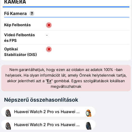
KAMERA
Fő Kamera
Kép Felbontás
Videó Felbontás
-
és FPS
Optikai
Stabilizátor (OIS)
Nem garantálhatjuk, hogy ezen az oldalon az adatok 100% -ban
helyesek. Ha olyan információt lát, amely Önnek helytelennek tartja,
akkor jelentheti azt a "
Ez
" gombbal. Egyes szolgáltatások lokálisan
megváltozhatnak
Népszerű összehasonlítások
Huawei Watch 2 Pro vs Huawei Watch 2 2018
Huawei Watch 2 Pro vs Huawei Watch 2