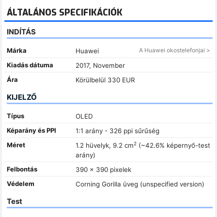
ÁLTALÁNOS SPECIFIKÁCIÓK
INDÍTÁS
Márka
A Huawei okostelefonjai >
Huawei
Kiadás dátuma
2017, November
Ára
Körülbelül 330 EUR
KIJELZŐ
Típus
OLED
Képarány és PPI
1:1 arány - 326 ppi sűrűség
2
Méret
1.2 hüvelyk, 9.2 cm
(~42.6% képernyő-test
arány)
Felbontás
390 x 390 pixelek
Védelem
Corning Gorilla üveg (unspecified version)
Test