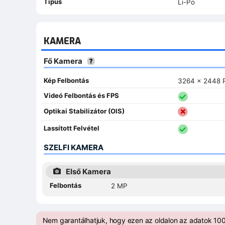
Típus
Li-Po
KAMERA
Fő Kamera
Kép Felbontás
3264 x 2448 P
Videó Felbontás és FPS
Optikai Stabilizátor (OIS)
Lassított Felvétel
SZELFI KAMERA
Első Kamera
Felbontás
2 MP
Nem garantálhatjuk, hogy ezen az oldalon az adatok 100