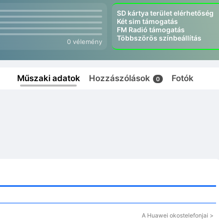
SD kártya terület elérhetőség
Két sim támogatás
FM Radió támogatás
Többszörös színbeállítás
0 vélemény
Műszaki adatok
Hozzászólások
Fotók
0
A Huawei okostelefonjai >