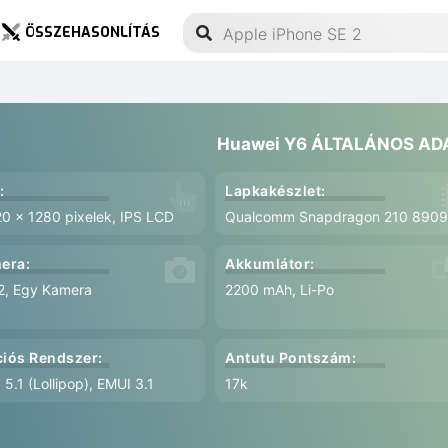
ÖSSZEHASONLÍTÁS
Huawei Y6 ÁLTALÁNOS AD
:
Lapkakészlet:
20 x 1280 pixelek, IPS LCD
Qualcomm Snapdragon 210 890
era:
Akkumlátor:
2, Egy Kamera
2200 mAh, Li-Po
iós Rendszer:
Antutu Pontszám:
 5.1 (Lollipop), EMUI 3.1
17k