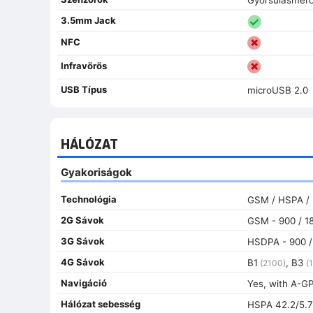
3.5mm Jack
NFC
Infravörös
USB Típus
microUSB 2.0
HÁLÓZAT
Gyakoriságok
Technológia
GSM / HSPA /
2G Sávok
GSM - 900 / 1
3G Sávok
HSDPA - 900 /
4G Sávok
B1
, B3
(2100)
(1
Navigáció
Yes, with A-
Hálózat sebesség
HSPA 42.2/5.7