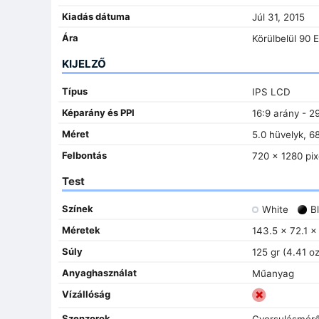
Kiadás dátuma
Júl 31, 2015
Ára
Körülbelül 90 
KIJELZŐ
Típus
IPS LCD
Képarány és PPI
16:9 arány - 2
Méret
5.0 hüvelyk, 6
Felbontás
720 x 1280 pix
Test
Színek
White
Bl
Méretek
143.5 x 72.1 x
Súly
125 gr (4.41 oz
Anyaghasználat
Műanyag
Vízállóság
Szenzorok
Gyorsulásmérő,