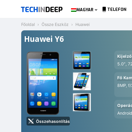
TECH
IN
DEEP
TELEFON
MAGYAR
Főoldal
Össze Eszköz
Huawei
Huawei Y6
Kijelző
5.0″, 7
Fő Kam
8MP, f/
Operác
Android
Összehasonlítás