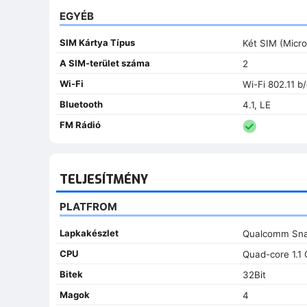
EGYÉB
SIM Kártya Típus
Két SIM (Micro
A SIM-terület száma
2
Wi-Fi
Wi-Fi 802.11 b/
Bluetooth
4.1, LE
FM Rádió
TELJESÍTMÉNY
PLATFROM
Lapkakészlet
Qualcomm Sna
CPU
Quad-core 1.1
Bitek
32Bit
Magok
4