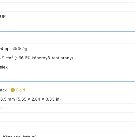
EUR
94 ppi sűrűség
2
8.9 cm
(~66.6% képernyő-test arány)
elek
ack
Gold
 8.5 mm (5.65 x 2.84 x 0.33 in)
)
 Közelség, Iránytű