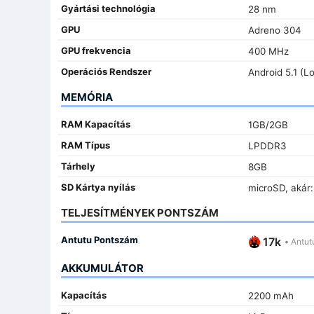
Gyártási technológia
28 nm
GPU
Adreno 304
GPU frekvencia
400 MHz
Operációs Rendszer
Android 5.1 (Lo
MEMÓRIA
RAM Kapacítás
1GB/2GB
RAM Típus
LPDDR3
Tárhely
8GB
SD Kártya nyílás
microSD, akár:
TELJESÍTMÉNYEK PONTSZÁM
Antutu Pontszám
17k
•
Antut
AKKUMULÁTOR
Kapacítás
2200 mAh