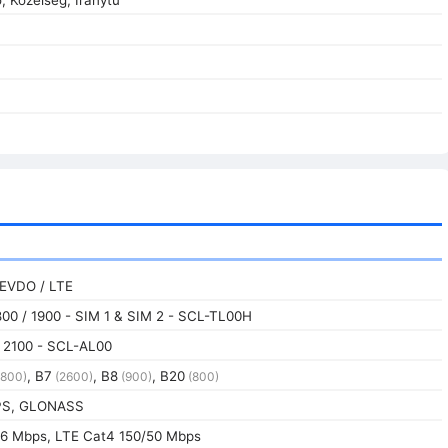
 EVDO / LTE
800 / 1900 - SIM 1 & SIM 2 - SCL-TL00H
 2100 - SCL-AL00
, B7
, B8
, B20
800)
(2600)
(900)
(800)
GPS, GLONASS
6 Mbps, LTE Cat4 150/50 Mbps