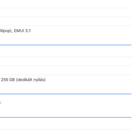
llipop), EMUI 3.1
 256 GB (dedikált nyílás)
u