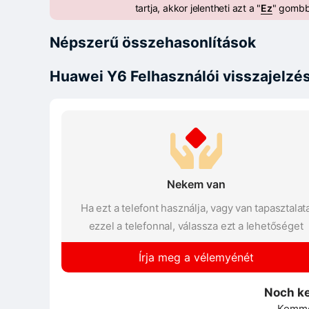
tartja, akkor jelentheti azt a "
Ez
" gombb
Népszerű összehasonlítások
Huawei Y6 Felhasználói visszajelzé
Nekem van
Ha ezt a telefont használja, vagy van tapasztalat
ezzel a telefonnal, válassza ezt a lehetőséget
Írja meg a vélemyénét
Noch k
Kommen