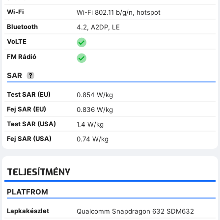
Wi-Fi
Wi-Fi 802.11 b/g/n, hotspot
Bluetooth
4.2, A2DP, LE
VoLTE
FM Rádió
SAR
Test SAR (EU)
0.854 W/kg
Fej SAR (EU)
0.836 W/kg
Test SAR (USA)
1.4 W/kg
Fej SAR (USA)
0.74 W/kg
TELJESÍTMÉNY
PLATFROM
Lapkakészlet
Qualcomm Snapdragon 632 SDM632