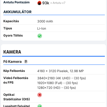
Antutu Pontszám
93k
•
Antutu v7
AKKUMULÁTOR
Kapacítás
3000 mAh
Típus
Li-Ion
Gyors Töltés
KAMERA
Fő Kamera
Kép Felbontás
4160 x 3120 Pixelek, 12.98 MP
Videó Felbontás
3840x2160 (4K UHD) - (30 fps)
és FPS
1920x1080 (Full) - (30 fps)
1280x720 (HD) - (30 fps)
Optikai
Stabilizátor (OIS)
Lassított Felvétel