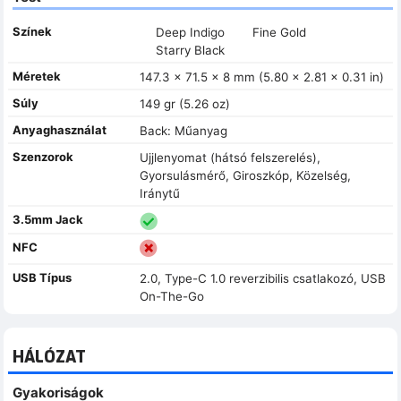
Színek
Deep Indigo
Fine Gold
Starry Black
Méretek
147.3 x 71.5 x 8 mm (5.80 x 2.81 x 0.31 in)
Súly
149 gr (5.26 oz)
Anyaghasználat
Back: Műanyag
Szenzorok
Ujjlenyomat (hátsó felszerelés),
Gyorsulásmérő, Giroszkóp, Közelség,
Iránytű
3.5mm Jack
NFC
USB Típus
2.0, Type-C 1.0 reverzibilis csatlakozó, USB
On-The-Go
HÁLÓZAT
Gyakoriságok