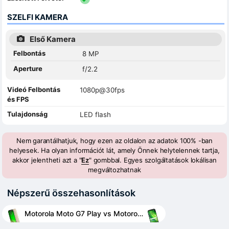
SZELFI KAMERA
Első Kamera
Felbontás
8 MP
Aperture
f/2.2
Videó Felbontás
1080p@30fps
és FPS
Tulajdonság
LED flash
Nem garantálhatjuk, hogy ezen az oldalon az adatok 100% -ban
helyesek. Ha olyan információt lát, amely Önnek helytelennek tartja,
akkor jelentheti azt a "
Ez
" gombbal. Egyes szolgáltatások lokálisan
megváltozhatnak
Népszerű összehasonlítások
Motorola Moto G7 Play vs Motorola Moto G6 Play