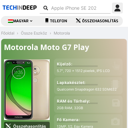
TECH
IN
DEEP
MAGYAR
TELEFON
ÖSSZEHASONLÍTÁS
Főoldal
Össze Eszköz
Motorola
Motorola Moto G7 Play
Kijelző:
5.7″, 720 x 1512 pixelek, IPS LCD
Lapkakészlet:
Qualcomm Snapdragon 632 SDM632
RAM és Tárhely:
2GB RAM, 32GB
Fő Kamera:
Összehasonlítás
13MP, f/2, Egy Kamera