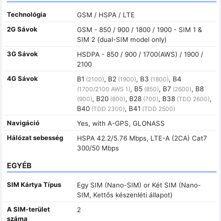
Technológia
GSM / HSPA / LTE
2G Sávok
GSM - 850 / 900 / 1800 / 1900 - SIM 1 &
SIM 2 (dual-SIM model only)
3G Sávok
HSDPA - 850 / 900 / 1700(AWS) / 1900 /
2100
4G Sávok
B1
, B2
, B3
, B4
(2100)
(1900)
(1800)
, B5
, B7
, B8
(1700/2100 AWS 1)
(850)
(2600)
, B20
, B28
, B38
,
(900)
(800)
(700)
(TDD 2600)
B40
, B41
(TDD 2300)
(TDD 2500)
Navigáció
Yes, with A-GPS, GLONASS
Hálózat sebesség
HSPA 42.2/5.76 Mbps, LTE-A (2CA) Cat7
300/50 Mbps
EGYÉB
SIM Kártya Típus
Egy SIM (Nano-SIM) or Két SIM (Nano-
SIM, Kettős készenléti állapot)
A SIM-terület
2
száma