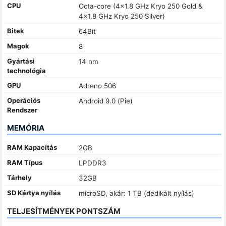
CPU
Octa-core (4x1.8 GHz Kryo 250 Gold &
4x1.8 GHz Kryo 250 Silver)
Bitek
64Bit
Magok
8
Gyártási
14 nm
technológia
GPU
Adreno 506
Operációs
Android 9.0 (Pie)
Rendszer
MEMÓRIA
RAM Kapacítás
2GB
RAM Típus
LPDDR3
Tárhely
32GB
SD Kártya nyílás
microSD, akár: 1 TB (dedikált nyílás)
TELJESÍTMÉNYEK PONTSZÁM