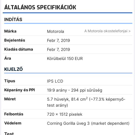
ÁLTALÁNOS SPECIFIKÁCIÓK
INDÍTÁS
Márka
A Motorola okostelefonjai >
Motorola
Bejelentés
Febr 7, 2019
Kiadás dátuma
Febr 7, 2019
Ára
Körülbelül 150 EUR
KIJELZŐ
Típus
IPS LCD
Képarány és PPI
19:9 arány - 294 ppi sűrűség
2
Méret
5.7 hüvelyk, 81.4 cm
(~77.3% képernyő-
test arány)
Felbontás
720 x 1512 pixelek
Védelem
Corning Gorilla üveg 3 (market dependent)
Test