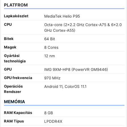
PLATFROM
Lapkakészlet
MediaTek Helio P95
CPU
Octa-core (2x2.2 GHz Cortex-A75 & 6x2.0
GHz Cortex-A55)
Bitek
64 Bit
Magok
8 Cores
Gyártási
12 nm
technológia
GPU
IMG 9XM-HP8 (PowerVR GM9446)
GPU frekvencia
970 MHz
Operációs
Android 11, ColorOS 11.1
Rendszer
MEMÓRIA
RAM Kapacítás
8 GB
RAM Típus
LPDDR4X