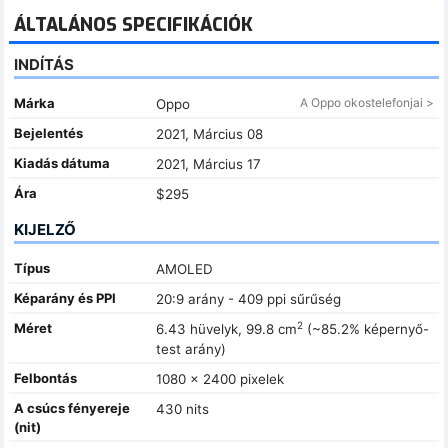
ÁLTALÁNOS SPECIFIKÁCIÓK
INDÍTÁS
Márka
A Oppo okostelefonjai >
Oppo
Bejelentés
2021, Március 08
Kiadás dátuma
2021, Március 17
Ára
$295
KIJELZŐ
Típus
AMOLED
Képarány és PPI
20:9 arány - 409 ppi sűrűség
2
Méret
6.43 hüvelyk, 99.8 cm
(~85.2% képernyő-
test arány)
Felbontás
1080 x 2400 pixelek
A csúcs fényereje
430 nits
(nit)