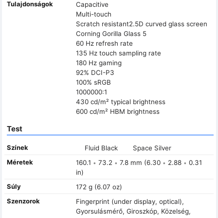
Tulajdonságok
Capacitive
Multi-touch
Scratch resistant2.5D curved glass screen
Corning Gorilla Glass 5
60 Hz refresh rate
135 Hz touch sampling rate
180 Hz gaming
92% DCI-P3
100% sRGB
1000000:1
430 cd/m² typical brightness
600 cd/m² HBM brightness
Test
Színek
Fluid Black
Space Silver
Méretek
160.1
73.2
7.8 mm (6.30
2.88
0.31
•
•
•
•
in)
Súly
172 g (6.07 oz)
Szenzorok
Fingerprint (under display, optical),
Gyorsulásmérő, Giroszkóp, Közelség,