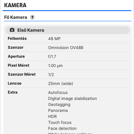
KAMERA
Fő Kamera
Első Kamera
Felbontás
48 MP
Szenzor
Omnivision OV48B
Aperture
f/1.7
Pixel Méret
1.00 µm
Szenzor Méret
1/2
Lencse
25mm (wide)
Extra
Autofocus
Digital image stabilization
Geotagging
Panorama
HDR
Touch focus
Face detection