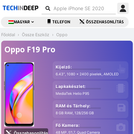
TECH
IN
DEEP
MAGYAR
TELEFON
ÖSSZEHASONLÍTÁS
Főoldal
Össze Eszköz
Oppo
Oppo F19 Pro
Kijelző:
6.43″, 1080 x 2400 pixelek, AMOLED
Lapkakészlet:
MediaTek Helio P95
RAM és Tárhely:
8 GB RAM, 128/256 GB
Fő Kamera:
48 MP, f/1.7, Quad Camera
Összehasonlítás