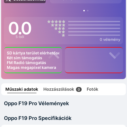
0.0
5-ből
0 vélemény
SD kártya terület elérhetőség
Két sim támogatás
FM Radió támogatás
Magas megapixel kamera
Műszaki adatok
Hozzászólások
Fotók
0
Oppo F19 Pro Vélemények
Oppo F19 Pro Specifikációk