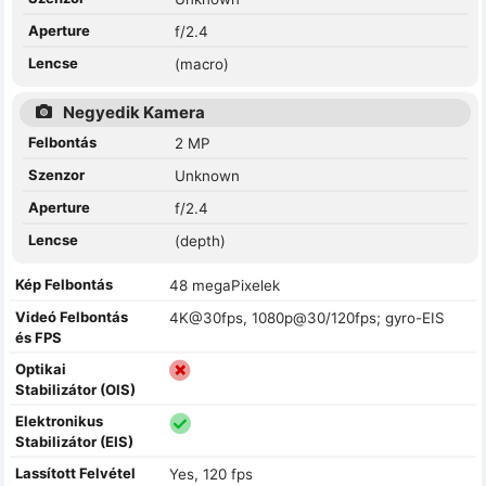
Aperture
f/2.4
Lencse
(macro)
Negyedik Kamera
Felbontás
2 MP
Szenzor
Unknown
Aperture
f/2.4
Lencse
(depth)
Kép Felbontás
48 megaPixelek
Videó Felbontás
4K@30fps, 1080p@30/120fps; gyro-EIS
és FPS
Optikai
Stabilizátor (OIS)
Elektronikus
Stabilizátor (EIS)
Lassított Felvétel
Yes, 120 fps