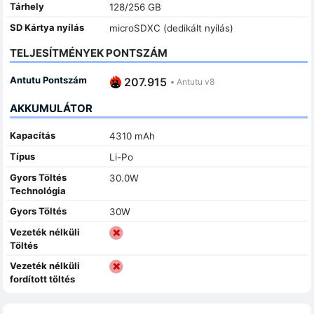
Tárhely
128/256 GB
SD Kártya nyílás
microSDXC (dedikált nyílás)
TELJESÍTMÉNYEK PONTSZÁM
Antutu Pontszám
207.915
•
Antutu v8
AKKUMULÁTOR
Kapacítás
4310 mAh
Típus
Li-Po
Gyors Töltés
30.0W
Technológia
Gyors Töltés
30W
Vezeték nélküli
Töltés
Vezeték nélküli
fordított töltés