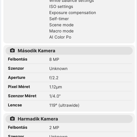
White balance settings
ISO settings
Exposure compensation
Self-timer
Scene mode
Macro mode
AI Color Po
Második Kamera
Felbontás
8 MP
Szenzor
Unknown
Aperture
f/2.2
Pixel Méret
1.12µm
Szenzor Méret
1/4.0"
Lencse
119° (ultrawide)
Harmadik Kamera
Felbontás
2 MP
Szenzor
Unknown