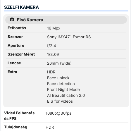
SZELFI KAMERA
Első Kamera
Felbontás
16 Mpx
Szenzor
Sony IMX471 Exmor RS
Aperture
f/2.4
Szenzor Méret
1/3.09"
Lencse
26mm (wide)
Extra
HDR
Face unlock
Face detection
Front Night Mode
AI Beautification 2.0
EIS for videos
Videó Felbontás
1080p@30fps
és FPS
Tulajdonság
HDR