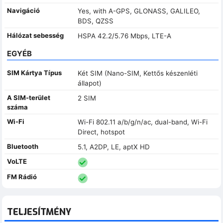
Navigáció
Yes, with A-GPS, GLONASS, GALILEO,
BDS, QZSS
Hálózat sebesség
HSPA 42.2/5.76 Mbps, LTE-A
EGYÉB
SIM Kártya Típus
Két SIM (Nano-SIM, Kettős készenléti
állapot)
A SIM-terület
2 SIM
száma
Wi-Fi
Wi-Fi 802.11 a/b/g/n/ac, dual-band, Wi-Fi
Direct, hotspot
Bluetooth
5.1, A2DP, LE, aptX HD
VoLTE
FM Rádió
TELJESÍTMÉNY